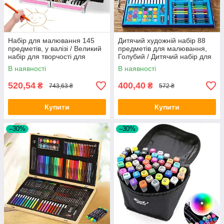
Набір для малювання 145
Дитячий художній набір 88
предметів, у валізі / Великий
предметів для малювання,
набір для творчості для
Голубий / Дитячий набір для
дівчинки
творчості у чемоданчику
В наявності
В наявності
520,54
400,40
₴
₴
743,63 ₴
572 ₴
Купити
Купити
–30%
–30%