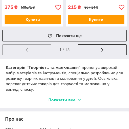
375
215
₴
₴
535,71 ₴
307,14 ₴
Купити
Купити
Показати ще
1
/ 13
Категорія "Творчість та малювання"
пропонує широкий
вибір матеріалів та інструментів, спеціально розроблених для
розвитку творчих навичок та малювання у дітей. Ось кілька
переваг дитячих товарів для творчості та малювання у
вигляді списку:
Розвиток творчого мислення
: Дитячі товари для
Показати все
творчості та малювання сприяють розвитку творчого
мислення у дітей. Вони пропонують різні матеріали та
інструменти, такі як фарби, олівці, маркери, кольорові
Про нас
олівці та глина, які дозволяють дітям вільно
висловлювати свої ідеї та фантазії на полотні, папері