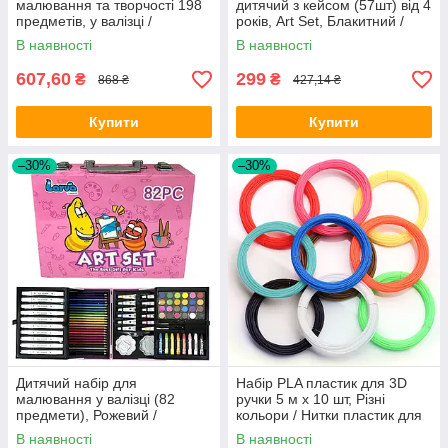
малювання та творчості 198
дитячий з кейсом (57шт) від 4
предметів, у валізці /
років, Art Set, Блакитний /
Художній набір для дітей
Набір для дитячої творчості
В наявності
В наявності
607,60
299
₴
₴
868 ₴
427,14 ₴
Купити
Купити
–30%
–30%
Дитячий набір для
Набір PLA пластик для 3D
малювання у валізці (82
ручки 5 м х 10 шт, Різні
предмети), Рожевий /
кольори / Нитки пластик для
Художній набір для творчості
3Д ручки / Стержні для 3д
В наявності
В наявності
ручки