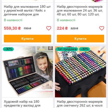
Набір для малювання 180 шт
Набір двосторонніх маркерів
у дерев'яній валізі / Кейс з
для малювання 24 шт, 36 шт,
дитячим набором для
48 шт, 60 шт, 80 шт, 120 шт,
художника
262 шт / Скетч маркери
В наявності
В наявності
559,30
224
₴
₴
799 ₴
320 ₴
Купити
Купити
–30%
Топ продажів
–30%
Художній набір на 180
Набір двосторонніх маркерів
предметів у валізці для
для скетчингу 262 шт, в чохлі