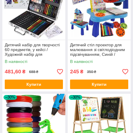
Дитячий набір для творчості
Дитячий стіл проектор для
60 предметів, у кейсі /
малювання зі світлодіодним
Художній набір для
підсвічуванням, Синій /
малювання / Комплект
Столик з проекцією малюнків
В наявності
В наявності
художника
481,60
245
₴
₴
688 ₴
350 ₴
Купити
Купити
–30%
–30%