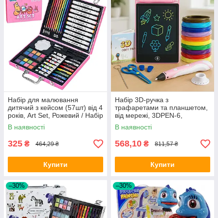
Набір для малювання
Набір 3D-ручка з
дитячий з кейсом (57шт) від 4
трафаретами та планшетом,
років, Art Set, Рожевий / Набір
від мережі, 3DPEN-6,
для дитячої творчості
Рожевий / Дитяча 3д ручка /
В наявності
В наявності
Набір для творчості
325
568,10
₴
₴
464,29 ₴
811,57 ₴
Купити
Купити
–30%
–30%