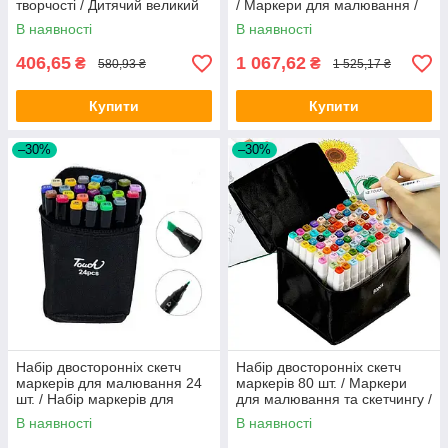
творчості / Дитячий великий
/ Маркери для малювання /
набір для малювання
Скетч спиртові маркери
В наявності
В наявності
406,65
1 067,62
₴
₴
580,93 ₴
1 525,17 ₴
Купити
Купити
–30%
–30%
Набір двосторонніх скетч
Набір двосторонніх скетч
маркерів для малювання 24
маркерів 80 шт. / Маркери
шт. / Набір маркерів для
для малювання та скетчингу /
малювання
Скетч маркери з сумкою
В наявності
В наявності