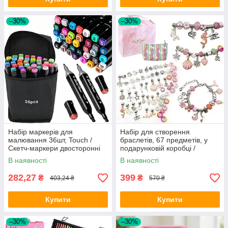
–30%
–30%
Набір маркерів для
Набір для створення
малювання 36шт, Touch /
браслетів, 67 предметів, у
Скетч-маркери двосторонні
подарунковій коробці /
для творчості та живопису
Дитячий набір для рукоділля
В наявності
В наявності
282,27
399
₴
₴
403,24 ₴
570 ₴
Купити
Купити
–30%
–30%