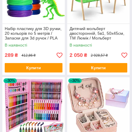
Набір пластику для 3D ручки,
Дитячий мольберт
20 кольорів по 5 метрів /
двосторонній, 5в1, 50х45см,
Запаски для 3d ручок / PLA
ТМ Люмік / Мольберт
пластик для 3д ручки
підлоговий для творчості /
В наявності
В наявності
Магнітний мольберт для
дітей
289
2 050
₴
₴
412,86 ₴
2 928,57 ₴
Купити
Купити
–30%
–30%