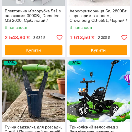
Електрична м'ясорубка 5в1 з
Аерофритюрниця 5л, 2800Вт
насадками 3000Вт, Domotec
з прозорим віконцем,
MS 2020, Сріблястий /
Crownberg CB-5551, Чорний /
Кухонна електром'ясорубка /
Безмасляна фритюрниця /
В наявності
В наявності
Шнекова м'ясорубка
Аерогриль / Мультипіч
2 543,80
1 613,50
₴
₴
3 634 ₴
2 305 ₴
Купити
Купити
–30%
–30%
Ручна саджалка для розсади,
Триколісний велосипед з
Синій / Посадочний пристрій
батьківською ручкою та