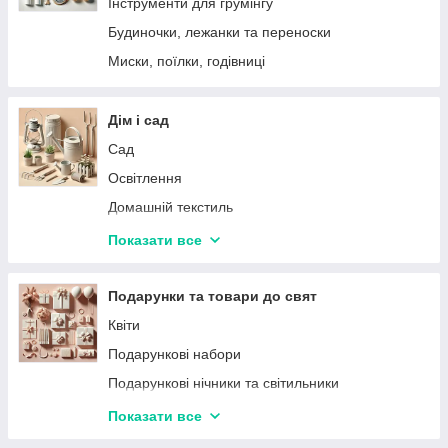
Інструменти для грумінгу
Будиночки, лежанки та переноски
Миски, поїлки, годівниці
Дім і сад
Сад
Освітлення
Домашній текстиль
Товари для кухні
Показати все
Системи охорони та безпеки
Господарський інвентар
Подарунки та товари до свят
Товари для ванної кімнати
Квіти
Годинники для дому
Подарункові набори
Пастки та відлякувачі для комах, гризунів
Подарункові нічники та світильники
Прапори
Хелловін
Показати все
Органайзери для одягу
Продукти до свята