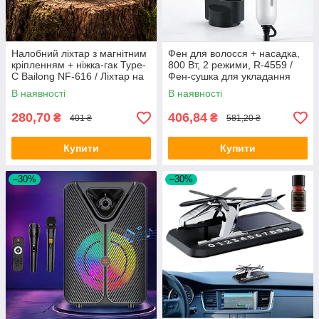
Налобний ліхтар з магнітним
Фен для волосся + насадка,
кріпленням + ніжка-гак Type-
800 Вт, 2 режими, R-4559 /
C Bailong NF-616 / Ліхтар на
Фен-сушка для укладання
голову / Акумуляторний
волосся / Дорожній фен
В наявності
В наявності
налобний ліхтарик
280,70
406,84
₴
₴
401 ₴
581,20 ₴
Купити
Купити
–30%
–30%