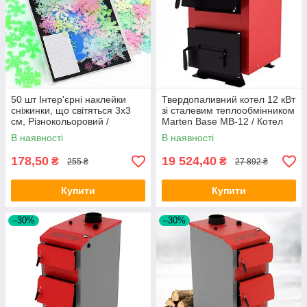
50 шт Інтер'єрні наклейки
Твердопаливний котел 12 кВт
сніжинки, що світяться 3х3
зі сталевим теплообмінником
см, Різнокольоровий /
Marten Base MB-12 / Котел
Люмінесцентні фосфорні
твердопаливний
В наявності
В наявності
сніжинки для дитячої кімнати
178,50
19 524,40
₴
₴
255 ₴
27 892 ₴
Купити
Купити
–30%
–30%