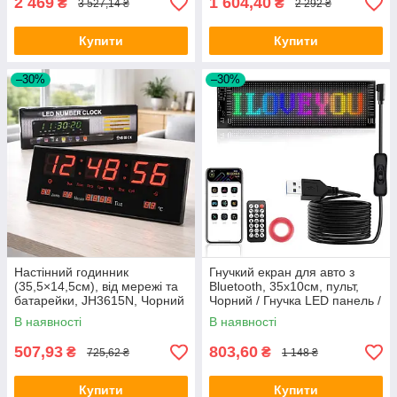
2 469
1 604,40
₴
₴
3 527,14 ₴
2 292 ₴
Купити
Купити
–30%
–30%
Настінний годинник
Гнучкий екран для авто з
(35,5×14,5см), від мережі та
Bluetooth, 35х10см, пульт,
батарейки, JH3615N, Чорний
Чорний / Гнучка LED панель /
/ Електронний настільний
Світлодіодна панель LED
В наявності
В наявності
годинник
507,93
803,60
₴
₴
725,62 ₴
1 148 ₴
Купити
Купити