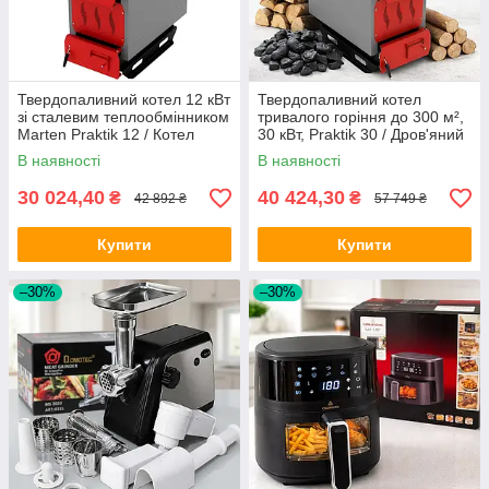
Твердопаливний котел 12 кВт
Твердопаливний котел
зі сталевим теплообмінником
тривалого горіння до 300 м²,
Marten Praktik 12 / Котел
30 кВт, Praktik 30 / Дров'яний
опалення / Котел
котел для дому / Котел на
В наявності
В наявності
твердопаливний
дровах та вугіллі
30 024,40
40 424,30
₴
₴
42 892 ₴
57 749 ₴
Купити
Купити
–30%
–30%