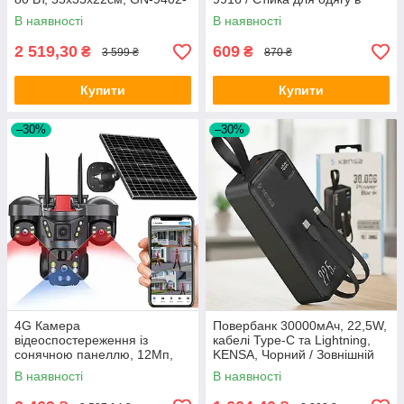
G / Електросушарка / Сушка
передпокій / Стійка вішалка
В наявності
В наявності
для білизни настінна
для одягу та взуття
2 519,30
609
₴
₴
3 599 ₴
870 ₴
Купити
Купити
–30%
–30%
4G Камера
Повербанк 30000мАч, 22,5W,
відеоспостереження із
кабелі Type-C та Lightning,
сонячною панеллю, 12Мп,
KENSA, Чорний / Зовнішній
VU30 / Вулична камера
акумулятор для телефона /
В наявності
В наявності
поворотна / IP камера
Павербанк / Powerbank
спостереження