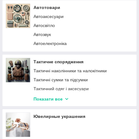
Товари для ремонту
Автотовари
Термометри для дому
Автоаксесуари
Новорічне освітлення та ялинки
Автосвітло
Автоматичні вимикачі
Автозвук
Сітки для сушки риби та фруктів
Автоелектроніка
Насоси
Меблі для дому
Тактичне спорядження
Котли
Тактичні наколінники та налокітники
Тактичні сумки та підсумки
Тактичний одяг і аксесуари
Тактичні рюкзаки
Показати все
Тактичні рукавички
Тактичні баффи
Ювелирные украшения
Тактичні ремені
Тактичні балаклави