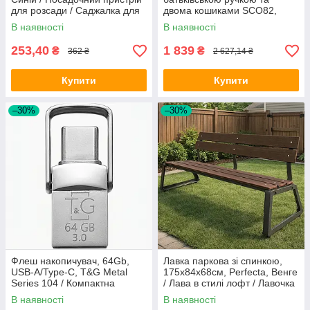
для розсади / Саджалка для
двома кошиками SCO82,
цибулин / Посадковий конус
Чорний / Дитячий
В наявності
В наявності
для розсади
триколісний велосипед /
Біговел дитячий
253,40
1 839
₴
₴
362 ₴
2 627,14 ₴
Купити
Купити
–30%
–30%
Флеш накопичувач, 64Gb,
Лавка паркова зі спинкою,
USB-A/Type-C, T&G Metal
175х84х68см, Perfecta, Венге
Series 104 / Компактна
/ Лава в стилі лофт / Лавочка
флешка / USB накопичувач /
вулична
В наявності
В наявності
Двостороння флешка