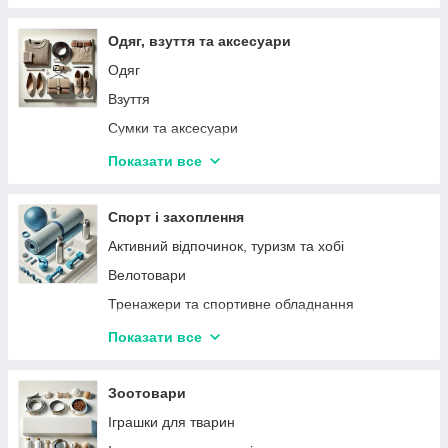
Комп'ютерні аксесуари
Офісна техніка
Одяг, взуття та аксесуари
Аксесуари для телевізорів
Одяг
Аксесуари для мобільних телефонів і
Взуття
смартфонів
Сумки та аксесуари
Акумулятори та батарейки
Наручний годинник
Показати все
Міні принтер та термопапір
Шапки, шарфи і рукавички
Товари та запчастини для електротранспорту
Грілки
Спорт і захоплення
Проектори для дому
Активний відпочинок, туризм та хобі
Інвертори
Велотовари
Джерела безперебійного живлення (ДБЖ)
Тренажери та спортивне обладнання
Торговельні ваги
Товари для пляжу, плавання
Показати все
Ігрові види спорту
Спортивні аксесуари, сумки
Зоотовари
Іграшки для тварин