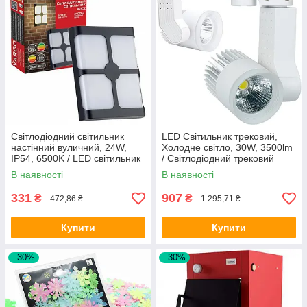
Світлодіодний світильник
LED Світильник трековий,
настінний вуличний, 24W,
Холодне світло, 30W, 3500lm
IP54, 6500K / LED світильник
/ Світлодіодний трековий
фасадний / Світильник
світильник / Магнітний
В наявності
В наявності
світлодіодний
трековий світильник
331
907
₴
₴
472,86 ₴
1 295,71 ₴
Купити
Купити
–30%
–30%