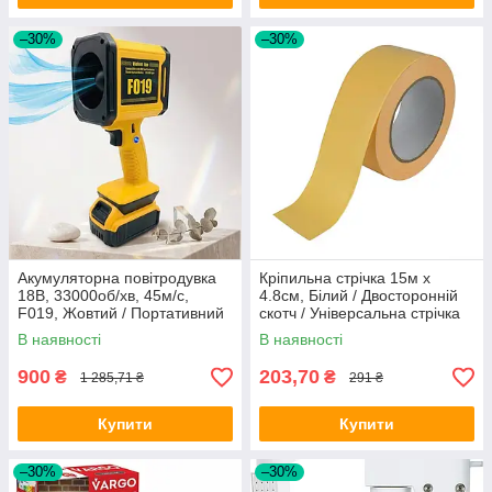
–30%
–30%
Акумуляторна повітродувка
Кріпильна стрічка 15м х
18В, 33000об/хв, 45м/с,
4.8см, Білий / Двосторонній
F019, Жовтий / Портативний
скотч / Універсальна стрічка
турбовентилятор / Ручний
липка
В наявності
В наявності
повітродув акумуляторний
900
203,70
₴
₴
1 285,71 ₴
291 ₴
Купити
Купити
–30%
–30%