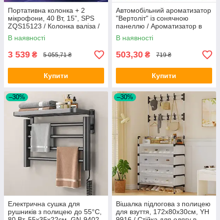
Портативна колонка + 2
Автомобільний ароматизатор
мікрофони, 40 Вт, 15”, SPS
"Вертоліт" із сонячною
ZQS15123 / Колонка валіза /
панеллю / Ароматизатор в
Караоке-колонка / Bluetooth
машину з автовізиткою /
В наявності
В наявності
колонка
Пахучка в машину
3 539
503,30
₴
₴
5 055,71 ₴
719 ₴
Купити
Купити
–30%
–30%
Електрична сушка для
Вішалка підлогова з полицею
рушників з полицею до 55°C,
для взуття, 172х80х30см, YH
80 Вт, 55x35x22см, GN-9402-
9916 / Стійка для одягу в