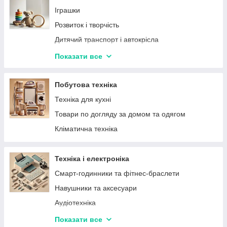
Прилади для манікюру і педикюру
Іграшки
Косметика
Розвиток і творчість
Засоби індивідуального захисту
Дитячий транспорт і автокрісла
Косметичні дзеркала
Для немовлят
Показати все
Прилади для укладки волосся
Товари для дитячої кімнати
Бандажі, фіксатори та коректори
Дитяче караоке
Побутова техніка
Косметички і кейси для косметики
Техніка для кухні
Товари по догляду за домом та одягом
Кліматична техніка
Техніка і електроніка
Смарт-годинники та фітнес-браслети
Навушники та аксесуари
Аудіотехніка
Фото і відео
Показати все