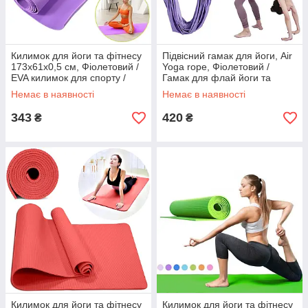
Килимок для йоги та фітнесу
Підвісний гамак для йоги, Air
173х61х0,5 см, Фіолетовий /
Yoga rope, Фіолетовий /
EVA килимок для спорту /
Гамак для флай йоги та
Мат для йоги / Йогомат
пілатесу / Гамак-
Немає в наявності
Немає в наявності
антигравітація
343
420
₴
₴
Килимок для йоги та фітнесу
Килимок для йоги та фітнесу