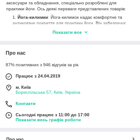
аксесуари та обладнання, спеціально розроблені для
практики йоги. Ось деякі переваги представлених товарів:
Йога-килимки
: Йога-килимок надає комфортне та
антиковзне покриття для практики йоги. Він забезпечує
амортизацію та захист для суглобів та хребта під час
Показати все
вправ. Килимок також запобігає ковзанню,
забезпечуючи надійну поверхню для практики.
Блоки
: Йога-блоки використовуються для підтримки
Про нас
та покращення позицій тіла під час йоги. Вони
допомагають досягти глибоких розтягувань, покращити
87% позитивних з 946 відгуків за рік
гнучкість та рівновагу. Блоки також можуть
використовуватися для корекції пози та зменшення
Працює з 24.04.2019
навантаження на суглоби.
м. Київ
Ремені
: Йога-ремені є допоміжним інструментом для
Бориспільська 57, Київ, Україна
розширення діапазону рухів під час йоги. Вони
допомагають досягти певних позицій, які може бути
Контакти
важко виконати без допомоги. Ремені сприяють
глибокому розтягуванню м'язів та підвищують гнучкість.
Сьогодні працює з 11:00 до 17:00
Показати весь графік роботи
Болстери (ролики)
: Йога-болстери, також відомі як
ролики, надають підтримку та комфорт під час
практики йоги. Вони використовуються для створення
стійкої бази у різних позиціях та допомагають
Про нас