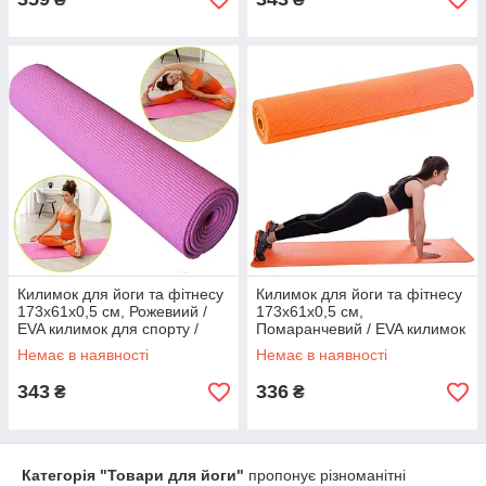
Килимок для йоги та фітнесу
Килимок для йоги та фітнесу
173х61х0,5 см, Рожевиий /
173х61х0,5 см,
EVA килимок для спорту /
Помаранчевий / EVA килимок
Мат для йоги / Йогомат
для спорту / Мат для йоги /
Немає в наявності
Немає в наявності
Йогомат
343
336
₴
₴
Категорія "Товари для йоги"
пропонує різноманітні