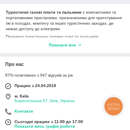
Туристичні газові плити та пальники
є компактними та
портативними пристроями, призначеними для приготування
їжі в походах, кемпінгу та інших туристичних заходах, де
немає доступу до електрики.
Переваги туристичних газових плит та пальників:
Портативність
: Компактні розміри та легка вага
Показати все
роблять їх легко переносимими та зручними для
використання в походах та подорожах.
Висока мобільність
: Багато моделей працюють на
Про нас
картриджах з газом, що дозволяє використовувати їх
практично в будь-якому місці без необхідності
87% позитивних з 947 відгуків за рік
підключення до газової мережі.
Працює з 24.04.2019
Швидке та ефективне нагрівання
: Газові плити та
пальники забезпечують швидке та рівномірне
м. Київ
нагрівання посуду, що дозволяє економити час при
Бориспільська 57, Київ, Україна
приготуванні їжі на свіжому повітрі.
КНОПКА
ЗВ'ЯЗКУ
Контакти
Регульована потужність
: Більшість моделей
оснащені регульованим клапаном для регулювання
Сьогодні працює з 11:00 до 17:00
потужності горіння, що дозволяє адаптувати процес
Показати весь графік роботи
приготування під різні види продуктів та умови.