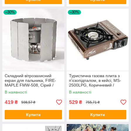
–30%
–30%
Складний вітрозахисний
Туристична газова плита з
екран для пальника, FIRE-
п'єзопідпалом, в кейсі, MS-
MAPLE FMW-508, Сірий /
2500LPG, Коричневий /
Екран для газового пальника
Портативна газова плита /
В наявності
В наявності
/ Вітрозахист для туризму
Газова плитка похідна
419
529
₴
₴
598,57 ₴
755,71 ₴
Купити
Купити