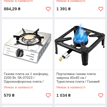
Немає в наявності
Немає в наявності
884,29
1 391
₴
₴
Газова плита на 1 конфорку,
Портативна газова плита
2200 Вт, SK-07023 /
чавунна 40х40 см /
Одноконфорочна плита /
Туристична плита / Газовий
Настільна плита для кемпінгу
пальник / Міні плита таганок
Немає в наявності
Немає в наявності
570
1 034
₴
₴