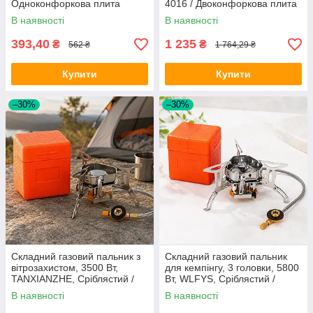
Одноконфоркова плита
4016 / Двоконфоркова плита
портативна / Плита для
/ Настільна плита туристична
В наявності
В наявності
кемпінгу
393,40
1 235
₴
₴
562 ₴
1 764,29 ₴
Купити
Купити
–30%
–30%
Складний газовий пальник з
Складний газовий пальник
вітрозахистом, 3500 Вт,
для кемпінгу, 3 головки, 5800
TANXIANZHE, Сріблястий /
Вт, WLFYS, Сріблястий /
Пальник газовий туристичний
Пальник туристичний /
В наявності
В наявності
/ Похідний пальник
Похідний пальник