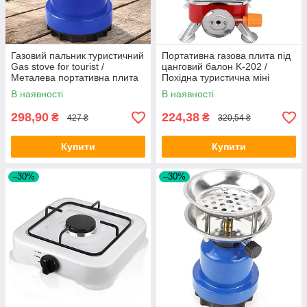
Газовий пальник туристичний
Портативна газова плита під
Gas stove for tourist /
цанговий балон K-202 /
Металева портативна плита
Похідна туристична міні
для кемпінгу
плита
В наявності
В наявності
298,90
224,38
₴
₴
427 ₴
320,54 ₴
Купити
Купити
–30%
–30%