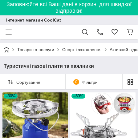
Заповнюйте всі Ваші дані в корзині для швидкої
відправки!
Інтернет магазин CoolCat
Товари та послуги
Спорт і захоплення
Активний відп
Туристичні газові плити та паялники
Сортування
0
Фільтри
–30%
–30%