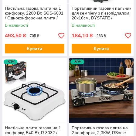
Настільна газова плита на 1
Портативний газовий пальник
конфорку, 2200 Вт, SGS-6001
для кемпінгу з п'єзопідпалом,
/ Одноконфорочна плита /
20х16см, DYSTATE /
Плита для кемпінгу
Туристична газова плита
В наявності
В наявності
493,50
184,10
₴
₴
705 ₴
263 ₴
Купити
Купити
–30%
–30%
Настільна плита газова на 1
Портативна газова плита на
конфорку, 540 Вт, R.8032 /
2 конфорки, 2,3KW, RSonic