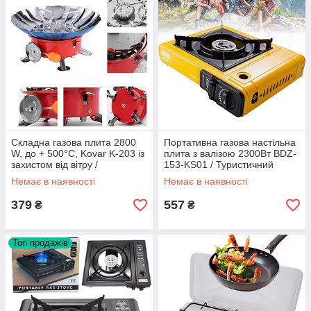
Складна газова плита 2800
Портативна газова настільна
W, до + 500°С, Kovar K-203 із
плита з валізою 2300Вт BDZ-
захистом від вітру /
153-KS01 / Туристичний
Туристичний газовий пальник
пальник / Газова плитка
Немає в наявності
Немає в наявності
379
557
₴
₴
Топ продажів