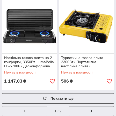
Настільна газова плита на 2
Туристична газова плита
конфорки, 3350Вт, LumaBella
2300Вт / Портативна
LB-57006 / Двоконфоркова
настільна плита /
плита / Таганок
Одноконфорочна плита c
Немає в наявності
Немає в наявності
адаптером
1 147,03
506
₴
₴
Показати ще
1
/ 2