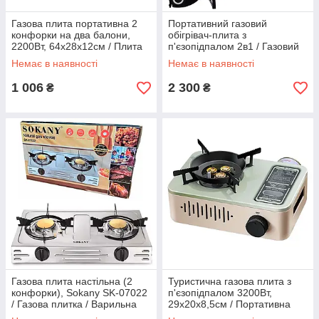
Газова плита портативна 2
Портативний газовий
конфорки на два балони,
обігрівач-плита з
2200Вт, 64х28х12см / Плита
п'єзопідпалом 2в1 / Газовий
газова туристична
інфрачервоний обігрівач
Немає в наявності
Немає в наявності
1 006
2 300
₴
₴
Газова плита настільна (2
Туристична газова плита з
конфорки), Sokany SK-07022
п'єзопідпалом 3200Вт,
/ Газова плитка / Варильна
29х20х8,5см / Портативна
поверхня настільна
газова плита настільна