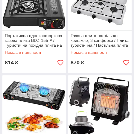
Портативна одноконфоркова
Газова плита настільна з
газова плита BDZ-155-A /
кришкою, 3 конфорки / Плита
Туристична похідна плита на
туристична / Настільна плита
1 конфорку
газова / Таганок
Немає в наявності
Немає в наявності
814
870
₴
₴