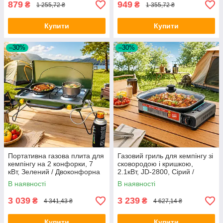
879
949
₴
₴
1 255,72 ₴
1 355,72 ₴
Купити
Купити
–30%
–30%
Портативна газова плита для
Газовий гриль для кемпінгу зі
кемпінгу на 2 конфорки, 7
сковородою і кришкою,
кВт, Зелений / Двоконфорна
2.1кВт, JD-2800, Сірий /
плита / Настільна плита
Барбекю набір для кемпінгу
В наявності
В наявності
туристична
3 039
3 239
₴
₴
4 341,43 ₴
4 627,14 ₴
Купити
Купити