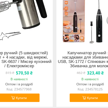
ер ручний (5 швидкостей)
Капучинатор ручний 
 + 4 насадки, від мережі,
насадками для збивання
 SK-6637 / Міксер кухонний
USB, SK-1772 / Спінювач 
/ Електроміксер
Збивачка для моло
570,50 ₴
323,40 ₴
815 ₴
462 ₴
В наявності
В наявності
Оптом і в роздріб
Оптом і в роздріб
234577968
234578125
Купити
Купити