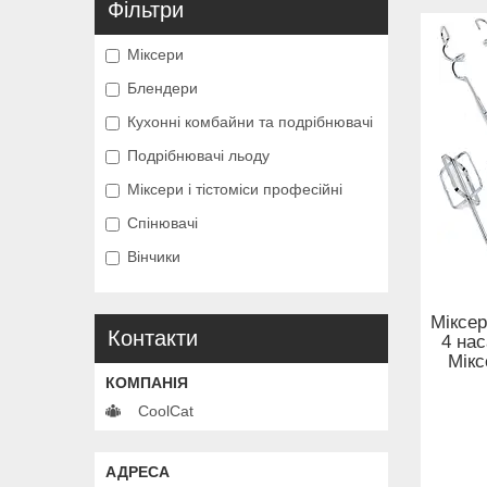
Фільтри
Міксери
Блендери
Кухонні комбайни та подрібнювачі
Подрібнювачі льоду
Міксери і тістоміси професійні
Спінювачі
Вінчики
Міксер
Контакти
4 нас
Мікс
CoolCat