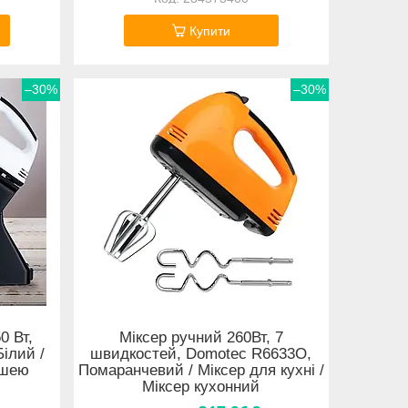
Купити
–30%
–30%
0 Вт,
Міксер ручний 260Вт, 7
ілий /
швидкостей, Domotec R6633О,
ашею
Помаранчевий / Міксер для кухні /
Міксер кухонний