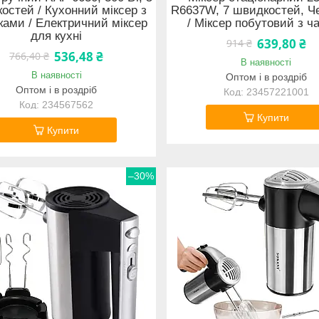
остей / Кухонний міксер з
R6637W, 7 швидкостей, Ч
ками / Електричний міксер
/ Міксер побутовий з 
для кухні
639,80 ₴
914 ₴
536,48 ₴
766,40 ₴
В наявності
В наявності
Оптом і в роздріб
Оптом і в роздріб
23457221001
234567562
Купити
Купити
–30%