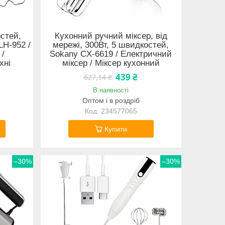
стей,
Кухонний ручний міксер, від
LH-952 /
мережі, 300Вт, 5 швидкостей,
 /
Sokany CX-6619 / Електричний
хні
міксер / Міксер кухонний
439 ₴
627,14 ₴
В наявності
Оптом і в роздріб
234577065
Купити
–30%
–30%