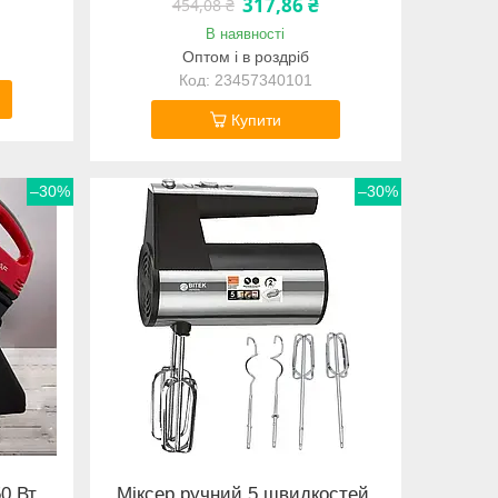
317,86 ₴
454,08 ₴
В наявності
Оптом і в роздріб
23457340101
Купити
–30%
–30%
0 Вт,
Міксер ручний 5 швидкостей,