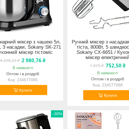
нарний міксер з чашею 5л,
Ручний міксер з насадка
, 3 насадки, Sokany SK-271
тіста, 800Вт, 5 швидко
ухонний міксер тістоміс
Sokany CX-6651 / Кухо
міксер електрични
2 980,76 ₴
4 258,23 ₴
752,50 ₴
1 075 ₴
В наявності
В наявності
Оптом і в роздріб
Оптом і в роздріб
234577085
234577088
Купити
Купити
–30%