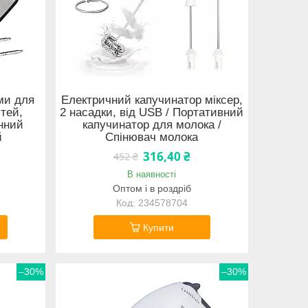
ми для
Електричний капучинатор міксер,
стей,
2 насадки, від USB / Портативний
нний
капучинатор для молока /
й
Спінювач молока
316,40 ₴
452 ₴
В наявності
Оптом і в роздріб
234578704
Купити
–30%
–30%