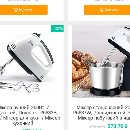
Купити
Купити
–30%
іксер ручний 260Вт, 7
Міксер стаціонарний 25
костей, Domotec R6633B,
R6637W, 7 швидкостей, Б
/ Міксер для кухні / Міксер
Міксер побутовий з ч
кухонний
573,70 ₴
819,57 ₴