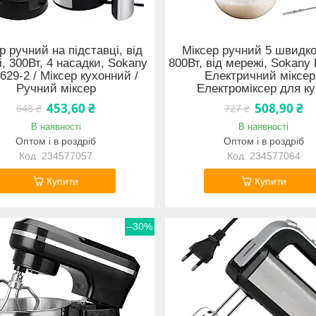
р ручний на підставці, від
Міксер ручний 5 швидко
, 300Вт, 4 насадки, Sokany
800Вт, від мережі, Sokany 
629-2 / Міксер кухонний /
Електричний міксер
Ручний міксер
Електроміксер для ку
453,60 ₴
508,90 ₴
648 ₴
727 ₴
В наявності
В наявності
Оптом і в роздріб
Оптом і в роздріб
234577057
234577064
Купити
Купити
–30%