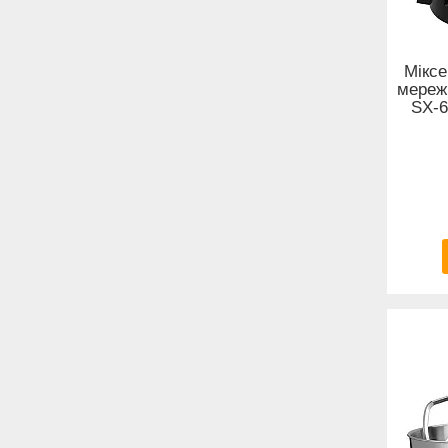
Міксе
мережі
SX-6