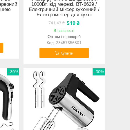
ервоний
1000Вт, від мережі, BT-6629 /
чашею
Електричний міксер кухонний /
Електроміксер для кухні
519 ₴
741,43 ₴
В наявності
Оптом і в роздріб
23457656801
Купити
–30%
–30%