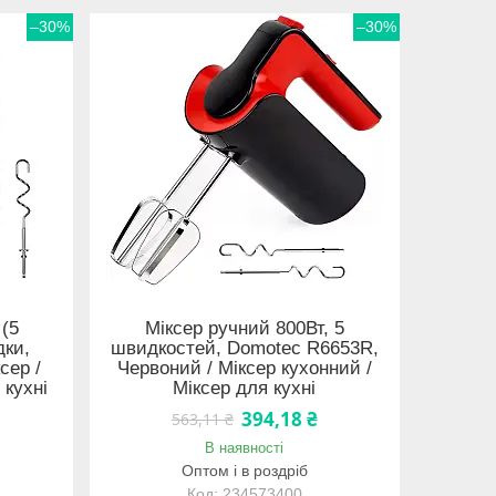
–30%
–30%
 (5
Міксер ручний 800Вт, 5
дки,
швидкостей, Domotec R6653R,
сер /
Червоний / Міксер кухонний /
 кухні
Міксер для кухні
394,18 ₴
563,11 ₴
В наявності
Оптом і в роздріб
234573400