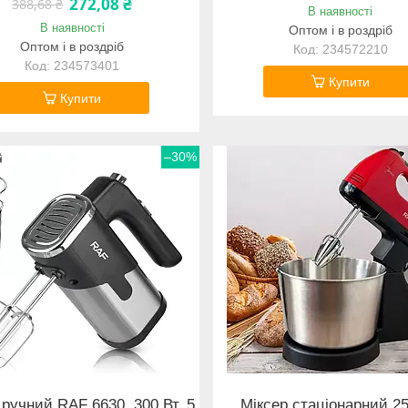
272,08 ₴
388,68 ₴
В наявності
В наявності
Оптом і в роздріб
Оптом і в роздріб
234572210
234573401
Купити
Купити
–30%
 ручний RAF 6630, 300 Вт, 5
Міксер стаціонарний 25