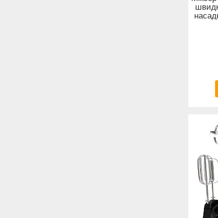
швидк
насад