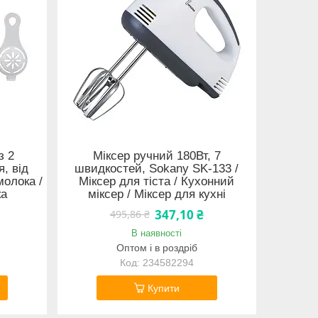
з 2
Міксер ручний 180Вт, 7
, від
швидкостей, Sokany SK-133 /
молока /
Міксер для тіста / Кухонний
ка
міксер / Міксер для кухні
347,10 ₴
495,86 ₴
В наявності
Оптом і в роздріб
234582294
Купити