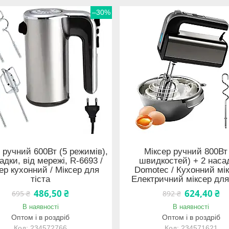
–30%
 ручний 600Вт (5 режимів),
Міксер ручний 800Вт
адки, від мережі, R-6693 /
швидкостей) + 2 наса
ер кухонний / Міксер для
Domotec / Кухонний мік
тіста
Електричний міксер для
486,50 ₴
624,40 ₴
695 ₴
892 ₴
В наявності
В наявності
Оптом і в роздріб
Оптом і в роздріб
234572766
234571621