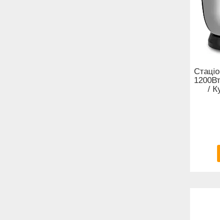
Стаціо
1200Вт
/ К