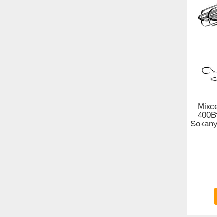
Мікс
400Вт
Sokany