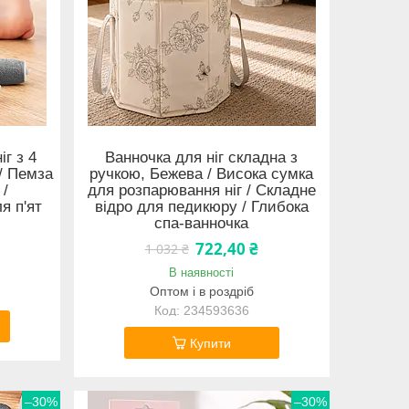
г з 4
Ванночка для ніг складна з
 / Пемза
ручкою, Бежева / Висока сумка
 /
для розпарювання ніг / Складне
я п'ят
відро для педикюру / Глибока
спа-ванночка
722,40 ₴
1 032 ₴
В наявності
Оптом і в роздріб
234593636
Купити
–30%
–30%