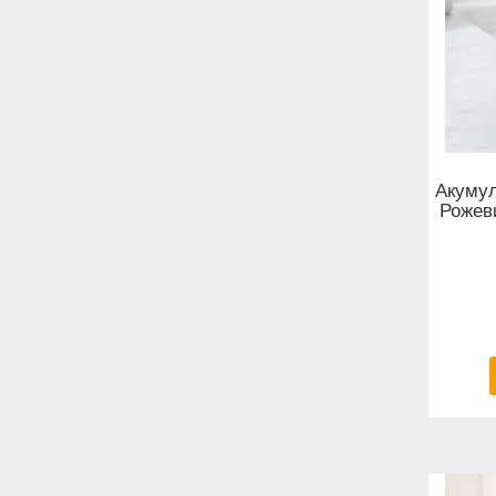
Акумул
Рожев