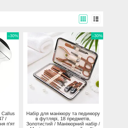
–30%
–30%
 Callus
Набір для манікюру та педикюру
7 /
в футлярі, 18 предметів,
я п'ят
Золотистий / Манікюрний набір /