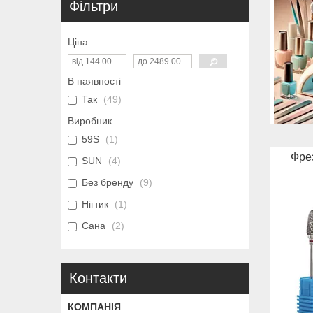
Фільтри
Ціна
В наявності
Так
49
Виробник
59S
1
Фрез
SUN
4
Без бренду
9
Нігтик
1
Сана
2
Контакти