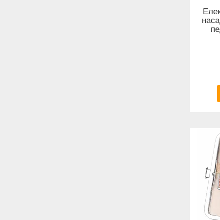
Елек
наса
пе