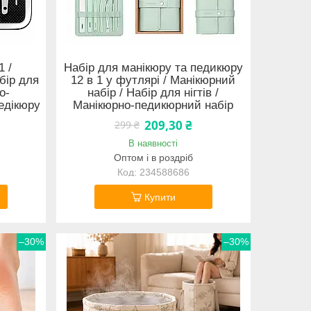
1 /
Набір для манікюру та педикюру
бір для
12 в 1 у футлярі / Манікюрний
о-
набір / Набір для нігтів /
едікюру
Манікюрно-педикюрний набір
209,30 ₴
299 ₴
В наявності
Оптом і в роздріб
234588686
Купити
–30%
–30%