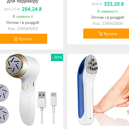
для педикюру
333,20 ₴
476 ₴
204,24 ₴
291,77 ₴
В наявності
В наявності
Оптом і в роздріб
Оптом і в роздріб
234562600
234569263
Купити
Купити
–30%