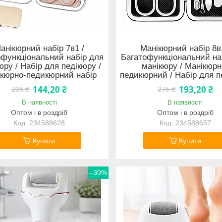
анікюрний набір 7в1 /
Манікюрний набір 8в
офункціональний набір для
Багатофункціональний на
юру / Набір для педікюру /
манікюру / Манікюрн
кюрно-педикюрний набір
педикюрний / Набір для п
144,20 ₴
193,20 ₴
206 ₴
276 ₴
В наявності
В наявності
Оптом і в роздріб
Оптом і в роздріб
234588628
234588657
Купити
Купити
–30%