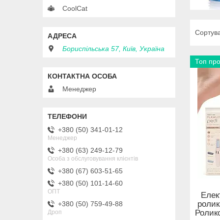
CoolCat
Бориспільська 57, Київ, Україна
Топ пр
Менеджер
+380 (50) 341-01-12
Менеджер
+380 (63) 249-12-79
Особа з обслуговування клієнтів
+380 (67) 603-51-65
+380 (50) 101-14-60
ОПТ
Елек
ролик
+380 (50) 759-49-88
Ролико
Дроп