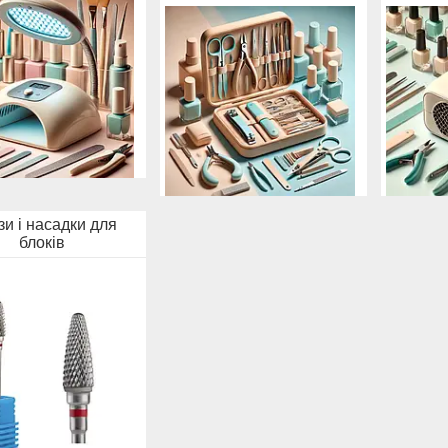
и і насадки для
блоків