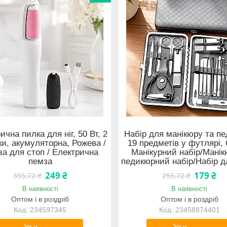
ична пилка для ніг, 50 Вт, 2
Набір для манікюру та п
и, акумуляторна, Рожева /
19 предметів у футлярі, 
а для стоп / Електрична
Манікурний набір/Манік
пемза
педикюрний набір/Набір дл
249 ₴
179 ₴
355,72 ₴
255,72 ₴
В наявності
В наявності
Оптом і в роздріб
Оптом і в роздріб
234597345
23458874401