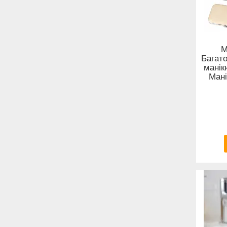
М
Багат
манік
Мані