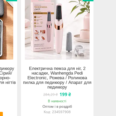
едикюру
Електрична пемза для ніг, 2
Сірий/
насадки, Wanhengda Pedi
юрно-
Electronic, Рожева / Роликова
я нігтів
пилка для педикюру / Апарат для
педикюру
199 ₴
284,29 ₴
В наявності
Оптом і в роздріб
234597908