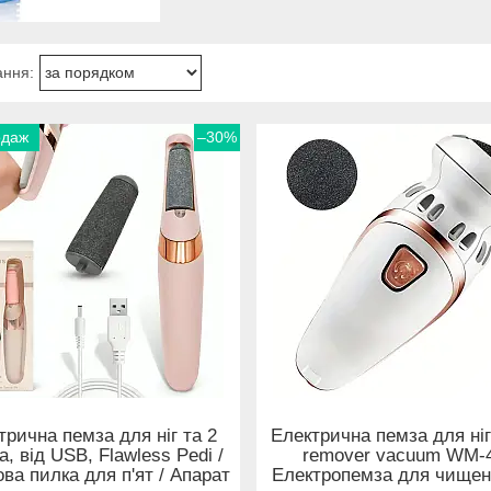
одаж
–30%
трична пемза для ніг та 2
Електрична пемза для ніг
а, від USB, Flawless Pedi /
remover vacuum WM-4
ва пилка для п'ят / Апарат
Електропемза для чищенн