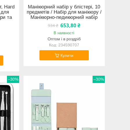
т, Hard
Манікюрний набір у блістері, 10
 для
предметів / Набір для манікюру /
іри та
Манікюрно-педикюрний набір
653,80 ₴
934 ₴
В наявності
Оптом і в роздріб
234590707
Купити
–30%
–30%