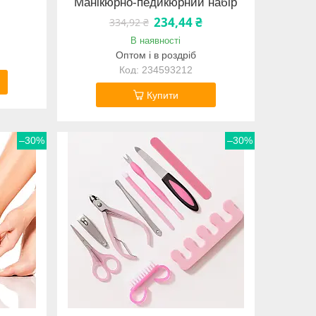
Манікюрно-педикюрний набір
234,44 ₴
334,92 ₴
В наявності
Оптом і в роздріб
234593212
Купити
–30%
–30%