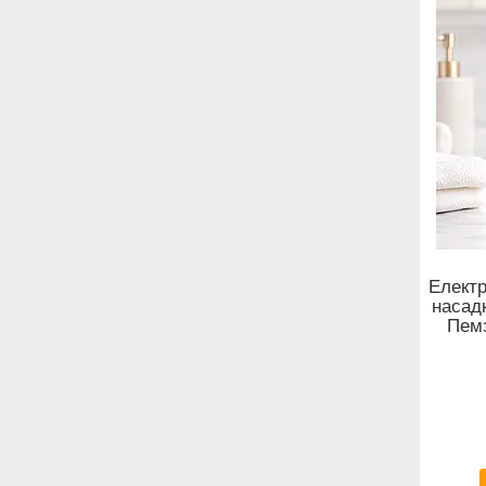
Електр
насадк
Пемз