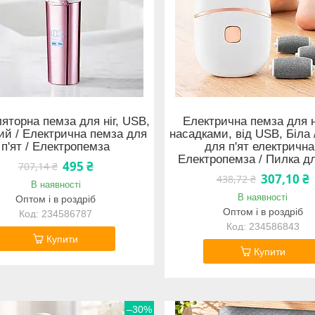
яторна пемза для ніг, USB,
Електрична пемза для ні
ий / Електрична пемза для
насадками, від USB, Біла
п'ят / Електропемза
для п'ят електрична
Електропемза / Пилка дл
495 ₴
707,14 ₴
307,10 ₴
438,72 ₴
В наявності
В наявності
Оптом і в роздріб
Оптом і в роздріб
234586787
234586843
Купити
Купити
–30%