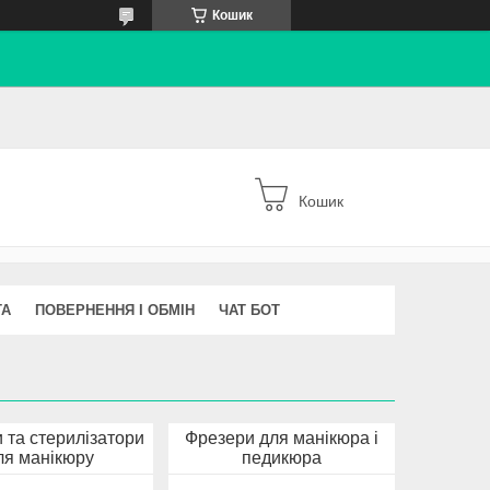
Кошик
Кошик
ТА
ПОВЕРНЕННЯ І ОБМІН
ЧАТ БОТ
 та стерилізатори
Фрезери для манікюра і
ля манікюру
педикюра