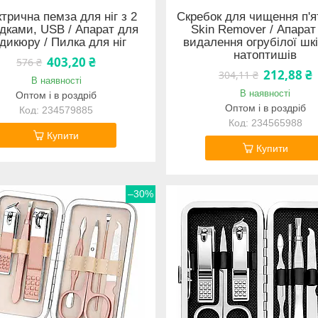
трична пемза для ніг з 2
Скребок для чищення п'я
дками, USB / Апарат для
Skin Remover / Апарат
дикюру / Пилка для ніг
видалення огрубілої шк
натоптишів
403,20 ₴
576 ₴
212,88 ₴
304,11 ₴
В наявності
В наявності
Оптом і в роздріб
Оптом і в роздріб
234579885
234565988
Купити
Купити
–30%