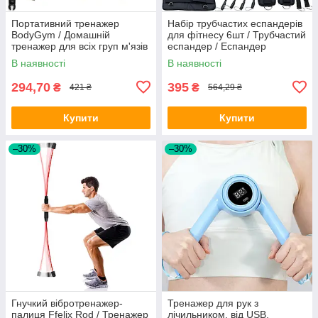
Портативний тренажер
Набір трубчастих еспандерів
BodyGym / Домашній
для фітнесу 6шт / Трубчастий
тренажер для всіх груп м'язів
еспандер / Еспандер
трубчастий / Тренажер
В наявності
В наявності
еспандер
294,70
395
₴
₴
421 ₴
564,29 ₴
Купити
Купити
–30%
–30%
Гнучкий вібротренажер-
Тренажер для рук з
палиця Ffelix Rod / Тренажер
лічильником, від USB,