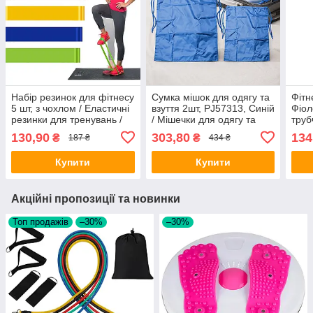
Набір резинок для фітнесу
Сумка мішок для одягу та
Фітн
5 шт, з чохлом / Еластичні
взуття 2шт, PJ57313, Синій
Фіол
резинки для тренувань /
/ Мішечки для одягу та
труб
Еспандери для вправ
взуття / Комплект
ручк
130,90
303,80
134
₴
₴
187 ₴
434 ₴
органайзерів / Сумка на
Джгу
резинці
Фітн
Купити
Купити
Акційні пропозиції та новинки
Топ продажів
–30%
–30%