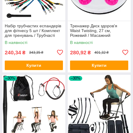
Набір трубчастих еспандерів
Тренажер Диск здоров'я
для фітнесу 5 шт / Комплект
Waist Twisting, 27 см,
для тренувань / Трубчасті
Рожевий / Масажний
еспандери для тренувань
обертовий диск для стоп
В наявності
В наявності
240,34
280,92
₴
₴
343,35 ₴
401,32 ₴
Купити
Купити
–30%
–30%