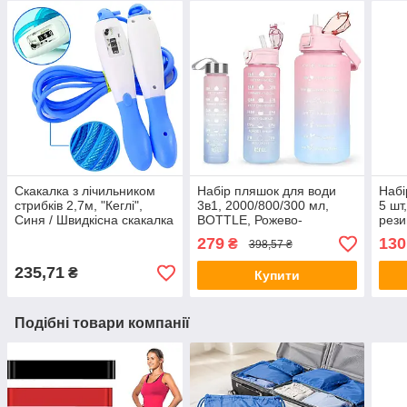
Скакалка з лічильником
Набір пляшок для води
Набі
стрибків 2,7м, "Кеглі",
3в1, 2000/800/300 мл,
5 шт
Синя / Швидкісна скакалка
BOTTLE, Рожево-
рези
для втрати ваги /
блакитний / Спортивна
Еспа
279
130
₴
398,57 ₴
Спортивна скакалка
пляшка для води / Пляшка
для спорту
235,71
₴
Купити
Подібні товари компанії