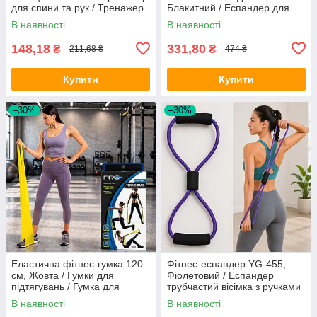
для спини та рук / Тренажер
Блакитний / Еспандер для
для пілатесу
рук / Портативний силовий
В наявності
В наявності
тренажер / Тренажер для
плечей
148,18
331,80
₴
₴
211,68 ₴
474 ₴
Купити
Купити
–30%
–30%
Еластична фітнес-гумка 120
Фітнес-еспандер YG-455,
см, Жовта / Гумки для
Фіолетовий / Еспандер
підтягувань / Гумка для
трубчастий вісімка з ручками
фітнесу / Стрічка для
для фітнесу / Джгут для
В наявності
В наявності
пілатесу
тренувань / Фітнес гумка