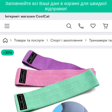
Заповнюйте всі Ваші дані в корзині для швидкої
відправки!
Інтернет магазин CoolCat
Товари та послуги
Спорт і захоплення
Тренажери та
–30%