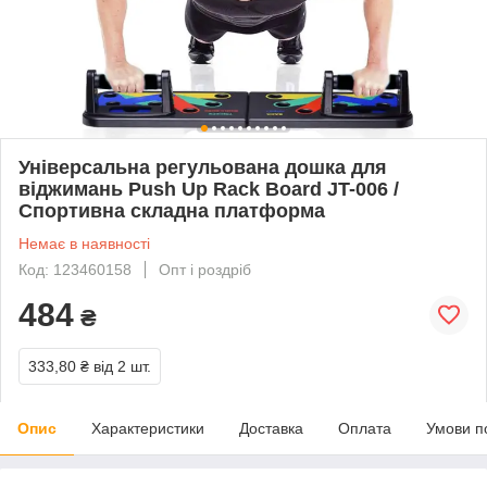
Універсальна регульована дошка для
віджимань Push Up Rack Board JT-006 /
Спортивна складна платформа
Немає в наявності
Код: 123460158
Опт і роздріб
484
₴
333,80 ₴
від 2 шт.
Опис
Характеристики
Доставка
Оплата
Умови п