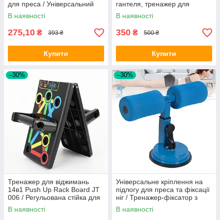
для преса / Універсальний
гантеля, тренажер для
тренажер / Тренажер для
фітнесу
В наявності
В наявності
м'язів
275,10
350
₴
₴
393 ₴
500 ₴
Купити
Купити
–30%
–30%
Тренажер для віджимань
Універсальне кріплення на
14в1 Push Up Rack Board JT
підлогу для преса та фіксації
006 / Регульована стійка для
ніг / Тренажер-фіксатор з
віджимань
присоскою / Підлоговий
В наявності
В наявності
тренажер