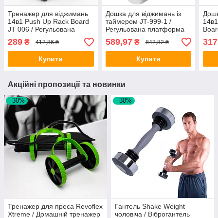
Тренажер для віджимань
Дошка для віджимань із
Дошк
14в1 Push Up Rack Board
таймером JT-999-1 /
14в1
JT 006 / Регульована
Регульована платформа
Boar
стійка для віджимань
для віджимань / Фітнес
плат
289
589,97
317
₴
₴
412,86 ₴
842,82 ₴
тренажер для преса
/ Уп
Купити
Купити
Акційні пропозиції та новинки
–30%
–30%
Тренажер для преса Revoflex
Гантель Shake Weight
Xtreme / Домашній тренажер
чоловіча / Віброгантель