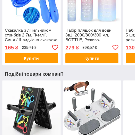
Скакалка з лічильником
Набір пляшок для води
Набі
стрибків 2,7м, "Кеглі",
3в1, 2000/800/300 мл,
5 шт
Синя / Швидкісна скакалка
BOTTLE, Рожево-
рези
для втрати ваги /
блакитний / Спортивна
Еспа
165
279
130
₴
₴
235,71 ₴
398,57 ₴
Спортивна скакалка
пляшка для води / Пляшка
для спорту
Купити
Купити
Подібні товари компанії