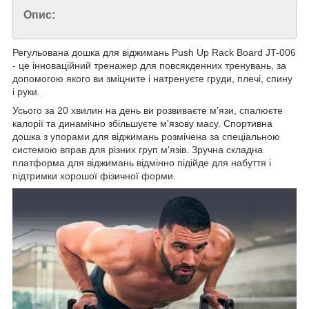
Опис:
Регульована дошка для віджимань Push Up Rack Board JT-006
- це інноваційний тренажер для повсякденних тренувань, за
допомогою якого ви зміцните і натренуєте груди, плечі, спину
і руки.
Усього за 20 хвилин на день ви розвиваєте м'язи, спалюєте
калорії та динамічно збільшуєте м'язову масу. Спортивна
дошка з упорами для віджимань розмічена за спеціальною
системою вправ для різних груп м'язів. Зручна складна
платформа для віджимань відмінно підійде для набуття і
підтримки хорошої фізичної форми.