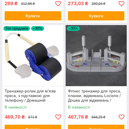
289
273,03
₴
₴
412,86 ₴
390,04 ₴
Купити
Купити
Топ продажів
–30%
–30%
Тренажер-ролик для м'язів
Фітнес тренажер для преса,
преса, з підставкою для
планки, віджимань Locisne /
телефону / Домашній
Дошка для віджимань /
тренажер для розвитку м'язів
Платформа для віджимань
В наявності
В наявності
живота
469,70
467,78
₴
₴
671 ₴
668,25 ₴