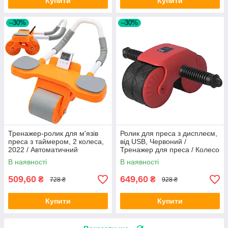
Купити
Купити
–30%
–30%
Тренажер-ролик для м'язів
Ролик для преса з дисплеєм,
преса з таймером, 2 колеса,
від USB, Червоний /
2022 / Автоматичний
Тренажер для преса / Колесо
тренажер колесо / Колесо
для преса / Тренажер для
В наявності
В наявності
для преса
живота
509,60
649,60
₴
₴
728 ₴
928 ₴
Купити
Купити