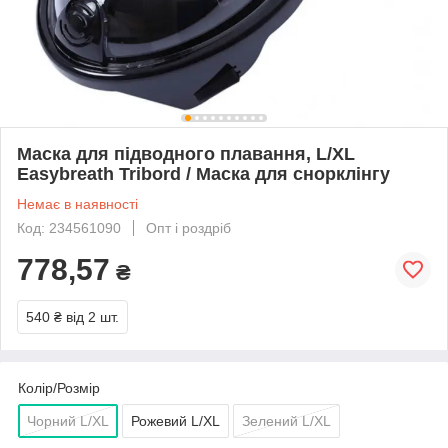
Маска для підводного плавання, L/XL
Easybreath Tribord / Маска для снорклінгу
Немає в наявності
Код: 234561090
Опт і роздріб
778,57
₴
540 ₴
від 2 шт.
Колір/Розмір
Чорний L/XL
Рожевий L/XL
Зелений L/XL