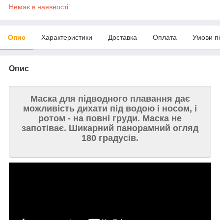
Немає в наявності
Опис
Характеристики
Доставка
Оплата
Умови п
Опис
Маска для підводного плавання дає
можливість дихати під водою і носом, і
ротом - на повні груди. Маска не
запотіває. Шикарний панорамний огляд
180 градусів.