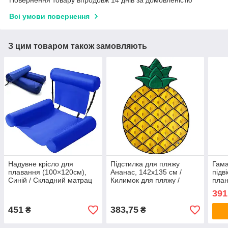
Повернення товару впродовж 14 днів за домовленістю
Всі умови повернення
З цим товаром також замовляють
Надувне крісло для
Підстилка для пляжу
Гама
плавання (100×120см),
Ананас, 142х135 см /
підв
Синій / Складний матрац
Килимок для пляжу /
план
для плавання / Водний
Пляжне покривало /
Ткан
391
гамак
Пляжний килимок
відп
451
383,75
₴
₴