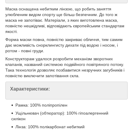
Маска оснащена небитким лінзою, що робить заняття
улюбленим видом спорту ще більш безпечним. До того ж
маска не запотіває. Матеріали, з яких виготовлена маска,
повністю нешкідливі, відповідають європейським стандартам
якості.
Форма маски повна, повністю закриває обличчя, тим самим
дає можливість снорклингисту дихати під водою і носом, і
ротом - повні груди.
Конструкторам удалося розробити механізм зворотних
клапанів, названий системою подвійного повітряного потоку.
Така технологія дозволяє позбавитися незручних загубників і
повністю виключити запотівання скла.
Характеристики:
Рамка: 100% поліпропілен
Ущільнювач (обтюратор): 100% гіпоалергенний
силікон
Лінза: 100% полікарбонат небиткий