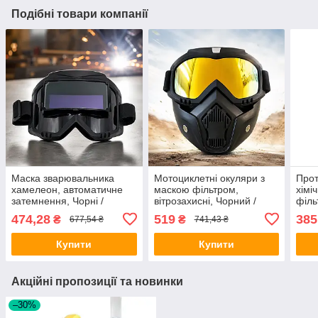
Подібні товари компанії
Маска зварювальника
Мотоциклетні окуляри з
Прот
хамелеон, автоматичне
маскою фільтром,
хімі
затемнення, Чорні /
вітрозахисні, Чорний /
філь
Окуляри для зварювання /
Кросові окуляри для
Прот
474,28
519
385
₴
₴
677,54 ₴
741,43 ₴
Захисна маска для
шолома / Маска для
30 х
зварювальних робіт
сноуборда
Купити
Купити
Акційні пропозиції та новинки
–30%