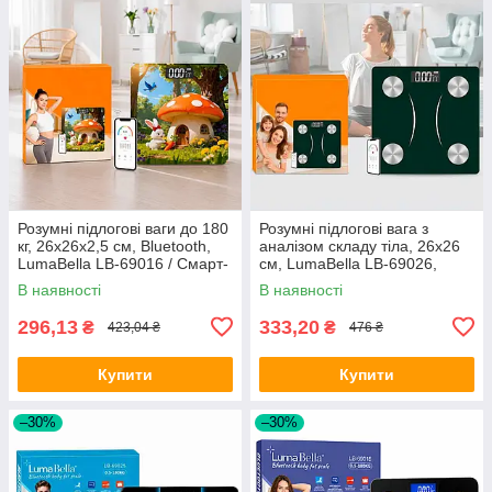
Розумні підлогові ваги до 180
Розумні підлогові вага з
кг, 26x26x2,5 см, Bluetooth,
аналізом складу тіла, 26x26
LumaBella LB-69016 / Смарт-
см, LumaBella LB-69026,
ваги підлогові / Електронні
Темно-зелений / Смарт-ваги
В наявності
В наявності
фітнес ваги
підлогові
296,13
333,20
₴
₴
423,04 ₴
476 ₴
Купити
Купити
–30%
–30%