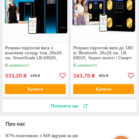
Розумні підлогові вага з
Розумні підлогові ваги до 180
аналізом складу тіла, 26x26
кг, Bluetooth, 26x26 см, LB-
см, SmartScale LB-69025,
69015, Чорно-золоті / Смарт-
Чорно-сині / Смарт-ваги
ваги підлогові з додатком
В наявності
В наявності
підлогові / Електронні ваги
333,20
343,70
₴
₴
476 ₴
491 ₴
Купити
Купити
Показати ще
Про нас
87% позитивних з 949 відгуків за рік