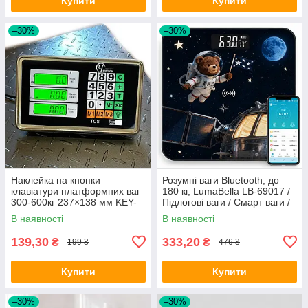
Купити
Купити
–30%
–30%
Наклейка на кнопки
Розумні ваги Bluetooth, до
клавіатури платформних ваг
180 кг, LumaBella LB-69017 /
300-600кг 237×138 мм KEY-
Підлогові ваги / Смарт ваги /
01113 / Самоклеюча
Електронні ваги
В наявності
В наявності
наклейка на кнопки ваг
139,30
333,20
₴
₴
199 ₴
476 ₴
Купити
Купити
–30%
–30%