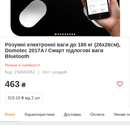
Розумні електронні ваги до 180 кг (26х26см),
Domotec 2017A / Смарт підлогові ваги
Bluetooth
Немає в наявності
Код: 234560352
Опт і роздріб
463
₴
319,10 ₴
від 2 шт.
Опис
Характеристики
Доставка
Оплата
Умови п