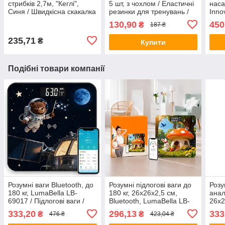
стрибків 2,7м, "Кеглі",
5 шт, з чохлом / Еластичні
наса
Синя / Швидкісна скакалка
резинки для тренувань /
Inno
для втрати ваги /
Еспандери для вправ
целю
130,90
450
₴
187 ₴
Спортивна скакалка
вібр
235,71
₴
Купити
Подібні товари компанії
Розумні ваги Bluetooth, до
Розумні підлогові ваги до
Розу
180 кг, LumaBella LB-
180 кг, 26x26x2,5 см,
анал
69017 / Підлогові ваги /
Bluetooth, LumaBella LB-
26x2
Смарт ваги / Електронні
69016 / Смарт-ваги
6902
333,20
296,13
333
₴
₴
476 ₴
423,04 ₴
ваги
підлогові / Електронні
Смар
фітнес ваги