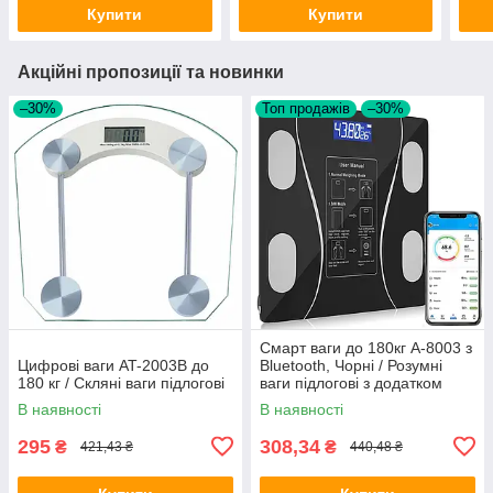
Купити
Купити
Акційні пропозиції та новинки
–30%
Топ продажів
–30%
Смарт ваги до 180кг A-8003 з
Цифрові ваги AT-2003B до
Bluetooth, Чорні / Розумні
180 кг / Скляні ваги підлогові
ваги підлогові з додатком
В наявності
В наявності
295
308,34
₴
₴
421,43 ₴
440,48 ₴