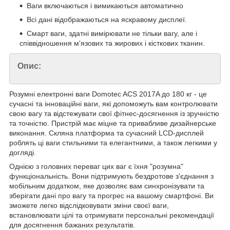
Ваги включаються і вимикаються автоматично
Всі дані відображаються на яскравому дисплеї.
Смарт ваги, здатні вимірювати не тільки вагу, але і
співвідношення м'язових та жирових і кісткових тканин.
Опис:
Розумні електронні ваги Domotec ACS 2017A до 180 кг - це
сучасні та інноваційні ваги, які допоможуть вам контролювати
свою вагу та відстежувати свої фітнес-досягнення із зручністю
та точністю. Пристрій має міцне та привабливе дизайнерське
виконання. Скляна платформа та сучасний LCD-дисплей
роблять ці ваги стильними та елегантними, а також легкими у
догляді.
Однією з головних переваг цих ваг є їхня "розумна"
функціональність. Вони підтримують бездротове з'єднання з
мобільним додатком, яке дозволяє вам синхронізувати та
зберігати дані про вагу та прогрес на вашому смартфоні. Ви
зможете легко відслідковувати зміни своєї ваги,
встановлювати цілі та отримувати персональні рекомендації
для досягнення бажаних результатів.