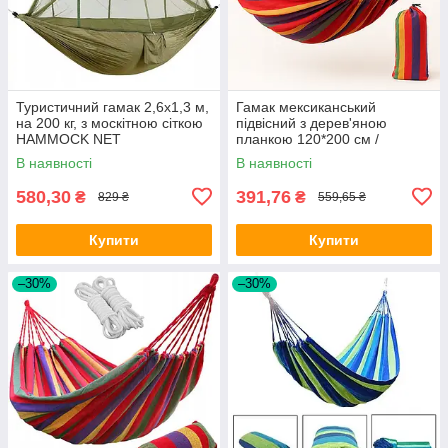
Туристичний гамак 2,6х1,3 м,
Гамак мексиканський
на 200 кг, з москітною сіткою
підвісний з дерев'яною
HAMMOCK NET
планкою 120*200 см /
Тканинний гамак для
В наявності
В наявності
відпочинку на вулиці
580,30
391,76
₴
₴
829 ₴
559,65 ₴
Купити
Купити
–30%
–30%