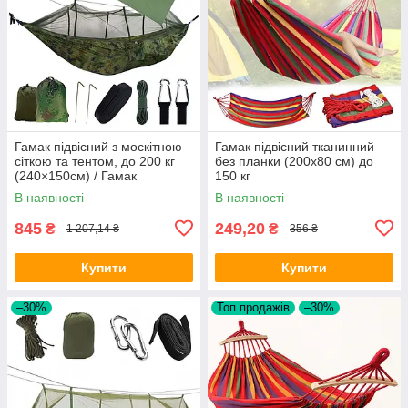
Гамак підвісний з москітною
Гамак підвісний тканинний
сіткою та тентом, до 200 кг
без планки (200х80 см) до
(240×150см) / Гамак
150 кг
туристичний похідний
В наявності
В наявності
845
249,20
₴
₴
1 207,14 ₴
356 ₴
Купити
Купити
–30%
Топ продажів
–30%