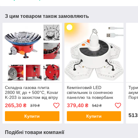
З цим товаром також замовляють
Складна газова плита
Кемпінговий LED
Тури
2800 W, до + 500°С, Kovar
світильник із сонячною
акум
K-203 із захистом від вітру
панеллю та повербанк
Порт
/ Туристичний газовий
5000мАч, 169LED, до 10
душ 
265,30
379,40
₴
₴
379 ₴
542 ₴
пальник
год / Акумуляторний
ліхтар
513
Купити
Купити
Подібні товари компанії