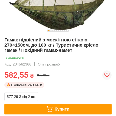
Гамак підвісний з москітною сіткою
270×150см, до 100 кг / Туристичне крісло
гамак / Похідний гамак-намет
В наявності
Код: 234562366
Опт і роздріб
582,55
₴
832,21 ₴
Економія
249.66 ₴
577,29 ₴
від 2 шт.
Купити