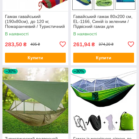
Гамак гавайський
Гавайський гамак 80х200 см,
(190х80см), до 120 кг,
EL-1166, Синій із зеленим /
Помаранчевий / Туристичний
Підвісний гамак для
гамак підвісний / Гамак без
відпочинку
В наявності
В наявності
планки
283,50
261,94
₴
₴
405 ₴
374,20 ₴
Купити
Купити
–30%
–30%
Туристический подвесной
Гамак із москітною сіткою до