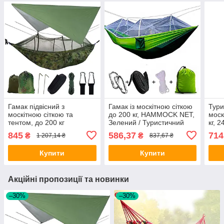
Гамак підвісний з
Гамак із москітною сіткою
Тури
москітною сіткою та
до 200 кг, HAMMOCK NET,
моск
тентом, до 200 кг
Зелений / Туристичний
кг, 
(240×150см) / Гамак
гамак / Нейлоновий гамак
Різн
845
586,37
714
₴
₴
1 207,14 ₴
837,67 ₴
туристичний похідний
спал
Купити
Купити
Акційні пропозиції та новинки
–30%
–30%