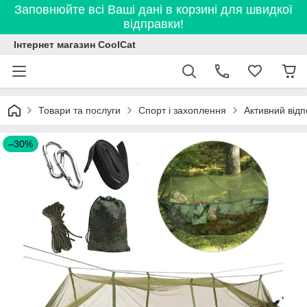
Заповнюйте всі Ваші дані в корзині для швидкої
відправки!
Інтернет магазин CoolCat
Товари та послуги
Спорт і захоплення
Активний відп
–30%