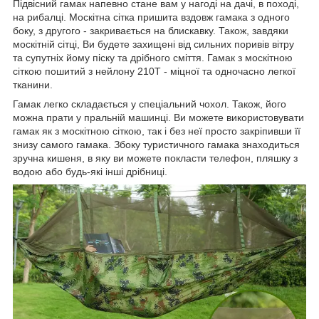
Підвісний гамак напевно стане вам у нагоді на дачі, в поході,
на рибалці. Москітна сітка пришита вздовж гамака з одного
боку, з другого - закривається на блискавку. Також, завдяки
москітній сітці, Ви будете захищені від сильних поривів вітру
та супутніх йому піску та дрібного сміття. Гамак з москітною
сіткою пошитий з нейлону 210T - міцної та одночасно легкої
тканини.
Гамак легко складається у спеціальний чохол. Також, його
можна прати у пральній машинці. Ви можете використовувати
гамак як з москітною сіткою, так і без неї просто закріпивши її
знизу самого гамака. Збоку туристичного гамака знаходиться
зручна кишеня, в яку ви можете покласти телефон, пляшку з
водою або будь-які інші дрібниці.