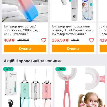
Іригатор для ротової
Іригатор для порожнини
Іриг
порожнини, 200мл, від
рота від USB Power Floss /
поро
USB, Рожевий /
Іригатор механічний /
наса
Портативний іригатор /
Портативний іригатор
Порт
409
136,50
419
₴
₴
584,29 ₴
195 ₴
Іригатор механічний
Безд
зубі
Купити
Купити
Акційні пропозиції та новинки
–30%
–30%