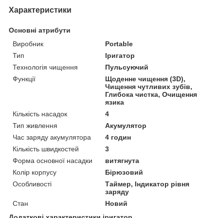
Характеристики
Основні атрибути
Виробник
Portable
Тип
Іригатор
Технологія чищення
Пульсуючий
Функції
Щоденне чищення (3D),
Чищення чутливих зубів,
Глибока чистка, Очищення
язика
Кількість насадок
4
Тип живлення
Акумулятор
Час заряду акумулятора
4 годин
Кількість швидкостей
3
Форма основної насадки
витягнута
Колір корпусу
Бірюзовий
Особливості
Таймер, Індикатор рівня
заряду
Стан
Новий
Додаткові характеристики іригатор