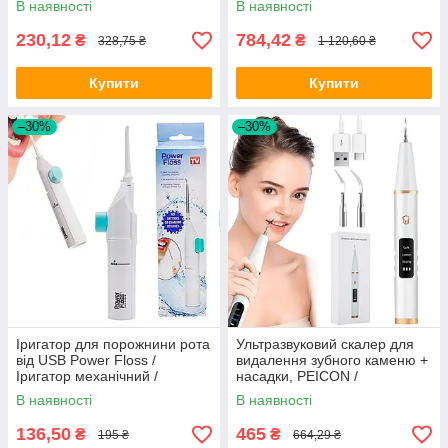
В наявності
В наявності
Пучкова щітка для зубів
чистки зубів
230,12
784,42
₴
₴
328,75 ₴
1 120,60 ₴
Купити
Купити
–30%
–30%
Іригатор для порожнини рота
Ультразвуковий скалер для
від USB Power Floss /
видалення зубного каменю +
Іригатор механічний /
насадки, PEICON /
Портативний іригатор
Стоматологічний скалер для
В наявності
В наявності
зубів
136,50
465
₴
₴
195 ₴
664,29 ₴