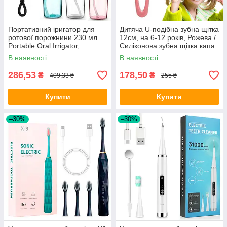
Портативний іригатор для
Дитяча U-подібна зубна щітка
ротової порожнини 230 мл
12см, на 6-12 років, Рожева /
Portable Oral Irrigator,
Силіконова зубна щітка капа
Рожевий / Іригатор для зубів
для дітей
В наявності
В наявності
286,53
178,50
₴
₴
409,33 ₴
255 ₴
Купити
Купити
–30%
–30%