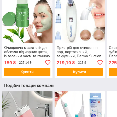
Очищаюча маска-стік для
Пристрій для очищення
Сист
обличчя від чорних цяток,
пор, портативний,
зубі
із зеленим чаєм та глиною
вакуумний, Derma Suction
Dent
/ Тверда маска для
/ Косметичний очищувач
відб
159
219,10
225
₴
₴
227,14 ₴
313 ₴
чищення шкіри
чорних цяток
для 
Купити
Купити
Подібні товари компанії