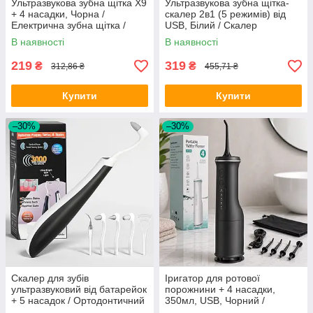
Ультразвукова зубна щітка X9
Ультразвукова зубна щітка-
+ 4 насадки, Чорна /
скалер 2в1 (5 режимів) від
Електрична зубна щітка /
USB, Білий / Скалер
Електрощітка зубна
стоматологічний / Скалер для
В наявності
В наявності
зубів
219
319
₴
₴
312,86 ₴
455,71 ₴
Купити
Купити
–30%
–30%
Скалер для зубів
Іригатор для ротової
ультразвуковий від батарейок
порожнини + 4 насадки,
+ 5 насадок / Ортодонтичний
350мл, USB, Чорний /
прилад для чищення зубів /
Бездротовий іригатор для