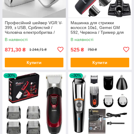
Професійний шейвер VGR V-
Машинка для стрижки
399, з USB, Сріблястий /
волосся 10в1, Gemei GM
Чоловіча електробритва /
592, Червона / Тример для
Портативна акумуляторна
стрижки вусів, бороди /
В наявності
В наявності
бритва
Електробритва
871,30
525
₴
₴
1 244,71 ₴
750 ₴
Купити
Купити
–30%
–30%