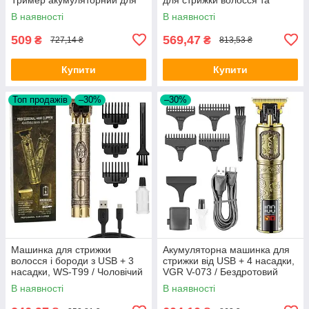
стрижки бороди
бороди / Акумуляторний
В наявності
В наявності
тример для носа
509
569,47
₴
₴
727,14 ₴
813,53 ₴
Купити
Купити
Топ продажів
–30%
–30%
Машинка для стрижки
Акумуляторна машинка для
волосся і бороди з USB + 3
стрижки від USB + 4 насадки,
насадки, WS-T99 / Чоловічий
VGR V-073 / Бездротовий
акумуляторний тример для
чоловічий тример для
В наявності
В наявності
стрижки
стрижки