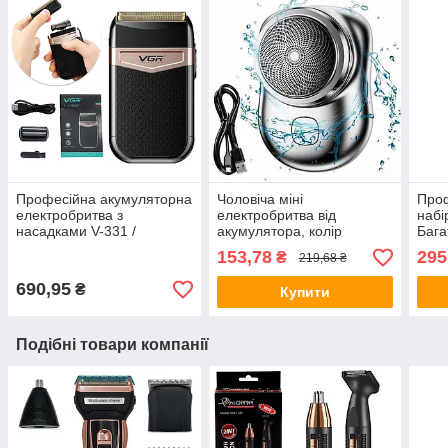
Професійна акумуляторна
Чоловіча міні
Про
електробритва з
електробритва від
набі
насадками V-331 /
акумулятора, колір
Бага
Дорожній шейвер /
Рандом / Акумуляторна
набі
153,78
295
₴
219,68 ₴
Триммер для вусів та
бритва / Дорожня
футл
бороди
електробритва
690,95
₴
Купити
Подібні товари компанії