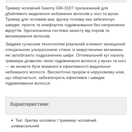
Тример чоловічий Geemy GM-3107 призначений для
дбайливого видалення небажаних волосків у носі та вухах.
Тример для чоловіків має зручну головку яка забезпечує
швидке, просте та комфортне підрівнювання без неприємних
відчуттів. Удосконалена система захисту від порізів та
висмикування волосків.
Завдяки сучасним технологіям різальний елемент захищений
спеціальною ультратонкою сіткою із закругленими кінчиками,
які запобігають подразненню шкіри. Оптимальний кут нахилу
тріммера дозволяє легко підрівнювати волосся у вухах та носі
— ви можете бути впевнені в ефективності видалення
небажаного волосся. Високоточні прорізи в нерухомому ножі,
що обертається, забезпечують ефективне і швидке
підрівнювання волосся.
Характеристики:
Тип: бритва чоловіча / триммер чоловічий
універсальний