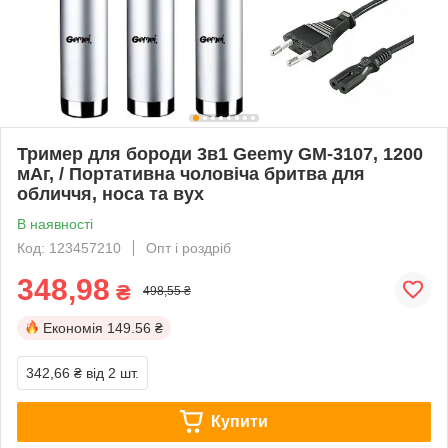
Тример для бороди 3в1 Geemy GM-3107, 1200
мАг, / Портативна чоловіча бритва для
обличчя, носа та вух
В наявності
Код: 123457210
Опт і роздріб
348,98
₴
498,55 ₴
Економія
149.56 ₴
342,66 ₴
від 2 шт.
Купити