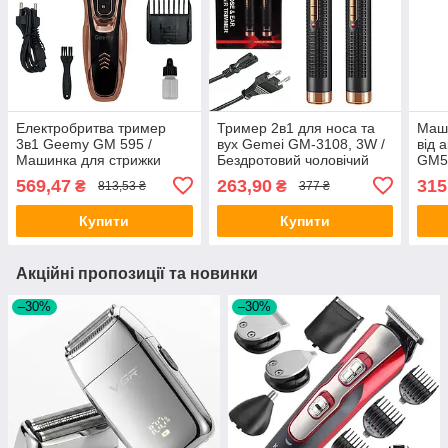
Електробритва тример
Тример 2в1 для носа та
Маши
3в1 Geemy GM 595 /
вух Gemei GM-3108, 3W /
від 
Машинка для стрижки
Бездротовий чоловічий
GM59
волосся та бороди /
тример-бритва для
елек
569,47
263,90
315
₴
₴
813,53 ₴
377 ₴
Акумуляторний тример
обличчя
наса
для носа
нос
Купити
Купити
Акційні пропозиції та новинки
–30%
–30%