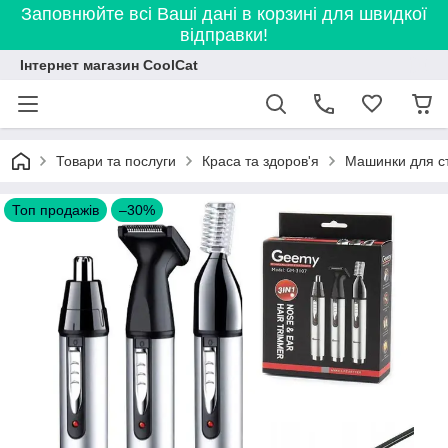
Заповнюйте всі Ваші дані в корзині для швидкої
відправки!
Інтернет магазин CoolCat
Товари та послуги
Краса та здоров'я
Машинки для с
Топ продажів
–30%