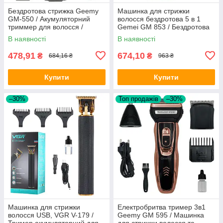
Бездротова стрижка Geemy
Машинка для стрижки
GM-550 / Акумуляторний
волосся бездротова 5 в 1
триммер для волосся /
Gemei GM 853 / Бездротова
Електробритва з насадками
машинка для волосся
В наявності
В наявності
478,91
674,10
₴
₴
684,16 ₴
963 ₴
Купити
Купити
–30%
Топ продажів
–30%
Машинка для стрижки
Електробритва тример 3в1
волосся USB, VGR V-179 /
Geemy GM 595 / Машинка
Тример акумуляторний для
для стрижки волосся та