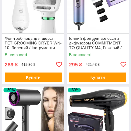
Фен-гребінець для шерсті
Іонний фен для волосся з
PET GROOMING DRYER WN-
дифузором COMMITMENT
10, Зелений / Інструменти
TO QUALITY M4, Рожевий /
для грумінгу / Фен для
Портативний фен дорожній
В наявності
В наявності
волосся
289
295
₴
₴
412,86 ₴
421,43 ₴
Купити
Купити
–30%
–30%