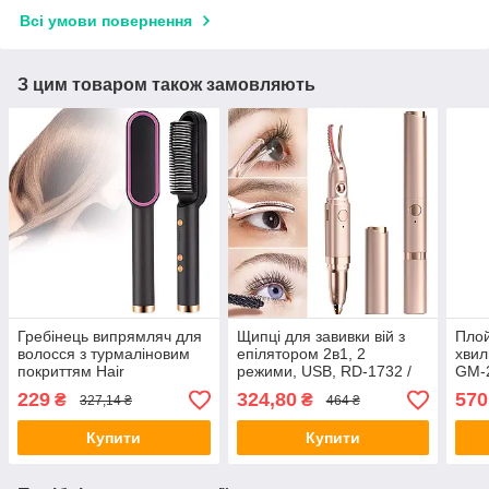
Всі умови повернення
З цим товаром також замовляють
Гребінець випрямляч для
Щипці для завивки вій з
Плой
волосся з турмаліновим
епілятором 2в1, 2
хвил
покриттям Hair
режими, USB, RD-1732 /
GM-2
Straightener HQT-909B /
Плойка для вій / Епілятор
хвил
229
324,80
570
₴
₴
327,14 ₴
464 ₴
Щітка випрямляч
для брів
воло
Купити
Купити