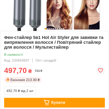
Фен-стайлер 5в1 Hot Air Styler для завивки та
випрямлення волосся / Повітряний стайлер
для волосся / Мультистайлер
В наявності
Код: 234563697
Опт і роздріб
497,70
₴
711 ₴
Економія
213.30 ₴
492,70 ₴
від 2 шт.
Купити