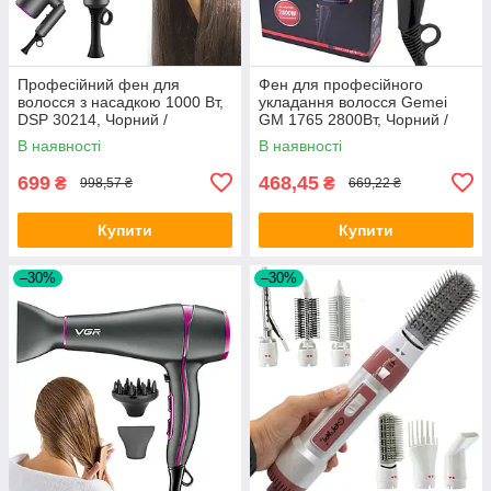
Професійний фен для
Фен для професійного
волосся з насадкою 1000 Вт,
укладання волосся Gemei
DSP 30214, Чорний /
GM 1765 2800Вт, Чорний /
Дорожній фен з дифузором
Потужний фен з регулятором
В наявності
В наявності
швидкості
699
468,45
₴
₴
998,57 ₴
669,22 ₴
Купити
Купити
–30%
–30%