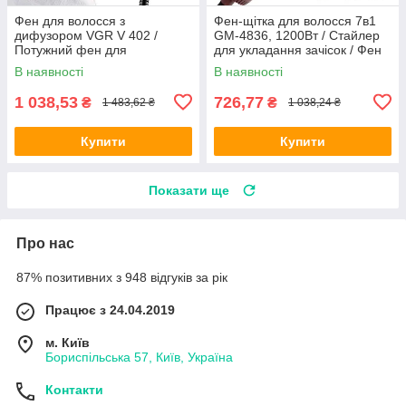
Фен для волосся з
Фен-щітка для волосся 7в1
дифузором VGR V 402 /
GM-4836, 1200Вт / Стайлер
Потужний фен для
для укладання зачісок / Фен
укладання волосся
браш
В наявності
В наявності
1 038,53
726,77
₴
₴
1 483,62 ₴
1 038,24 ₴
Купити
Купити
Показати ще
Про нас
87% позитивних з 948 відгуків за рік
Працює з 24.04.2019
м. Київ
Бориспільська 57, Київ, Україна
Контакти