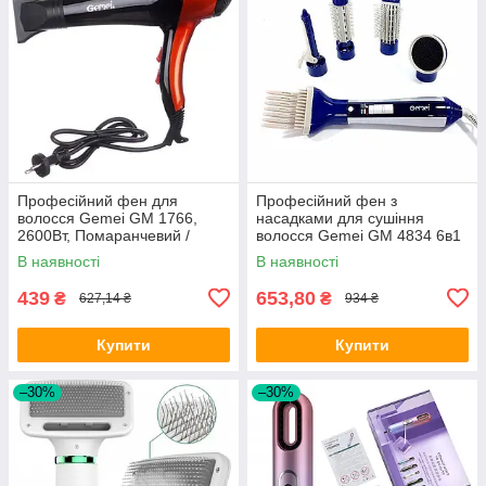
Професійний фен для
Професійний фен з
волосся Gemei GM 1766,
насадками для сушіння
2600Вт, Помаранчевий /
волосся Gemei GM 4834 6в1
Маленький фен для сушіння
/ Фен-стайлер
В наявності
В наявності
волосся
439
653,80
₴
₴
627,14 ₴
934 ₴
Купити
Купити
–30%
–30%