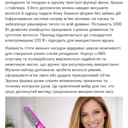
укладання та поєднує в одному пристрої функції фена, браша
і стайлера. З його допомогою можна швидко висушити
волосся й одразу надати йому бажаної форми без зайвих дій.
Інфрачервона система нагріву м’яко впливає на пасма та
забезпечує рівномірне тепло по всій довжині. Потужність 1000
Вт дозволяє комфортно працювати з різною довжиною та
густотою волосся. Прилад підключається до стандартної
електромережі 220 В і підходить для використання вдома.
Наявність п’яти змінних насадок відкриває широкі можливості
для створення різних стилів укладання. Корпус з ABS
пластику та полікарбонату вирізняється надійністю та
невеликою вагою, що зручно при регулярному використанні.
Мультистайлер допомагає зробити волосся рівним,
сформувати м’які хвилі або додати прикореневий об’єм.
Зручна форма ручки сприяє впевненому триманню та
точному контролю рухів. Це практичний вибір для тих, хто
цінує доглянутий вигляд і раціональне використання часу.