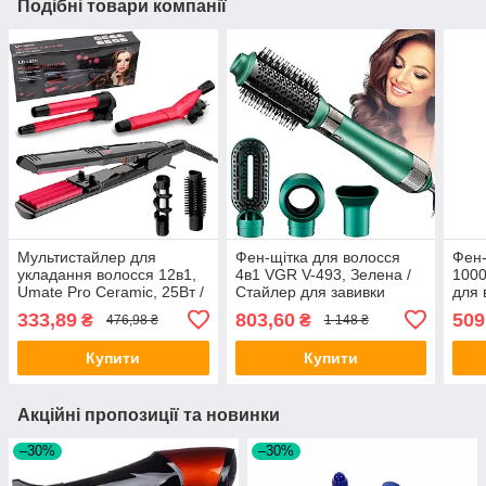
Подібні товари компанії
Мультистайлер для
Фен-щітка для волосся
Фен-
укладання волосся 12в1,
4в1 VGR V-493, Зелена /
1000
Umate Pro Ceramic, 25Вт /
Стайлер для завивки
для 
Плойка для завивки /
волосся / Фен для
для 
333,89
803,60
509
₴
₴
476,98 ₴
1 148 ₴
Стайлер для волосся
укладання волосся /
Фен
Мультифен
Купити
Купити
Акційні пропозиції та новинки
–30%
–30%