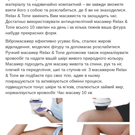
матеріалу та надзвичайно компактний – ви завжди зможете
взяти його з собою та розслабиться, де б ви не знаходилися.
Relax & Tone замінить Вам масажиста та заощадить час.
Достатньо використовувати антицелюлітний масажер Relax &
Tone всього 10 хвилин на день і за кілька тижнів ваша фігура
набуде прекрасних форм.
Вібромасажер ефективно усуває біль, спалює жирові
відкладення, моделює фігуру та допомагає розслабитися.
Ручний масажер Relax & Tone допоможе також нормалізувати
кровообіг та надати вашій шкірі живого природного кольору.
Масажер підходить для масажу живота та спини, рук та ніг,
плечей та передпліччя, шиї та ступнів ніг. З масажером Relax
& Tone ви подбаєте про своє тіло, адже в ньому
покращуються та активізуються обмінні процеси,
підвищується тонус шкіри та м'язів, спалюється зайвий жир,
нормалізується кровообіг. Час масажу 10 хв.