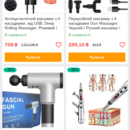
Антицелюлітний масажер з 4
Перкусійний масажер з 4
насадками, від USB, Deep
насадками Gun Massager,
Rolling Massager, Рожевий /
Чорний / Ручний масажер /
Ручний масажер для всього
Масажер для тіла
В наявності
В наявності
тіла
709
289,10
₴
₴
1 012,86 ₴
413 ₴
Купити
Купити
–30%
–30%