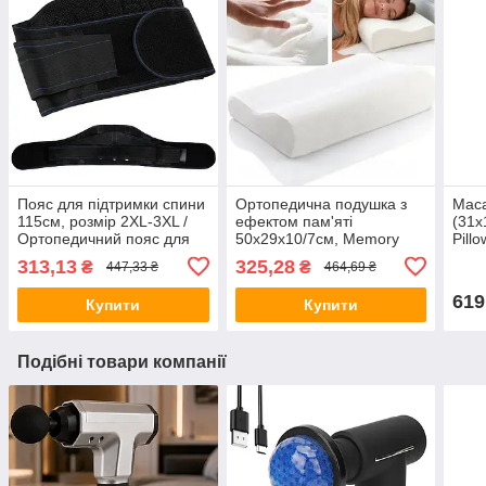
Пояс для підтримки спини
Ортопедична подушка з
Мас
115см, розмір 2XL-3XL /
ефектом пам'яті
(31х
Ортопедичний пояс для
50x29x10/7см, Memory
Pill
корекції осанки / Пояс для
Foam Pillow / Подушка
маса
313,13
325,28
₴
₴
447,33 ₴
464,69 ₴
попереку
ортопедична для сну
маш
619
Купити
Купити
Подібні товари компанії