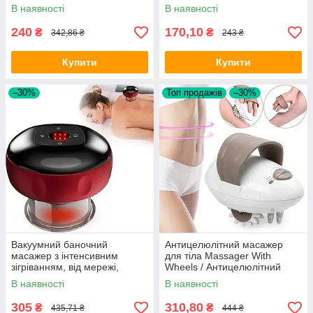
портативний масажер
набір для вмивання
В наявності
В наявності
240
170,10
₴
₴
342,86 ₴
243 ₴
Купити
Купити
–30%
Топ продажів
–30%
Вакуумний баночний
Антицелюлітний масажер
масажер з інтенсивним
для тіла Massager With
зігріванням, від мережі,
Wheels / Антицелюлітний
Червоний / Антицелюлітний
роликовий масажер /
В наявності
В наявності
масажер
Масажер для обличчя
305
310,80
₴
₴
435,71 ₴
444 ₴