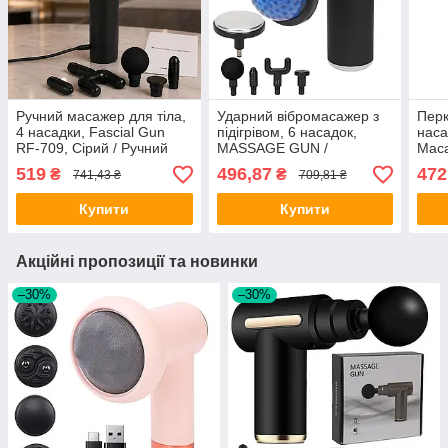
Ручний масажер для тіла,
Ударний вібромасажер з
Перк
4 насадки, Fascial Gun
підігрівом, 6 насадок,
наса
RF‑709, Сірий / Ручний
MASSAGE GUN /
Маса
мʼязовий масажер /
Портативний ручний
Ручн
519
496,87
472
₴
₴
741,43 ₴
709,81 ₴
Ударний масажер /
масажер для тіла
Вібромасажер
Купити
Купити
Акційні пропозиції та новинки
–30%
–30%