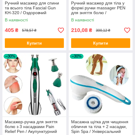
Ручний масажер для спини
Ручний масажер для тіла у
та всього тіла Fascial Gun
формі ручки massager PEN
KH-320 / Оздоровчий
для зняття болю /
массажер
Акупунктурна масажна ручка
В наявності
В наявності
405
210,08
₴
₴
578,57 ₴
300,12 ₴
Купити
Купити
–30%
–30%
Масажер-ручка для зняття
Масажна щітка для чищення
болю з 3 насадками Pain
обличчя та тіла + 2 насадки,
Relief Pen / Акупунктурний
Spin Spa / Універсальний