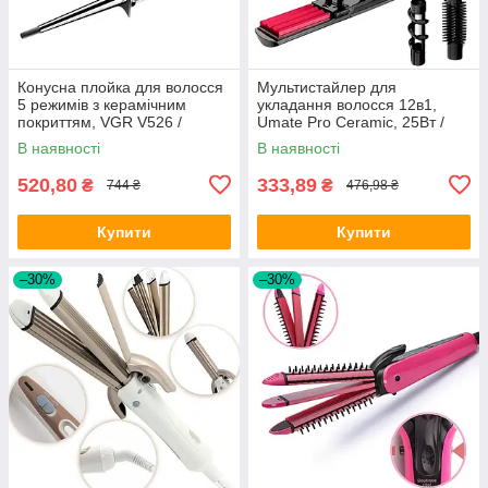
Конусна плойка для волосся
Мультистайлер для
5 режимів з керамічним
укладання волосся 12в1,
покриттям, VGR V526 /
Umate Pro Ceramic, 25Вт /
Конусоподібна плойка для
Плойка для завивки /
В наявності
В наявності
локонів
Стайлер для волосся
520,80
333,89
₴
₴
744 ₴
476,98 ₴
Купити
Купити
–30%
–30%