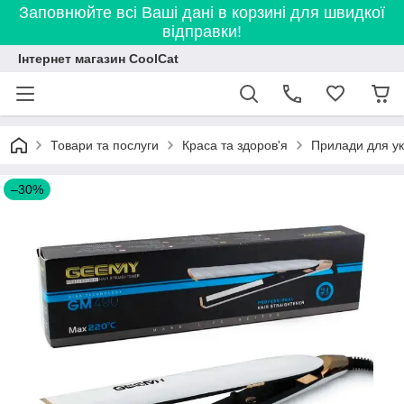
Заповнюйте всі Ваші дані в корзині для швидкої
відправки!
Інтернет магазин CoolCat
Товари та послуги
Краса та здоров'я
Прилади для ук
–30%