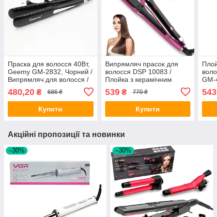
Праска для волосся 40Вт,
Випрямляч прасок для
Плой
Geemy GM-2832, Чорний /
волосся DSP 10083 /
воло
Випрямляч для волосся /
Плойка з керамічним
GM-4
Плойка для волосся /
покриттям / Професійний
для 
480,20
539
543
₴
₴
686 ₴
770 ₴
Плойка-випрямляч
стайлер
стай
Купити
Купити
Акційні пропозиції та новинки
–30%
–30%