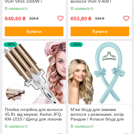
VGR V416 1000W /
волосся VGR V-408 /
Повітряний Фен-Стайлер для
Багатофункціональний фен-
В наявності
В наявності
волосся
стайлер з насадками
649,60
653,80
₴
₴
928 ₴
934 ₴
Купити
Купити
–30%
–30%
Плойка потрійна для волосся
М'які бігуді для завивки
45 Вт, від мережі, Kemei JFQ-
волосся з резинками, колір
KM-1010 / Щипці для локонів
Рандом / Атласні бігуді для
/ Прилад для укладання
холодної завивки волосся
В наявності
В наявності
волосся