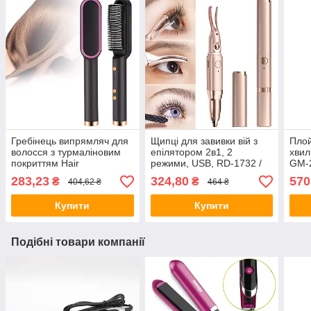
Гребінець випрямляч для
Щипці для завивки вій з
Плой
волосся з турмаліновим
епілятором 2в1, 2
хвил
покриттям Hair
режими, USB, RD-1732 /
GM-2
Straightener HQT-909B /
Плойка для вій / Епілятор
хвил
283,23
324,80
570
₴
₴
404,62 ₴
464 ₴
Щітка випрямляч
для брів
воло
Купити
Купити
Подібні товари компанії