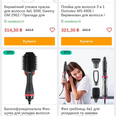
Керамічний утюжок праска
Плойка для волосся 3 в 1
для волосся 4в1 30W, Geemy
Domotec MS 4906 /
GM 2962 / Прилади для
Вирівнювач для волосся /
укладання волосся / Плойка
Стайлер для волосся
В наявності
В наявності
гофре / Щипці
314,30
321,30
₴
₴
449 ₴
459 ₴
Купити
Купити
–30%
–30%
Багатофункціональна Фен-
Фен гребінець 4в1 для
щітка для укладки волосся
укладання та завивки