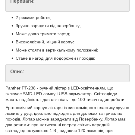
Переваги:
2 режими роботи;
Зручно зарядити від павербанку;
Може довго тримати заряд;
Високоякісний, міцний корпус;
Може стояти в вертикальному положенні;
Стане в нагоді для подорожей і походів;
Опис:
Panther PT-238 - ручний ліхтар з LED-освітленням, що
включає SMD-LED лампу і USB-акумулятор. Світлодіоди
мають надійність і довговічність - до 100 тисяч годин роботи.
Ергономічний корпус ліхтаря із високоміцного пластику зручно
лежить у руці, ідеально підходить для далеких та тривалих
походів. Ліхтар можна заряджати від Повербанку. Ліхтар має
два режими: при натисканні вперед світить передній
світлодіод потужністю 1 Вт, видаючи 120 люменів, при