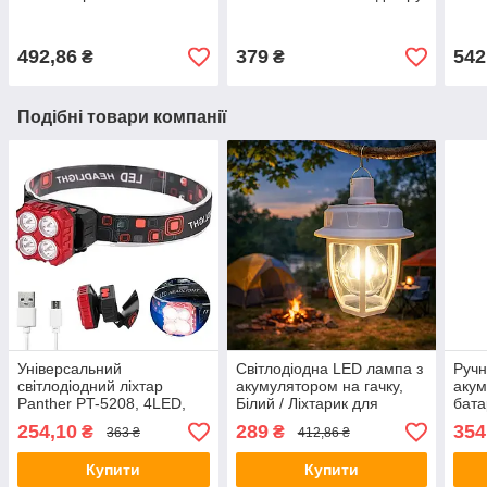
ліхтар / Акумуляторний
/ Туристичний газовий
5000
світильник для кемпінгу
пальник
год 
ліхт
492,86
379
542
₴
₴
Подібні товари компанії
Універсальний
Світлодіодна LED лампа з
Ручн
світлодіодний ліхтар
акумулятором на гачку,
акум
Panther PT-5208, 4LED,
Білий / Ліхтарик для
бата
600 мАч, USB, Червоний /
кемпінгу / Ліхтар для
TG L
254,10
289
354
₴
₴
363 ₴
412,86 ₴
Акумуляторний ліхтарик
намету / Ліхтар із
світ
на голову
сонячною панеллю
на а
Купити
Купити