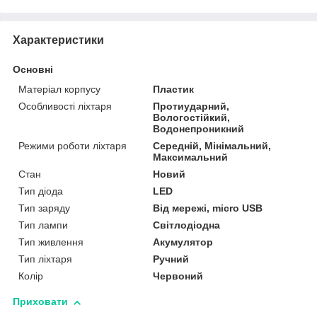
Характеристики
Основні
Матеріал корпусу
Пластик
Особливості ліхтаря
Протиударний,
Вологостійкий,
Водонепроникний
Режими роботи ліхтаря
Середній, Мінімальний,
Максимальний
Стан
Новий
Тип діода
LED
Тип заряду
Від мережі, micro USB
Тип лампи
Світлодіодна
Тип живлення
Акумулятор
Тип ліхтаря
Ручний
Колір
Червоний
Приховати