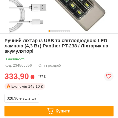
Ручний ліхтар із USB та світлодіодною LED
лампою (4,3 Вт) Panther PT-238 / Ліхтарик на
акумуляторі
В наявності
Код: 234565356
Опт і роздріб
333,90
₴
477 ₴
Економія
143.10 ₴
328,90 ₴
від 2 шт.
Купити