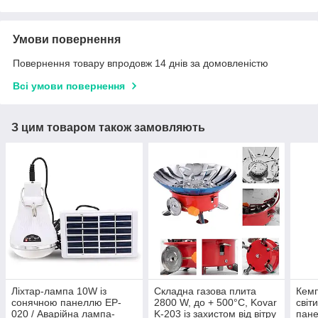
Умови повернення
Повернення товару впродовж 14 днів за домовленістю
Всі умови повернення
З цим товаром також замовляють
Ліхтар-лампа 10W із
Складна газова плита
Кемп
сонячною панеллю EP-
2800 W, до + 500°С, Kovar
світ
020 / Аварійна лампа-
K-203 із захистом від вітру
пане