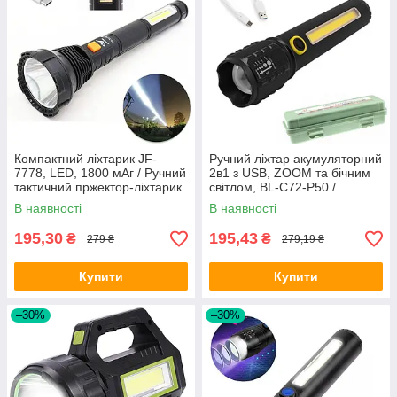
Компактний ліхтарик JF-
Ручний ліхтар акумуляторний
7778, LED, 1800 мАг / Ручний
2в1 з USB, ZOOM та бічним
тактичний пржектор-ліхтарик
світлом, BL-C72-P50 /
Світлодіодний ліхтар
В наявності
В наявності
195,30
195,43
₴
₴
279 ₴
279,19 ₴
Купити
Купити
–30%
–30%