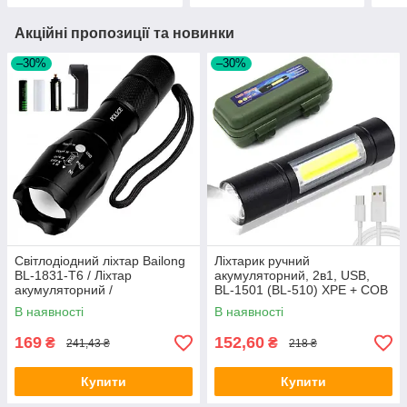
Акційні пропозиції та новинки
–30%
–30%
Світлодіодний ліхтар Bailong
Ліхтарик ручний
BL-1831-T6 / Ліхтар
акумуляторний, 2в1, USB,
акумуляторний /
BL-1501 (ВL-510) XPE + COB
Акумуляторний ліхтарик
/ Кишеньковий ліхтар з
В наявності
В наявності
боковою лампою та кейсом
169
152,60
₴
₴
241,43 ₴
218 ₴
Купити
Купити