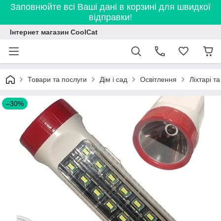
Заповнюйте всі Ваші дані в корзині для швидкої
відправки!
Інтернет магазин CoolCat
Товари та послуги
Дім і сад
Освітлення
Ліхтарі т
–30%