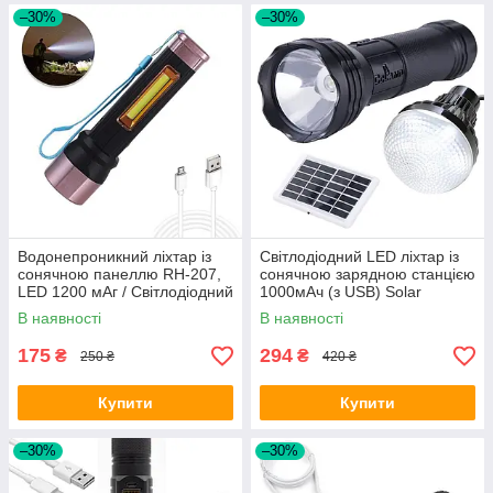
–30%
–30%
Водонепроникний ліхтар із
Світлодіодний LED ліхтар із
сонячною панеллю RH-207,
сонячною зарядною станцією
LED 1200 мАг / Світлодіодний
1000мАч (з USB) Solar
ручний акумуляторний ліхтар
Camping Kit CL-038 / Ручний
В наявності
В наявності
ліхтар
175
294
₴
₴
250 ₴
420 ₴
Купити
Купити
–30%
–30%