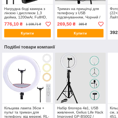
Нагрудна боді камера з
Тримач на прищіпці для
Фото
лінзою і дисплеєм 1,3
телефону з USB
(22×
дюйма, 1200мАг, FullHD,
підсвічуванням, Чорний /
Лайт
L9 / Міні відеокамера на
Підставка на гнучкій ніжці /
лайт
776,10
269,50
₴
₴
1 108,71 ₴
385 ₴
груди
Кільцева лампа / Набір
блогера
392
Купити
Купити
Подібні товари компанії
Кільцева лампа 36см +
Набір блогера 4в1, USB
Кіль
пульт та тримач для
живлення, Gelius Life Hack
см, 
телефону, від мережі, RL-
Improved GP-BS002 /
451,