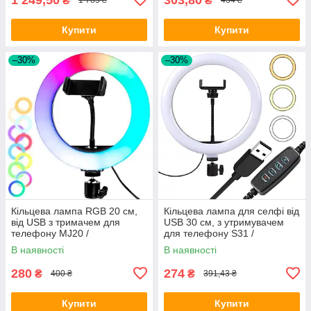
₴
₴
1 785 ₴
434 ₴
Купити
Купити
–30%
–30%
Кільцева лампа RGB 20 см,
Кільцева лампа для селфі від
від USB з тримачем для
USB 30 cм, з утримувачем
телефону MJ20 /
для телефону S31 /
Світлодіодна лампа для
Світлодіодне кільце для
В наявності
В наявності
блогерів
блогерів
280
274
₴
₴
400 ₴
391,43 ₴
Купити
Купити