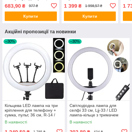
14 / Світлодіодна LED
Кільцева лампа з
блог
683,90
1 399
1 7
₴
₴
977 ₴
1 998,57 ₴
лампа для селфі
тримачем телефону та
для 
штативом
Світ
Купити
Купити
Акційні пропозиції та новинки
–30%
–30%
Кільцева LED лампа на три
Світлодіодна лампа для
кріплення для телефону +
селфі 33 см, Ljj-33 / LED
сумка, пульт, 36 см, R-14 /
лампа-кільце з тримачем
Студійна лампа
В наявності
В наявності
1 249,50
303,80