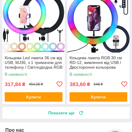
Кільцева Led лампа 36 см від
Кільцева лампа RGB 30 см
USB, MJ36, з 1 тримачом для
RD-12, живлення від USB /
телефону / Світлодіодна RGB
Двостороння кольорова
лампа для селфі
лампа LED з тримачем для
В наявності
В наявності
телефону
317,84
383,60
₴
₴
454,06 ₴
548 ₴
Купити
Купити
Показати ще
Про нас