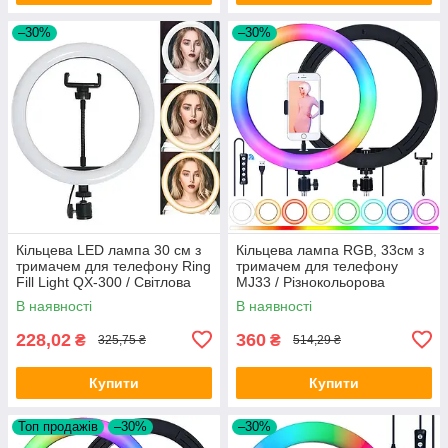
–30%
–30%
Кільцева LED лампа 30 см з
Кільцева лампа RGB, 33см з
тримачем для телефону Ring
тримачем для телефону
Fill Light QX-300 / Світлова
MJ33 / Різнокольорова
лампа для зйомок
світлодіодна лампа кільце
В наявності
В наявності
228,02
360
₴
₴
325,75 ₴
514,29 ₴
Купити
Купити
Топ продажів
–30%
–30%