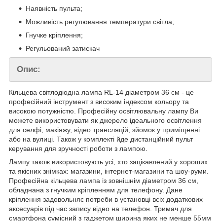
Наявність пульта;
Можливість регулювання температури світла;
Гнучке кріплення;
Регульований затискач
Опис:
Кільцева світлодіодна лампа RL-14 діаметром 36 см - це
професійний інструмент з високим індексом кольору та
високою потужністю. Професійну освітлювальну лампу Ви
можете використовувати як джерело ідеального освітлення
для селфі, макіяжу, відео трансляцій, зйомок у приміщенні
або на вулиці. Також у комплекті йде дистанційний пульт
керування для зручності роботи з лампою.
Лампу також використовують усі, хто зацікавлений у хороших
та якісних знімках: магазини, інтернет-магазини та шоу-руми.
Професійна кільцева лампа із зовнішнім діаметром 36 см,
обладнана з гнучким кріпленням для телефону. Дане
кріплення задовольняє потреби в установці всіх додаткових
аксесуарів під час запису відео на телефон. Тримач для
смартфона сумісний з гаджетом ширина яких не менше 55мм