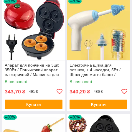
–30%
–30%
Апарат для пончиків на 3шт,
Електрична щітка для
350Вт / Пончиковий апарат
пляшок, + 4 насадки, 5Вт /
електричний / Машинка для
Щітка для миття банок /
пончиків для дому
Акумуляторна щітка для
В наявності
В наявності
пляшок
343,70
340,20
₴
₴
491 ₴
486 ₴
Купити
Купити
–30%
–30%