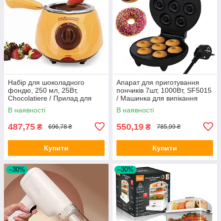
Набір для шоколадного
Апарат для приготування
фондю, 250 мл, 25Вт,
пончиків 7шт, 1000Вт, SF5015
Chocolatiere / Прилад для
/ Машинка для випікання
приготування фондю /
пончиків / Донат мейкер
В наявності
В наявності
Фондюшниця
487,75
550,19
₴
₴
696,78 ₴
785,99 ₴
Купити
Купити
–30%
–30%