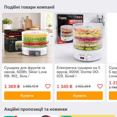
Подібні товари компанії
Сушарка для фруктів та
Електрична сушарка на 5
Сушк
овочів, 600Вт, Silver Love
ярусів, 800W, Domte DO-
5 яр
RB- 901, Біла /
029, Білий /
Love
Електросушарка для
Електросушарка для
Елек
1 2
фруктів / Електрична
фруктів та овочів /
фрук
1 369
1 345
₴
₴
1 955,72 ₴
1 921,43 ₴
1 740
сушка для овочів
Електрична сушка для
м'яса
Купити
Купити
Акційні пропозиції та новинки