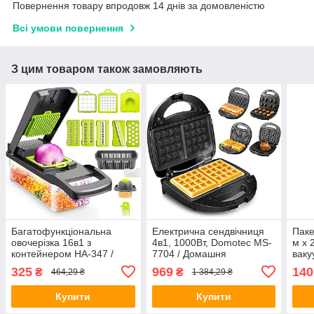
Повернення товару впродовж 14 днів за домовленістю
Всі умови повернення
З цим товаром також замовляють
Багатофункціональна
Електрична cендвічниця
Паке
овочерізка 16в1 з
4в1, 1000Вт, Domotec MS-
м х 
контейнером HA-347 /
7704 / Домашня
ваку
Ручна овочерізка-
бутербродниця гриль /
Паке
325
969
140
₴
₴
464,29 ₴
1 384,29 ₴
подрібнювач / Слайсер
Вафельниця горішниця
прод
для овочів
Купити
Купити