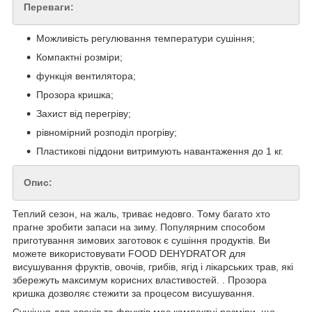
Переваги:
Можливість регулювання температури сушіння;
Компактні розміри;
функція вентилятора;
Прозора кришка;
Захист від перегріву;
рівномірний розподіл прогріву;
Пластикові піддони витримують навантаження до 1 кг.
Опис:
Теплий сезон, на жаль, триває недовго. Тому багато хто
прагне зробити запаси на зиму. Популярним способом
приготування зимових заготовок є сушіння продуктів. Ви
можете використовувати FOOD DEHYDRATOR для
висушування фруктів, овочів, грибів, ягід і лікарських трав, які
збережуть максимум корисних властивостей. . Прозора
кришка дозволяє стежити за процесом висушування.
Сушіння для овочів та фруктів має компактні розміри, що