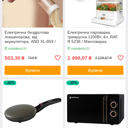
Електрична бездротова
Електрична пароварка
локшинорізка, від
триярусна 1200Вт, 4л, RAF
акумулятора, AND XL-859 /
R.5238 / Мантоварка
Апарат для виробництва
електрична /
В наявності
В наявності
локшини
Електропароварка
503,30
1 490,07
₴
₴
719 ₴
2 128,67 ₴
Купити
Купити
–30%
–30%