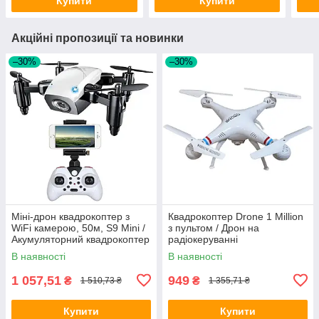
Купити
Купити
Акційні пропозиції та новинки
–30%
–30%
Міні-дрон квадрокоптер з
Квадрокоптер Drone 1 Million
WiFi камерою, 50м, S9 Mini /
з пультом / Дрон на
Акумуляторний квадрокоптер
радіокеруванні
/ Ударостійкий складаний
В наявності
В наявності
дрон
1 057,51
949
₴
₴
1 510,73 ₴
1 355,71 ₴
Купити
Купити