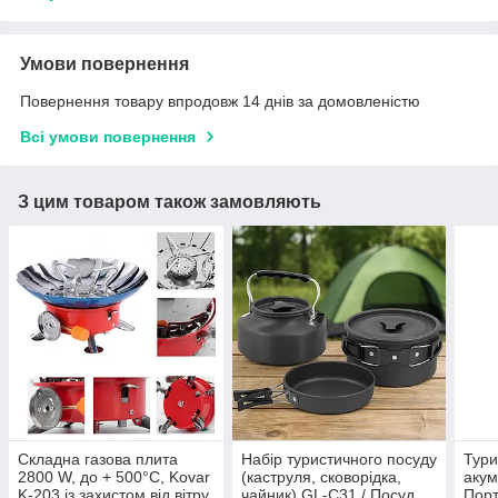
Умови повернення
Повернення товару впродовж 14 днів за домовленістю
Всі умови повернення
З цим товаром також замовляють
Складна газова плита
Набір туристичного посуду
Тури
2800 W, до + 500°С, Kovar
(каструля, сковорідка,
акум
K-203 із захистом від вітру
чайник) GL-C31 / Посуд
Порт