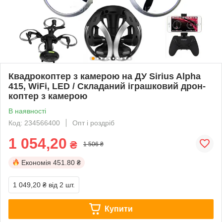
Квадрокоптер з камерою на ДУ Sirius Alpha
415, WiFi, LED / Складаний іграшковий дрон-
коптер з камерою
В наявності
Код: 234566400
Опт і роздріб
1 054,20
₴
1 506 ₴
Економія
451.80 ₴
1 049,20 ₴
від 2 шт.
Купити