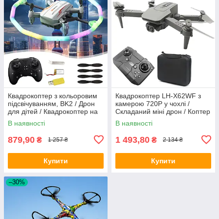
Квадрокоптер з кольоровим
Квадрокоптер LH-X62WF з
підсвічуванням, BK2 / Дрон
камерою 720P у чохлі /
для дітей / Квадрокоптер на
Складаний міні дрон / Коптер
пульті керування / Коптер для
з пультом
В наявності
В наявності
дітей
879,90
1 493,80
₴
₴
1 257 ₴
2 134 ₴
Купити
Купити
–30%