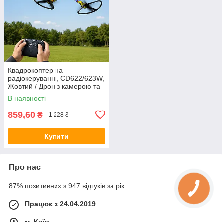
Квадрокоптер на
радіокеруванні, CD622/623W,
Жовтий / Дрон з камерою та
підсвіткою / Квадрокоптер на
В наявності
пульті керування
859,60
₴
1 228 ₴
Купити
Про нас
87% позитивних з 947 відгуків за рік
Працює з 24.04.2019
м. Київ