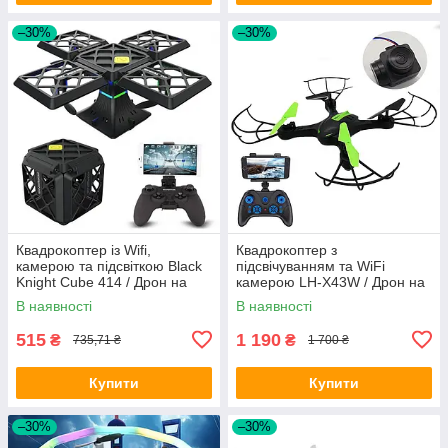
–30%
–30%
Квадрокоптер із Wifi,
Квадрокоптер з
камерою та підсвіткою Black
підсвічуванням та WiFi
Knight Cube 414 / Дрон на
камерою LH-X43W / Дрон на
радіокеруванні
радіокеруванні
В наявності
В наявності
515
1 190
₴
₴
735,71 ₴
1 700 ₴
Купити
Купити
–30%
–30%