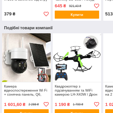
/ Туристичний газовий
для кемпінгу / Похідний
душ 
645
₴
921,43 ₴
пальник
набір посуду
379
513
₴
Купити
Подібні товари компанії
Камера
Квадрокоптер з
Кам
відеоспостереження Wi Fi
підсвічуванням та WiFi
віде
+ сонячна панель, Q6,
камерою LH-X43W / Дрон
на 2
Біла / Вулична вайфай
на радіокеруванні
1092
камера / Поворотна
каме
1 601,60
1 190
1 0
₴
₴
2 288 ₴
1 700 ₴
камера з передачею на
теле
телефон
кам