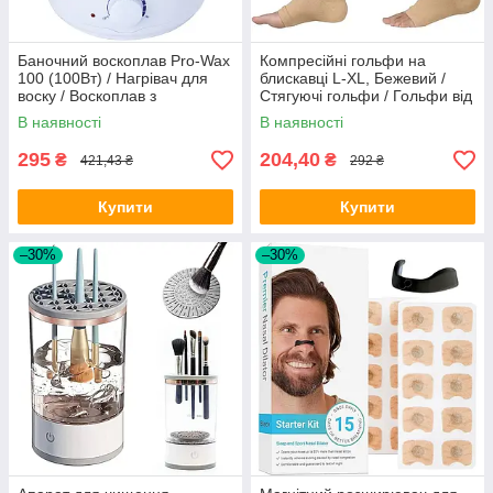
Баночний воскоплав Pro-Wax
Компресійні гольфи на
100 (100Вт) / Нагрівач для
блискавці L-XL, Бежевий /
воску / Воскоплав з
Стягуючі гольфи / Гольфи від
терморегулятором для
варикозу
В наявності
В наявності
депіляції
295
204,40
₴
₴
421,43 ₴
292 ₴
Купити
Купити
–30%
–30%