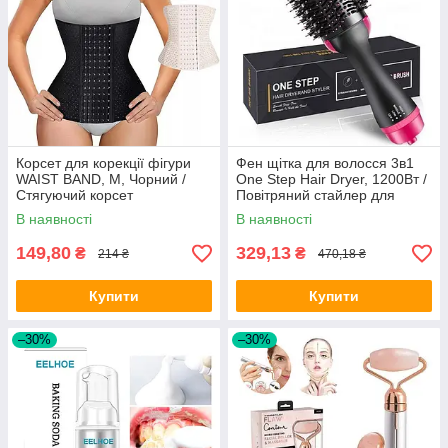
Корсет для корекції фігури
Фен щітка для волосся 3в1
WAIST BAND, M, Чорний /
One Step Hair Dryer, 1200Вт /
Стягуючий корсет
Повітряний стайлер для
укладання та сушіння
В наявності
В наявності
волосся / Фен-гребінець
149,80
329,13
₴
₴
214 ₴
470,18 ₴
Купити
Купити
–30%
–30%