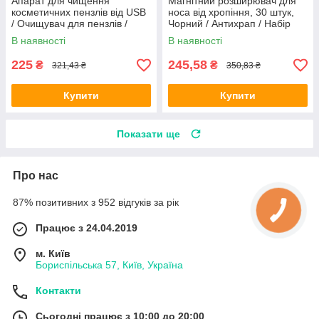
Апарат для чищення
Магнітний розширювач для
косметичних пензлів від USB
носа від хропіння, 30 штук,
/ Очищувач для пензлів /
Чорний / Антихрап / Набір
Чистилка для пензлів
магнітних розширювачів для
В наявності
В наявності
носа
225
245,58
₴
₴
321,43 ₴
350,83 ₴
Купити
Купити
Показати ще
Про нас
87% позитивних з 952 відгуків за рік
Працює з 24.04.2019
м. Київ
Бориспільська 57, Київ, Україна
Контакти
Сьогодні працює з 10:00 до 20:00