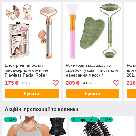
Електричний ролик-
Роликовий масажер та
Роли
масажер для обличчя
скребок гуаша + кисть для
для 
Flawless Facial Roller
нанесення масок /
201,
Нефритовий масажер для
анти
175
289
218
₴
₴
250 ₴
412,86 ₴
обличчя
Ліфт
Купити
Купити
Акційні пропозиції та новинки
–30%
Топ продажів
–30%