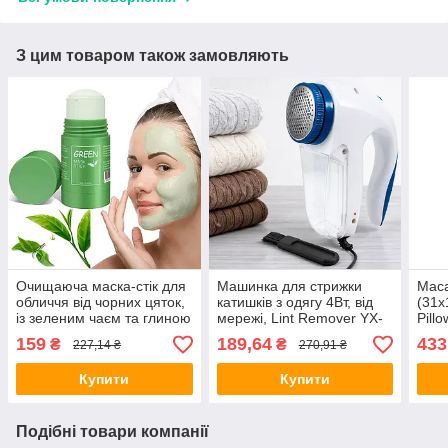
З цим товаром також замовляють
Очищаюча маска-стік для
Машинка для стрижки
Мас
обличчя від чорних цяток,
катишків з одягу 4Вт, від
(31х
із зеленим чаєм та глиною
мережі, Lint Remover YX-
Pill
/ Тверда маска для
5880 / Електрична
маса
159
189,64
433
₴
₴
227,14 ₴
270,91 ₴
чищення шкіри
машинка від катишків
маш
Купити
Купити
Подібні товари компанії