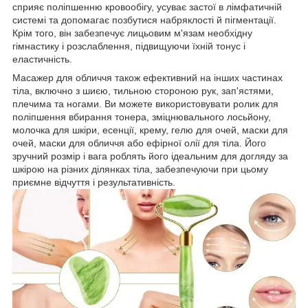
сприяє поліпшенню кровообігу, усуває застої в лімфатичній
системі та допомагає позбутися набряклості й пігментації.
Крім того, він забезпечує лицьовим м'язам необхідну
гімнастику і розслаблення, підвищуючи їхній тонус і
еластичність.
Масажер для обличчя також ефективний на інших частинах
тіла, включно з шиєю, тильною стороною рук, зап'ястями,
плечима та ногами. Ви можете використовувати ролик для
поліпшення вбирання тонера, зміцнювального лосьйону,
молочка для шкіри, есенції, крему, гелю для очей, маски для
очей, маски для обличчя або ефірної олії для тіла. Його
зручний розмір і вага роблять його ідеальним для догляду за
шкірою на різних ділянках тіла, забезпечуючи при цьому
приємне відчуття і результативність.