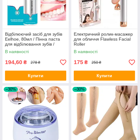
Відбілюючий засіб для зубів
Електричний ролик-масажер
Eelhoe, 80мл / Пінна паста
для обличчя Flawless Facial
для відбілювання зубів /
Roller
Паста для знезаражування
В наявності
В наявності
194,60
175
₴
₴
278 ₴
250 ₴
Купити
Купити
–30%
–30%