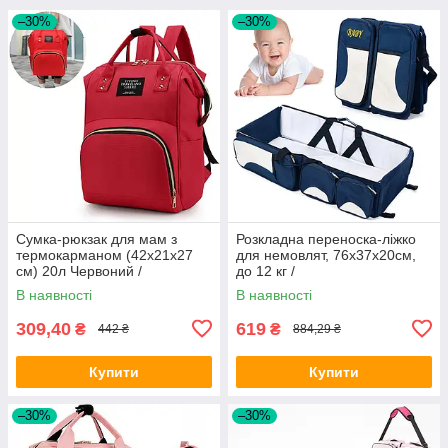
–30%
–30%
Сумка-рюкзак для мам з
Розкладна переноска-ліжко
термокарманом (42х21х27
для немовлят, 76х37х20см,
см) 20л Червоний /
до 12 кг /
Багатофункціональна сумка-
Багатофункціональна сумка-
В наявності
В наявності
органайзер для мам
ліжко для дітей
309,40
619
₴
₴
442 ₴
884,29 ₴
Купити
Купити
–30%
–30%