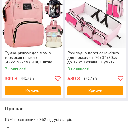
Сумка-рюкзак для мам з
Розкладна переноска-ліжко
термокишенькою
для немовлят, 76х37х20см,
(42х21х27см) 20л, Світло
до 12 кг, Рожева / Сумка-
рожевий /
ліжко для дітей
В наявності
В наявності
Багатофункціональна сумка-
органайзер для мам
309
589
₴
₴
441,43 ₴
841,43 ₴
Купити
Купити
Про нас
87% позитивних з 952 відгуків за рік