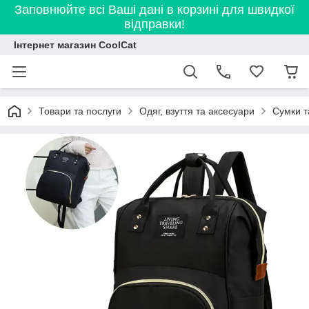
Заповнюйте всі Ваші дані в корзині для швидкої
відправки!
Інтернет магазин CoolCat
Товари та послуги
Одяг, взуття та аксесуари
Сумки т