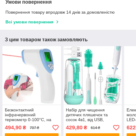
Умови повернення
Повернення товару впродовж 14 днів за домовленістю
Всі умови повернення
З цим товаром також замовляють
Безконтактний
Набір для чищення
Елек
інфрачервоний
дитячих пляшечок та
моло
термометр 0-100°C, на
сосок 4в1, від USB,
LED-
батарейках, DT-8806C /
Зелений / Набір
USB,
494,90
429,80
622
₴
₴
707 ₴
614 ₴
Електронний градусник
силіконових йоржиків для
Безд
для тіла
дитячих пляшечок
для 