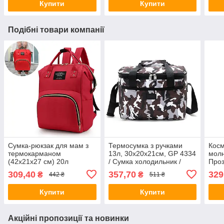
Купити
Купити
Подібні товари компанії
Сумка-рюкзак для мам з
Термосумка з ручками
Косм
термокарманом
13л, 30х20х21см, GP 4334
молн
(42х21х27 см) 20л
/ Сумка холодильник /
Проз
Червоний /
Термосумка для їжі та
косм
309,40
357,70
329
₴
₴
442 ₴
511 ₴
Багатофункціональна
напоїв
Вод
сумка-органайзер для
орга
Купити
Купити
мам
Акційні пропозиції та новинки