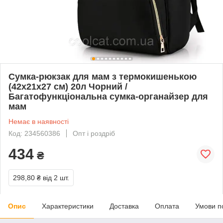
Сумка-рюкзак для мам з термокишенькою
(42х21х27 см) 20л Чорний /
Багатофункціональна сумка-органайзер для
мам
Немає в наявності
Код: 234560386
Опт і роздріб
434
₴
298,80 ₴
від 2 шт.
Опис
Характеристики
Доставка
Оплата
Умови п