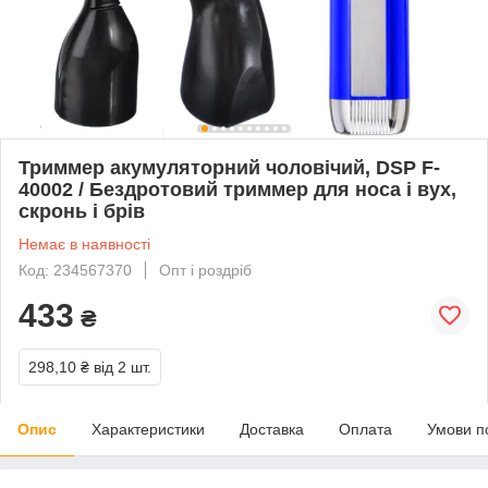
Триммер акумуляторний чоловічий, DSP F-
40002 / Бездротовий триммер для носа і вух,
скронь і брів
Немає в наявності
Код: 234567370
Опт і роздріб
433
₴
298,10 ₴
від 2 шт.
Опис
Характеристики
Доставка
Оплата
Умови п