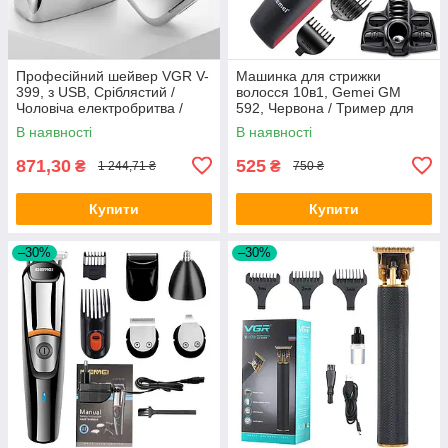
Професійний шейвер VGR V-
Машинка для стрижки
399, з USB, Сріблястий /
волосся 10в1, Gemei GM
Чоловіча електробритва /
592, Червона / Тример для
Портативна акумуляторна
стрижки вусів, бороди /
В наявності
В наявності
бритва
Електробритва
871,30
525
₴
₴
1 244,71 ₴
750 ₴
Купити
Купити
–30%
–30%