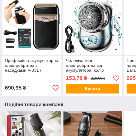
Професійна акумуляторна
Чоловіча міні
Про
електробритва з
електробритва від
набі
насадками V-331 /
акумулятора, колір
Бага
Дорожній шейвер /
Рандом / Акумуляторна
набі
153,78
295
₴
219,68 ₴
Триммер для вусів та
бритва / Дорожня
футл
бороди
електробритва
690,95
₴
Купити
Подібні товари компанії