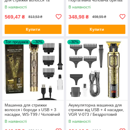
бороди / Акумуляторний
для обличчя, носа та вух
В наявності
В наявності
тример для носа
569,47
348,98
₴
₴
813,53 ₴
498,55 ₴
Купити
Купити
Топ продажів
–30%
–30%
Машинка для стрижки
Акумуляторна машинка для
волосся і бороди з USB + 3
стрижки від USB + 4 насадки,
насадки, WS-T99 / Чоловічий
VGR V-073 / Бездротовий
акумуляторний тример для
чоловічий тример для
В наявності
В наявності
стрижки
стрижки