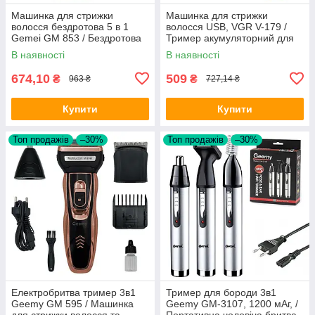
Машинка для стрижки
Машинка для стрижки
волосся бездротова 5 в 1
волосся USB, VGR V-179 /
Gemei GM 853 / Бездротова
Тример акумуляторний для
машинка для волосся
стрижки бороди
В наявності
В наявності
674,10
509
₴
₴
963 ₴
727,14 ₴
Купити
Купити
Топ продажів
–30%
Топ продажів
–30%
Електробритва тример 3в1
Тример для бороди 3в1
Geemy GM 595 / Машинка
Geemy GM-3107, 1200 мАг, /
для стрижки волосся та
Портативна чоловіча бритва