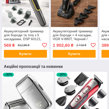
Акумуляторний триммер
Акумуляторний триммер
Аку
для бороди та тіла з 5
для бороди + 4 насадки,
для 
насадками, DSP 60121,
VGR V-880T, Чорний /
наса
Сірий / Універсальна
Бездротова машинка для
/ Бе
569
1 902,60
389
₴
₴
812,86 ₴
2 718 ₴
бездротова бритва /
стрижки волосся / Тример
для 
Електробритва
чоловічий
чоло
Купити
Купити
Акційні пропозиції та новинки
–30%
–30%