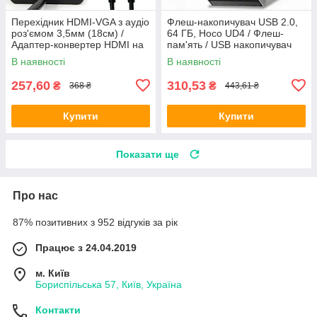
Перехідник HDMI-VGA з аудіо
Флеш-накопичувач USB 2.0,
роз'ємом 3,5мм (18см) /
64 ГБ, Hoco UD4 / Флеш-
Адаптер-конвертер HDMI на
пам'ять / USB накопичувач
VGA / Кабель HDMI VGA
для ноутбука / Флешка
В наявності
В наявності
металева
257,60
310,53
₴
₴
368 ₴
443,61 ₴
Купити
Купити
Показати ще
Про нас
87% позитивних з 952 відгуків за рік
Працює з 24.04.2019
м. Київ
Бориспільська 57, Київ, Україна
Контакти