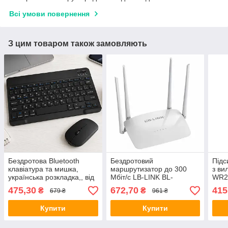
Всі умови повернення
З цим товаром також замовляють
Бездротова Bluetooth
Бездротовий
Підс
клавіатура та мишка,
маршрутизатор до 300
з ви
українська розкладка,, від
Мбіт/с LB-LINK BL-
WR29
USB, BT Combo /
WR450H / Wi-Fi роутер /
фай /
475,30
672,70
415
₴
₴
679 ₴
961 ₴
Безшумна мишка з
Вайфай роутер
Вай
клавіатурою
Купити
Купити