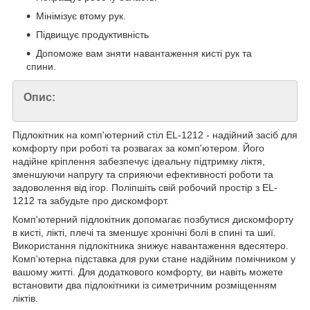
Мінімізує втому рук.
Підвищує продуктивність
Допоможе вам зняти навантаження кисті рук та
спини.
Опис:
Підлокітник на комп'ютерний стіл EL-1212 - надійний засіб для
комфорту при роботі та розвагах за комп'ютером. Його
надійне кріплення забезпечує ідеальну підтримку ліктя,
зменшуючи напругу та сприяючи ефективності роботи та
задоволення від ігор. Поліпшіть свій робочий простір з EL-
1212 та забудьте про дискомфорт.
Комп'ютерний підлокітник допомагає позбутися дискомфорту
в кисті, лікті, плечі та зменшує хронічні болі в спині та шиї.
Використання підлокітника знижує навантаження вдесятеро.
Комп'ютерна підставка для руки стане надійним помічником у
вашому житті. Для додаткового комфорту, ви навіть можете
встановити два підлокітники із симетричним розміщенням
ліктів.