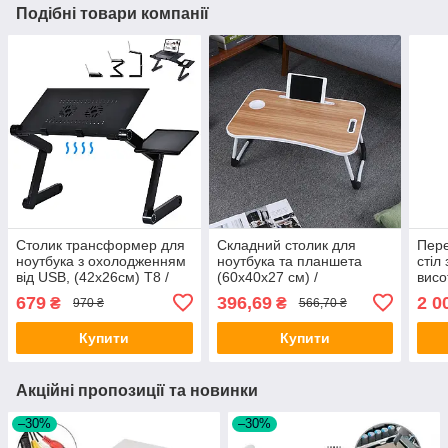
Подібні товари компанії
Столик трансформер для
Складний столик для
Пере
ноутбука з охолодженням
ноутбука та планшета
стіл
від USB, (42х26см) T8 /
(60х40х27 см) /
висо
Портативна підставка з
Багатофункціональний
Стол
679
396,69
2 0
₴
₴
970 ₴
566,70 ₴
вентилятором
столик-підставка з
Прис
підсклянником
ноут
Купити
Купити
Акційні пропозиції та новинки
–30%
–30%