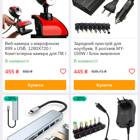
Веб-камера з мікрофоном
Зарядний пристрій для
899 з USB, 1280Х720 /
ноутбуків, 8 роз'ємів MY-
Комп'ютерна камера для ПК /
150W / Блок живлення
Вебка для комп'ютера та
адаптер для ноутбука
В наявності
В наявності
ноутбука
455
445
₴
₴
650 ₴
635,71 ₴
Купити
Купити
–30%
–30%