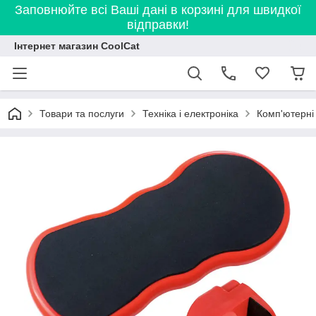
Заповнюйте всі Ваші дані в корзині для швидкої
відправки!
Інтернет магазин CoolCat
Товари та послуги
Техніка і електроніка
Комп'ютерні