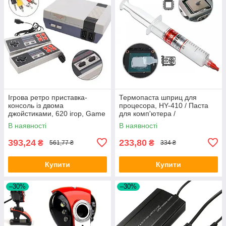
Ігрова ретро приставка-
Термопаста шприц для
консоль із двома
процесора, HY-410 / Паста
джойстиками, 620 ігор, Game
для комп'ютера /
Retro-620 / Дитяча консоль
Універсальна паста для
В наявності
В наявності
для ТБ
ноутбука
393,24
233,80
₴
₴
561,77 ₴
334 ₴
Купити
Купити
–30%
–30%