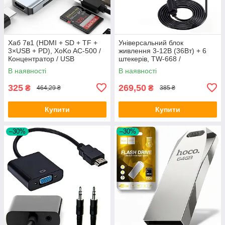
Хаб 7в1 (HDMI + SD + TF +
Універсальний блок
3×USB + PD), XoKo AC-500 /
живлення 3-12В (36Вт) + 6
Концентратор / USB
штекерів, TW-668 /
розгалужувач для ноутбука /
Мережевий зарядний
В наявності
В наявності
ЮСБ хаб
пристрій / Адаптер живлення
325
269,50
₴
₴
464,29 ₴
385 ₴
Купити
Купити
–30%
–30%