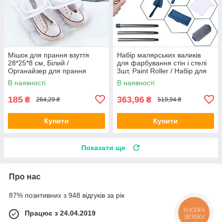
Мішок для прання взуття
Набір малярських валиків
28*25*8 см, Білий /
для фарбування стін і стелі
Органайзер для прання
3шт, Paint Roller / Набір для
взуття / Взуттєвий мішок у
фарбування / Валики для
В наявності
В наявності
пральну машину
фарбування
185
363,96
₴
₴
264,29 ₴
519,94 ₴
Купити
Купити
Показати ще
Про нас
87% позитивних з 948 відгуків за рік
Працює з 24.04.2019
КНОПКА
ЗВ'ЯЗКУ