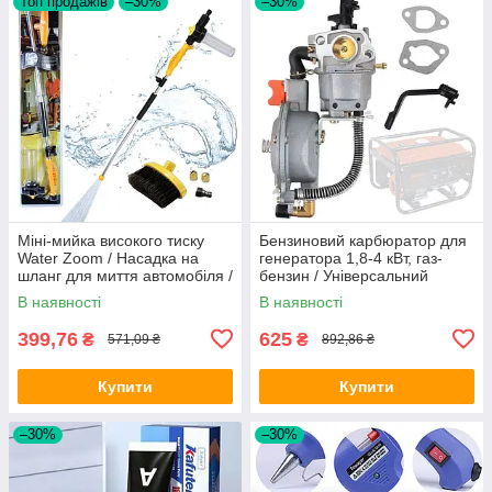
Топ продажів
–30%
–30%
Міні-мийка високого тиску
Бензиновий карбюратор для
Water Zoom / Насадка на
генератора 1,8-4 кВт, газ-
шланг для миття автомобіля /
бензин / Універсальний
Універсальна автомийка
карбюратор на генератор з
В наявності
В наявності
редуктором
399,76
625
₴
₴
571,09 ₴
892,86 ₴
Купити
Купити
–30%
–30%