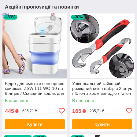
Акційні пропозиції та новинки
–30%
–30%
Відро для сміття з сенсорною
Універсальний гайковий
кришкою ZSW-L11 WO-10 на
розвідний ключ набір з 2 штук
8 літрів / Складний кошик для
/ Ключ з хром ванадію / Ключ
сміття
універсальний
В наявності
В наявності
445
165
₴
₴
635,71 ₴
235,71 ₴
Купити
Купити