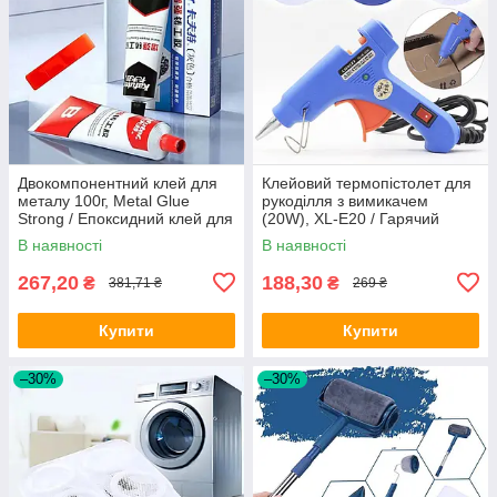
Двокомпонентний клей для
Клейовий термопістолет для
металу 100г, Metal Glue
рукоділля з вимикачем
Strong / Епоксидний клей для
(20W), XL-E20 / Гарячий
металевих поверхонь
пістолет для сухого клею
В наявності
В наявності
267,20
188,30
₴
₴
381,71 ₴
269 ₴
Купити
Купити
–30%
–30%