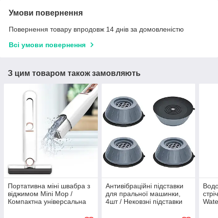
Умови повернення
Повернення товару впродовж 14 днів за домовленістю
Всі умови повернення
З цим товаром також замовляють
Портативна міні швабра з
Антивібраційні підставки
Водо
віджимом Mini Mop /
для пральної машинки,
стрі
Компактна універсальна
4шт / Нековзні підставки
Wate
швабра для прибирання
під меблі та техніку
Ізол
Борд