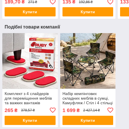
189,70
135
133
₴
₴
271 ₴
192,86 ₴
стик
Купити
Купити
Подібні товари компанії
Комплект з 4 слайдерів
Набір кемпінгових
для переміщення меблів
складних меблів в сумці,
та важких вантажів
Камуфляж / Стіл і 4 стільці
MOVING ASSIST / Набір
розкладні для пікніка /
265
1 699
₴
₴
378,57 ₴
2 427,14 ₴
для перестановки /
Столик і стільці для
Підставки ковзанки
риболовлі
Купити
Купити