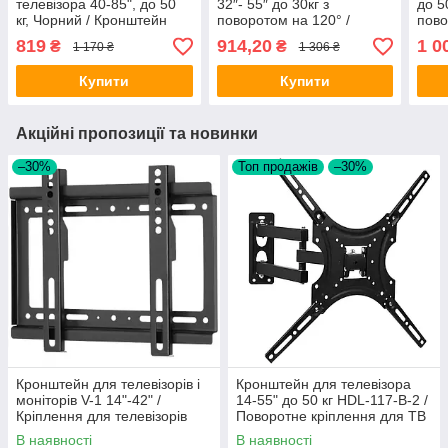
телевізора 40-85", до 50
32″- 55″ до 30кг з
до 50
кг, Чорний / Кронштейн
поворотом на 120° /
пово
поворотний для ТБ /
Настінне кріплення для
Кріп
819
914,20
1 0
₴
₴
1 170 ₴
1 306 ₴
Кріплення для телевізора
ТВ
пово
Купити
Купити
Акційні пропозиції та новинки
–30%
Топ продажів
–30%
Кронштейн для телевізорів і
Кронштейн для телевізора
моніторів V-1 14"-42" /
14-55" до 50 кг HDL-117-B-2 /
Кріплення для телевізорів
Поворотне кріплення для ТВ
В наявності
В наявності