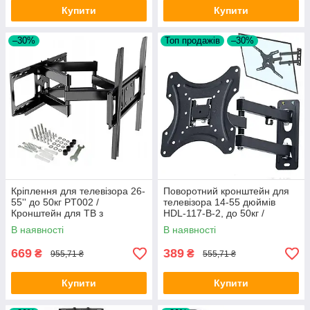
Купити
Купити
–30%
Топ продажів
–30%
Кріплення для телевізора 26-
Поворотний кронштейн для
55'' до 50кг PT002 /
телевізора 14-55 дюймів
Кронштейн для ТВ з
HDL-117-B-2, до 50кг /
поворотом / Настінний
Настінне кріплення для
В наявності
В наявності
тримач для ТВ
телевізора та монітора
669
389
₴
₴
955,71 ₴
555,71 ₴
Купити
Купити