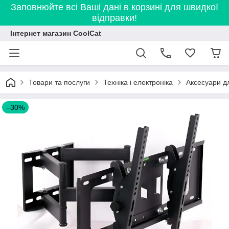
Заповнюйте всі Ваші дані в корзині для швидкої
відправки!
Інтернет магазин CoolCat
Товари та послуги
Техніка і електроніка
Аксесуари дл
–30%