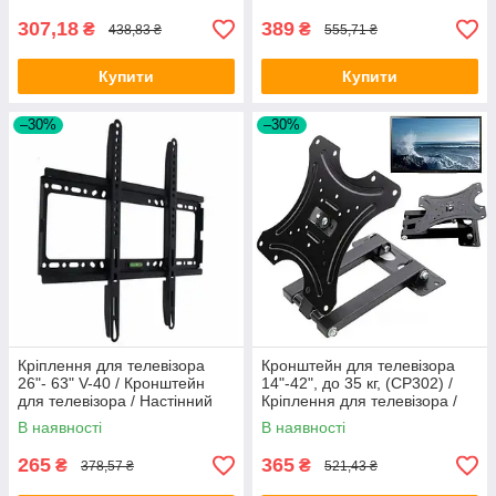
307,18
389
₴
₴
438,83 ₴
555,71 ₴
Купити
Купити
–30%
–30%
Кріплення для телевізора
Кронштейн для телевізора
26"- 63" V-40 / Кронштейн
14"-42", до 35 кг, (CP302) /
для телевізора / Настінний
Кріплення для телевізора /
кронштейн для ТВ
Кріплення для ТБ
В наявності
В наявності
265
365
₴
₴
378,57 ₴
521,43 ₴