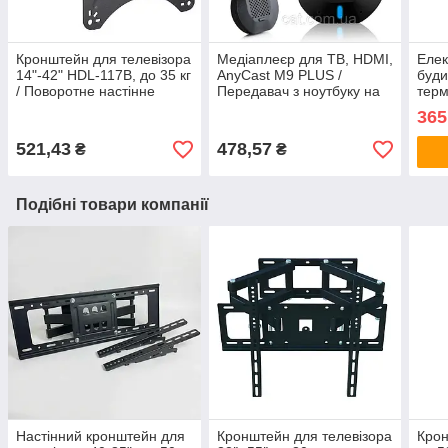
Кронштейн для телевізора
Медіаплеєр для ТВ, HDMI,
Елек
14"-42" HDL-117B, до 35 кг
AnyCast M9 PLUS /
буди
/ Поворотне настінне
Передавач з ноутбуку на
терм
кріплення для ТВ
телевізор / Ресівер /
від 
365
Трансмітер
годи
підс
521,43
478,57
₴
₴
Подібні товари компанії
Настінний кронштейн для
Кронштейн для телевізора
Крон