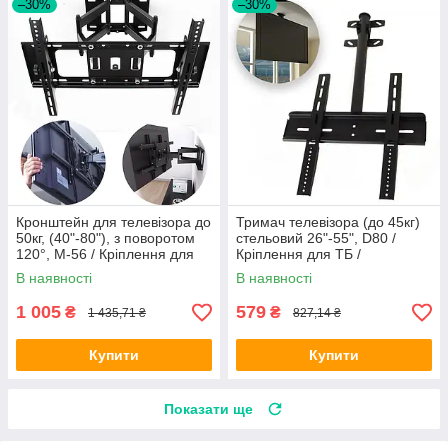
–30%
–30%
Кронштейн для телевізора до
Тримач телевізора (до 45кг)
50кг, (40"-80"), з поворотом
стельовий 26"-55", D80 /
120°, M-56 / Кріплення для
Кріплення для ТБ /
телевізора поворотне
Кронштейн на стелю
В наявності
В наявності
1 005
579
₴
₴
1 435,71 ₴
827,14 ₴
Купити
Купити
Показати ще