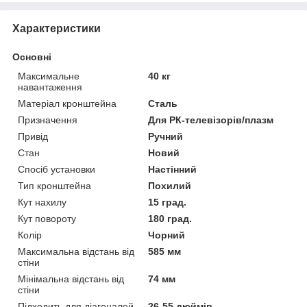
Характеристики
Основні
Максимальне
40 кг
навантаження
Матеріал кронштейна
Сталь
Призначення
Для РК-телевізорів/плазм
Привід
Ручний
Стан
Новий
Спосіб установки
Настінний
Тип кронштейна
Похилий
Кут нахилу
15 град.
Кут повороту
180 град.
Колір
Чорний
Максимальна відстань від
585 мм
стіни
Мінімальна відстань від
74 мм
стіни
Підходить для діагоналей
26-55 дюймів