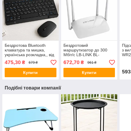
Бездротова Bluetooth
Бездротовий
Підс
клавіатура та мишка,
маршрутизатор до 300
з ви
українська розкладка,, від
Мбіт/с LB-LINK BL-
WR29
USB, BT Combo /
WR450H / Wi-Fi роутер /
фай /
475,30
672,70
₴
₴
679 ₴
961 ₴
Безшумна мишка з
Вайфай роутер
Вай
клавіатурою
593
Купити
Купити
Подібні товари компанії