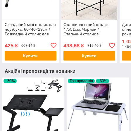
Складаний міні столик для
Скандинавський столик,
Дитя
ноутбука, 60×40×29см /
47х51см, Чорний /
стіл
Розкладний столик для
Стальний столик зі
років
дому / Портативний стіл
знімним підносом /
стіл
1 0
для ноутбука
Кофейний столик для
стол
425
498,68
₴
₴
607,14 ₴
712,40 ₴
1 464
балкону та вітальні
Купити
Купити
Акційні пропозиції та новинки
–30%
Топ продажів
–30%