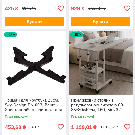
ноутбука
ноутбука
425
929
₴
₴
607,14 ₴
1 327,14 ₴
Купити
Купити
–30%
–30%
Тримач для ноутбука 25см,
Приліжковий столик з
Sky-Design PN-003, Венге /
регульованою висотою 60-
Хрестоподібна підставка для
85х80х40см, T60, Білий /
ноутбука / Тримач планшета
Приставний столик для ліжка
В наявності
В наявності
/ Столик на коліщатках
453,60
1 129,01
₴
₴
648 ₴
1 612,87 ₴