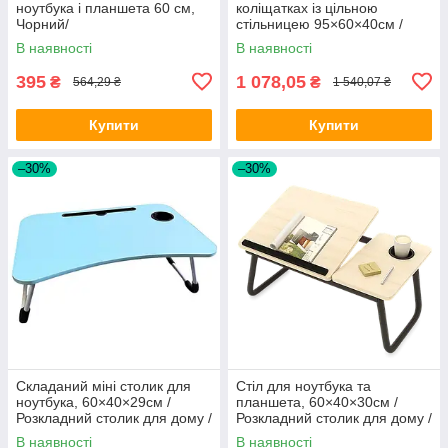
ноутбука і планшета 60 см,
коліщатках із цільною
Чорний/
стільницею 95×60×40см /
Багатофункціональний
Стіл для ноутбука / Столик
В наявності
В наявності
столик
надліжковий
395
1 078,05
₴
₴
564,29 ₴
1 540,07 ₴
Купити
Купити
–30%
–30%
Складаний міні столик для
Стіл для ноутбука та
ноутбука, 60×40×29см /
планшета, 60×40×30см /
Розкладний столик для дому /
Розкладний столик для дому /
Портативний стіл для
Портативний стіл для
В наявності
В наявності