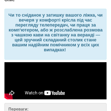
Чи то сніданок у затишку вашого ліжка, чи
вечеря у комфорті крісла під час
перегляду телепередач, чи праця за
комп’ютером, або ж розслаблена розмова
з чашкою кави на світанку на веранді —
цей зручний складаний столик стане
вашим надійним помічником у всіх цих
випадках!
Переваги: