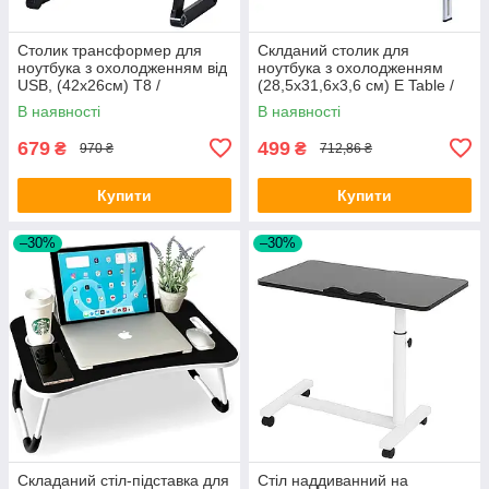
Столик трансформер для
Склданий столик для
ноутбука з охолодженням від
ноутбука з охолодженням
USB, (42х26см) T8 /
(28,5х31,6х3,6 см) E Table /
Портативна підставка з
Портативний столик-
В наявності
В наявності
вентилятором
трансформер
679
499
₴
₴
970 ₴
712,86 ₴
Купити
Купити
–30%
–30%
Складаний стіл-підставка для
Стіл наддиванний на