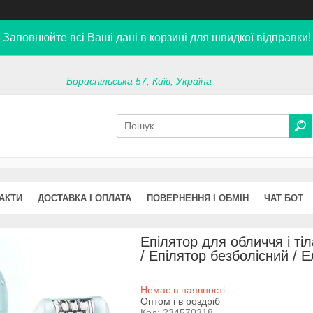
Заповнюйте всі Ваші дані в корзині для швидкої відправки!
Бориспільська 57, Київ, Україна
АКТИ
ДОСТАВКА І ОПЛАТА
ПОВЕРНЕННЯ І ОБМІН
ЧАТ БОТ
Епілятор для обличчя і ті
/ Епілятор безболісний / 
Немає в наявності
Оптом і в роздріб
Код:
234570318