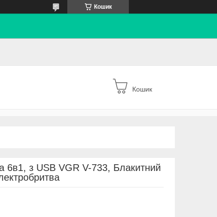
Кошик
Кошик
ла 6в1, з USB VGR V-733, Блакитний
Електробритва