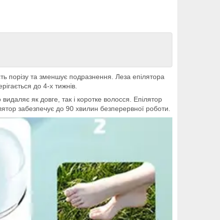
ь порізу та зменшує подразнення. Леза епілятора
рігається до 4-х тижнів.
идаляє як довге, так і коротке волосся. Епілятор
мулятор забезпечує до 90 хвилин безперервної роботи.