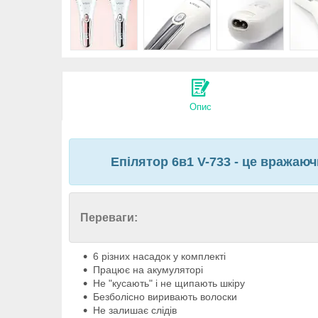
Опис
Епілятор 6в1 V-733 - це вражаюч
Переваги:
6 різних насадок у комплекті
Працює на акумуляторі
Не "кусають" і не щипають шкіру
Безболісно виривають волоски
Не залишає слідів