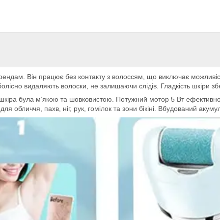
ндам. Він працює без контакту з волоссям, що виключає можливіст
болісно видаляють волоски, не залишаючи слідів. Гладкість шкіри збе
 шкіра була м’якою та шовковистою. Потужний мотор 5 Вт ефективно в
для обличчя, пахв, ніг, рук, гомілок та зони бікіні. Вбудований аку