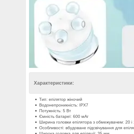
Характеристики:
Тип: епілятор жіночий
Водонепроникність: IPX7
Потужність: 5 Вт
Ємність батареї: 600 мАг
Ширина головки епілятора з обмежувачем: 20 і
Особливості: вбудоване підсвічування для епіля
Широка головка для епіляції: 35 мм