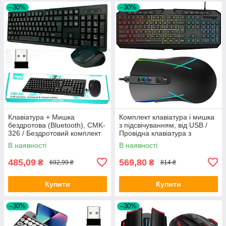
–30%
–30%
Клавіатура + Мишка
Комплект клавіатура і мишка
бездротова (Bluetooth), CMK-
з підсвічуванням, від USB /
326 / Бездротовий комплект
Провідна клавіатура з
клавіатура і мишка
мишкою / Ігрова клавіатура
В наявності
В наявності
та миша
485,09
569,80
₴
₴
692,99 ₴
814 ₴
Купити
Купити
–30%
–30%