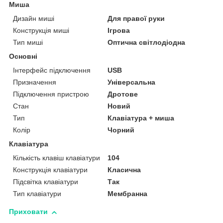
Миша
Дизайн миші
Для правої руки
Конструкція миші
Ігрова
Тип миші
Оптична світлодіодна
Основні
Інтерфейс підключення
USB
Призначення
Універсальна
Підключення пристрою
Дротове
Стан
Новий
Тип
Клавіатура + миша
Колір
Чорний
Клавіатура
Кількість клавіш клавіатури
104
Конструкція клавіатури
Класична
Підсвітка клавіатури
Так
Тип клавіатури
Мембранна
Приховати