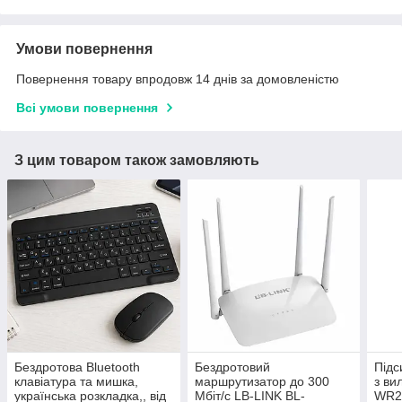
Умови повернення
Повернення товару впродовж 14 днів за домовленістю
Всі умови повернення
З цим товаром також замовляють
Бездротова Bluetooth
Бездротовий
Підс
клавіатура та мишка,
маршрутизатор до 300
з ви
українська розкладка,, від
Мбіт/с LB-LINK BL-
WR29