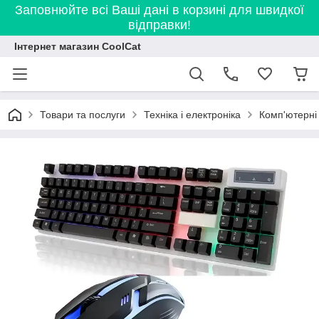
Заповнюйте всі Ваші дані в корзині для швидкої
відправки!
Інтернет магазин CoolCat
Товари та послуги
Техніка і електроніка
Комп'ютерні