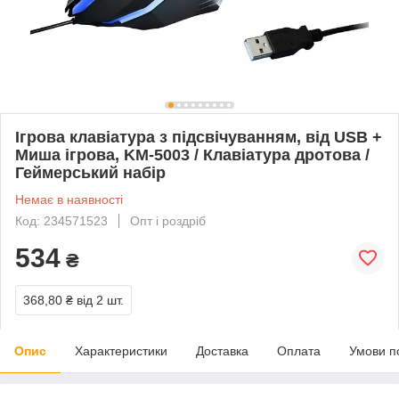
Ігрова клавіатура з підсвічуванням, від USB +
Миша ігрова, KM-5003 / Клавіатура дротова /
Геймерський набір
Немає в наявності
Код: 234571523
Опт і роздріб
534
₴
368,80 ₴
від 2 шт.
Опис
Характеристики
Доставка
Оплата
Умови п