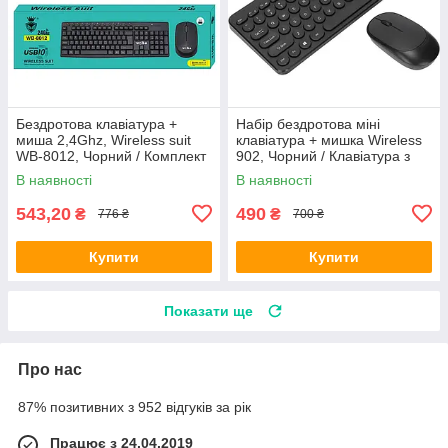
Бездротова клавіатура +
Набір бездротова міні
миша 2,4Ghz, Wireless suit
клавіатура + мишка Wireless
WB-8012, Чорний / Комплект
902, Чорний / Клавіатура з
клавіатура та мишка
мишкою / Комплект
В наявності
В наявності
периферії
543,20
490
₴
₴
776 ₴
700 ₴
Купити
Купити
Показати ще
Про нас
87% позитивних з 952 відгуків за рік
Працює з 24.04.2019