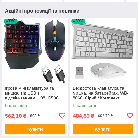
Акційні пропозиції та новинки
–30%
–30%
Ігрова міні клавіатура та
Бездротова клавіатура та
мишка, від USB з
мишка, на батарейках, WB-
підсвічуванням, 198I G506,
8066, Сірий / Комплект
Чорна / Комплект ігрової
клавіатура та мишка для ПК
В наявності
В наявності
клавіатури та мишки
та планшета
562,10
484,89
₴
₴
803 ₴
692,70 ₴
Купити
Купити