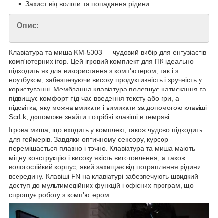
Захист від вологи та попадання рідини
Опис:
Клавіатура та миша KM-5003 — чудовий вибір для ентузіастів
комп'ютерних ігор. Цей ігровий комплект для ПК ідеально
підходить як для використання з комп'ютером, так і з
ноутбуком, забезпечуючи високу продуктивність і зручність у
користуванні. Мембранна клавіатура полегшує натискання та
підвищує комфорт під час введення тексту або гри, а
підсвітка, яку можна вмикати і вимикати за допомогою клавіші
ScrLk, допоможе знайти потрібні клавіші в темряві.
Ігрова миша, що входить у комплект, також чудово підходить
для геймерів. Завдяки оптичному сенсору, курсор
переміщається плавно і точно. Клавіатура та миша мають
міцну конструкцію і високу якість виготовлення, а також
вологостійкий корпус, який захищає від потрапляння рідини
всередину. Клавіші FN на клавіатурі забезпечують швидкий
доступ до мультимедійних функцій і офісних програм, що
спрощує роботу з комп'ютером.