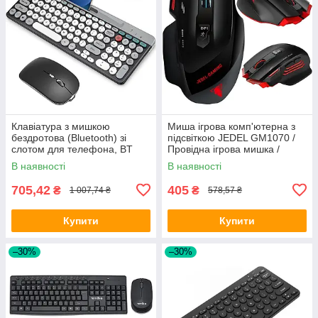
Клавіатура з мишкою
Миша ігрова комп'ютерна з
бездротова (Bluetooth) зі
підсвіткою JEDEL GM1070 /
слотом для телефона, BT
Провідна ігрова мишка /
ZYG-806 / Комплект
Комп'ютерна миша
В наявності
В наявності
клавітура і мишка
705,42
405
₴
₴
1 007,74 ₴
578,57 ₴
Купити
Купити
–30%
–30%