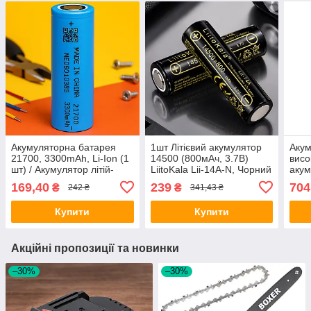
Акумуляторна батарея
1шт Літієвий акумулятор
Акум
21700, 3300mAh, Li-Ion (1
14500 (800мАч, 3.7В)
висо
шт) / Акумулятор літій-
LiitoKala Lii-14A-N, Чорний
акум
іонний / Високотоковий
/ Акумуляторна батарея
кейс
169,40
239
704
₴
₴
242 ₴
341,43 ₴
акумулятор для ліхтарика
/Li-Ion акумулятор
/ Бе
пальчиковий
розп
Купити
Купити
Акційні пропозиції та новинки
–30%
–30%