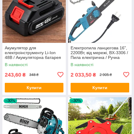
Акумулятор для
Електропила ланцюгова 16",
електроінструменту Li-Ion
2200Вт, від мережі, BX-3306 /
48В / Акумуляторна батарея
Пила електрична / Ручна
для інструментів
електропила
В наявності
В наявності
243,60
2 033,50
₴
₴
348 ₴
2 905 ₴
Купити
Купити
–30%
–30%