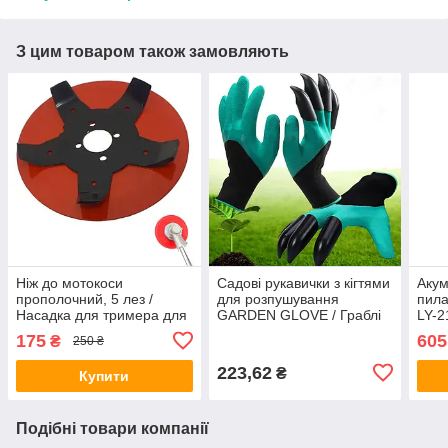
З цим товаром також замовляють
Ніж до мотокоси
Садові рукавички з кігтями
Акум
прополочний, 5 лез /
для розпушування
пила
Насадка для тримера для
GARDEN GLOVE / Граблі
LY-2
прополювання / Диск-
рукавички для городу з
елек
175
605
₴
250 ₴
розпушувач грунту /
пластиковими
Міні
Косарка
наконечниками
223,62
₴
Купити
Подібні товари компанії