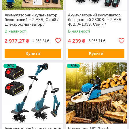
Акумуляторний культиватор
Акумуляторний культиватор
безщітковий + 2 АКБ, Синій /
безщітковий 2800Вт + 2 АКБ
Електрокультиватор /
48В, A-1039, Синій /
Бездротовий міні культиватор
Бездротовий міні культиватор
В наявності
В наявності
/ Електрокультиватор
2 977,27
4 239
₴
₴
4 253,24 ₴
6 055,71 ₴
Купити
Купити
–30%
–30%
Акумуляторний культиватор +
Бензопила 18", 2,2кВт,