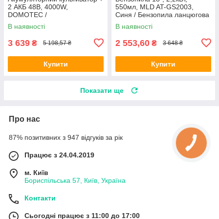
2 АКБ 48В, 4000W,
550мл, MLD AT-GS2003,
DOMOTEC /
Синя / Бензопила ланцюгова
Електрокультиватор складний
/ Пила бензинова
В наявності
В наявності
/ Ручний культиватор на
акумуляторі
3 639
2 553,60
₴
₴
5 198,57 ₴
3 648 ₴
Купити
Купити
Показати ще
Про нас
87% позитивних з 947 відгуків за рік
Працює з 24.04.2019
м. Київ
Бориспільська 57, Київ, Україна
Контакти
Сьогодні працює з 11:00 до 17:00