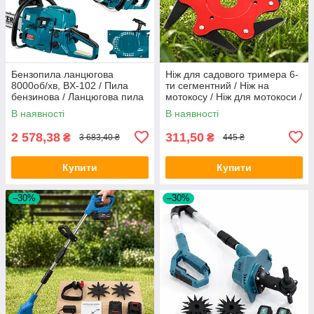
Бензопила ланцюгова
Ніж для садового тримера 6-
8000об/хв, BX-102 / Пила
ти сегментний / Ніж на
бензинова / Ланцюгова пила
мотокосу / Ніж для мотокоси /
/ Бензо пила
Ніж на тример садовий
В наявності
В наявності
2 578,38
311,50
₴
₴
3 683,40 ₴
445 ₴
Купити
Купити
–30%
–30%