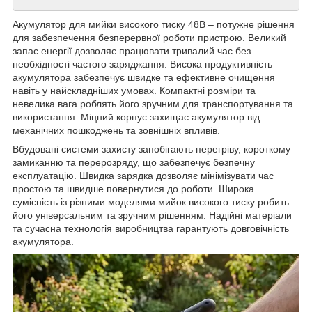
Акумулятор для мийки високого тиску 48В – потужне рішення
для забезпечення безперервної роботи пристрою. Великий
запас енергії дозволяє працювати тривалий час без
необхідності частого заряджання. Висока продуктивність
акумулятора забезпечує швидке та ефективне очищення
навіть у найскладніших умовах. Компактні розміри та
невелика вага роблять його зручним для транспортування та
використання. Міцний корпус захищає акумулятор від
механічних пошкоджень та зовнішніх впливів.
Вбудовані системи захисту запобігають перегріву, короткому
замиканню та перерозряду, що забезпечує безпечну
експлуатацію. Швидка зарядка дозволяє мінімізувати час
простою та швидше повернутися до роботи. Широка
сумісність із різними моделями мийок високого тиску робить
його універсальним та зручним рішенням. Надійні матеріали
та сучасна технологія виробництва гарантують довговічність
акумулятора.