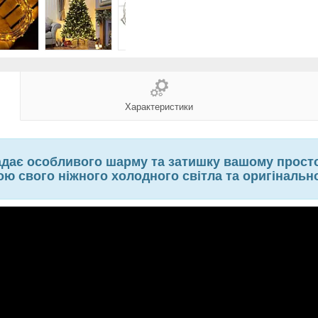
Характеристики
 надає особливого шарму та затишку вашому прос
ю свого ніжного холодного світла та оригінальн