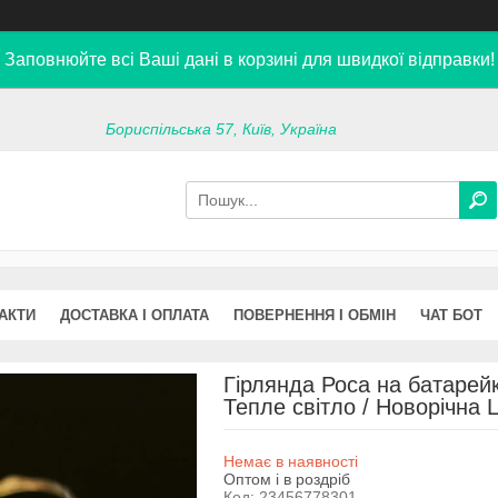
Заповнюйте всі Ваші дані в корзині для швидкої відправки!
Бориспільська 57, Київ, Україна
АКТИ
ДОСТАВКА І ОПЛАТА
ПОВЕРНЕННЯ І ОБМІН
ЧАТ БОТ
Гірлянда Роса на батарейка
Тепле світло / Новорічна 
Немає в наявності
Оптом і в роздріб
Код:
23456778301