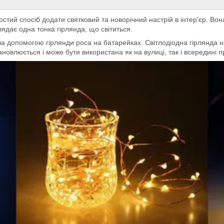
остий спосіб додати святковий та новорічний настрій в інтер'єр. Вон
лядає одна тонка гірлянда, що світиться.
за допомогою гірлянди роса на батарейках. Світлодіодна гірлянда 
новлюється і може бути використана як на вулиці, так і всередині п