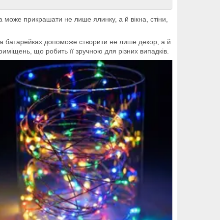
а може прикрашати не лише ялинку, а й вікна, стіни,
на батарейках допоможе створити не лише декор, а й
риміщень, що робить її зручною для різних випадків.