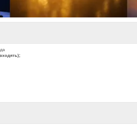
нда
входять);