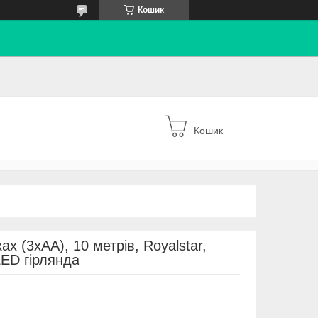
Кошик
Кошик
х (3хАА), 10 метрів, Royalstar,
LED гірлянда