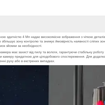
ною здатністю 4 Мп надає високоякісне зображення з чіткою деталі
 збільшує зону контролю та знижує ймовірність наявності сліпих зон
ок зйомки за необхідності.
 камера має захист від пилу та вологи, гарантуючи стабільну робот
лячи камеру придатною для цілодобового спостереження. Для додатк
енні руху або в екстрених випадках.