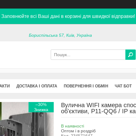
Заповнюйте всі Ваші дані в корзині для швидкої відправки!
Бориспільська 57, Київ, Україна
АКТИ
ДОСТАВКА І ОПЛАТА
ПОВЕРНЕННЯ І ОБМІН
ЧАТ БОТ
Вулична WIFI камера спос
–30%
об'єктиви, P11-QQ6 / IP 
В наявності
Оптом і в роздріб
Код:
234571647