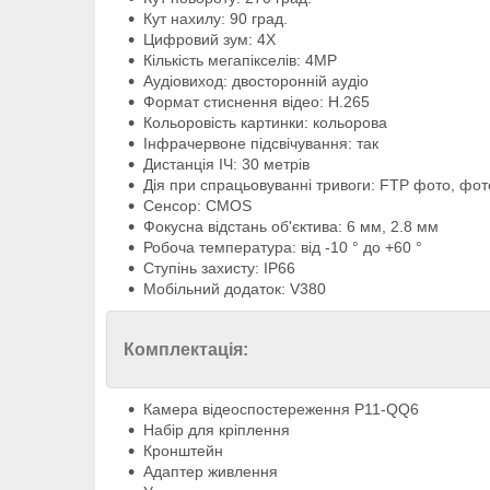
Кут нахилу: 90 град.
Цифровий зум: 4X
Кількість мегапікселів: 4MP
Аудіовиход: двосторонній аудіо
Формат стиснення відео: H.265
Кольоровість картинки: кольорова
Інфрачервоне підсвічування: так
Дистанція ІЧ: 30 метрів
Дія при спрацьовуванні тривоги: FTP фото, фот
Сенсор: CMOS
Фокусна відстань об'єктива: 6 мм, 2.8 мм
Робоча температура: від -10 ° до +60 °
Ступінь захисту: IP66
Мобільний додаток: V380
Комплектація:
Камера відеоспостереження P11-QQ6
Набір для кріплення
Кронштейн
Адаптер живлення