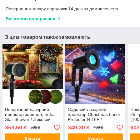
Повернення товару впродовж 14 днів за домовленістю
Всі умови повернення
З цим товаром також замовляють
Новорічний лазерний
Садовий лазерний
Ново
проектор зоряного неба
проектор Christmas Laser
25 і
Star Shower / Зірковий
Projector №16F /
(100
лазерний проектор /
Водонепроникний
/ Рі
353,50
349,30
602
₴
₴
505 ₴
499 ₴
Вуличний проектор
Новорічний проектор
Купити
Купити