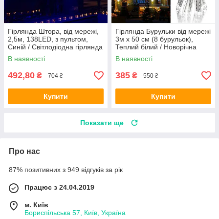
Гірлянда Штора, від мережі,
Гірлянда Бурульки від мережі
2,5м, 138LED, з пультом,
3м х 50 см (8 бурульок),
Синій / Світлодіодна гірлянда
Теплий білий / Новорічна
на вікно
вулична гірлянда Танучі
В наявності
В наявності
бурульки
492,80
385
₴
₴
704 ₴
550 ₴
Купити
Купити
Показати ще
Про нас
87% позитивних з 949 відгуків за рік
Працює з 24.04.2019
м. Київ
Бориспільська 57, Київ, Україна