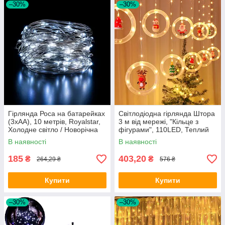
–30%
–30%
Гірлянда Роса на батарейках
Світлодіодна гірлянда Штора
(3хАА), 10 метрів, Royalstar,
3 м від мережі, "Кільце з
Холодне світло / Новорічна
фігурами", 110LED, Теплий
LED гірлянда
білий / Гірлянда фігурки на
В наявності
В наявності
вікно
185
403,20
₴
₴
264,29 ₴
576 ₴
Купити
Купити
–30%
–30%