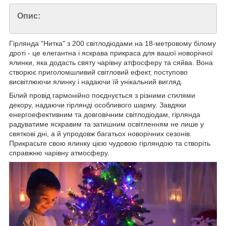
Опис:
Гірлянда "Нитка" з 200 світлодіодами на 18-метровому білому
дроті - це елегантна і яскрава прикраса для вашої новорічної
ялинки, яка додасть святу чарівну атфосферу та сяйва. Вона
створює приголомшливий світловий ефект, поступово
висвітлюючи ялинку і надаючи їй унікальний вигляд.
Білий провід гармонійно поєднується з різними стилями
декору, надаючи гірлянді особливого шарму. Завдяки
енергоефективним та довговічним світлодіодам, гірлянда
радуватиме яскравим та затишним освітленням не лише у
святкові дні, а й упродовж багатьох новорічних сезонів.
Прикрасьте свою ялинку цією чудовою гірляндою та створіть
справжню чарівну атмосферу.