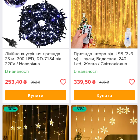
Лінійна внутрішня гірлянда
Гірлянда штора від USB (3х3
25 м, 300 LED, RD-7134 від
м) + пульт, Водоспад, 240
220V / Новорічна
Led, Жовта / Світлодіодна
світлодіодна гірлянда "Нитка"
гірлянда роса
В наявності
В наявності
253,40
339,50
₴
₴
362 ₴
485 ₴
Купити
Купити
–30%
–30%