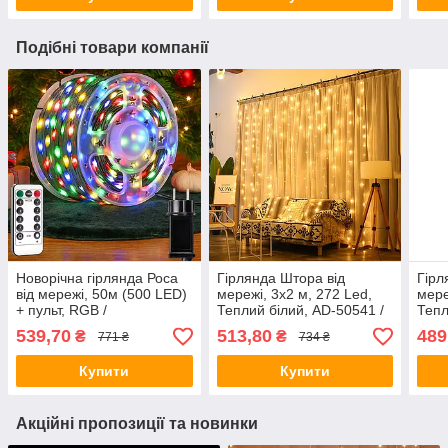
Подібні товари компанії
Новорічна гірлянда Роса
Гірлянда Штора від
Гірл
від мережі, 50м (500 LED)
мережі, 3х2 м, 272 Led,
мере
+ пульт, RGB /
Теплий білий, AD-50541 /
Тепл
Світлодіодна гірлянда
Світлодіодна новорічна
світ
539,70
513,80
489
₴
₴
771 ₴
734 ₴
нитка / LED гірлянда на
гірлянда завіса
вод
ялинку
Купити
Купити
Акційні пропозиції та новинки