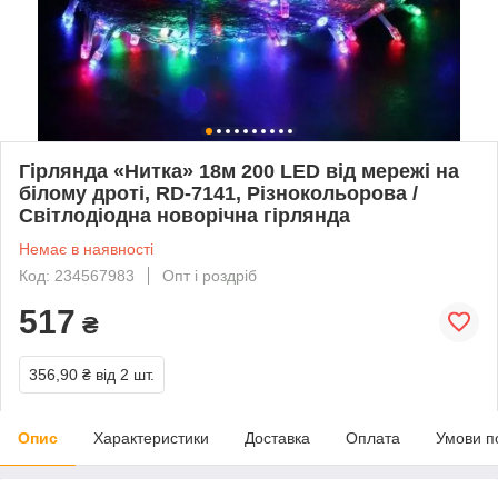
Гірлянда «Нитка» 18м 200 LED від мережі на
білому дроті, RD-7141, Різнокольорова /
Світлодіодна новорічна гірлянда
Немає в наявності
Код: 234567983
Опт і роздріб
517
₴
356,90 ₴
від 2 шт.
Опис
Характеристики
Доставка
Оплата
Умови п