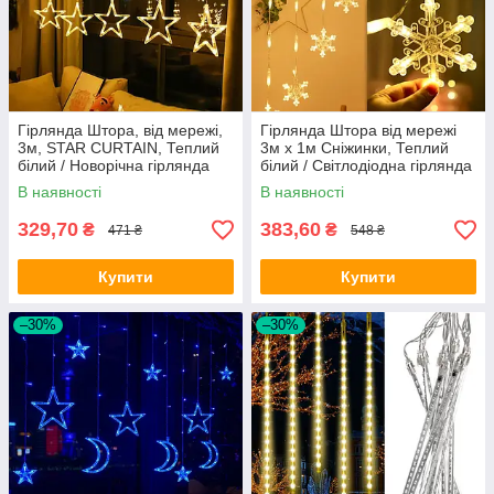
Гірлянда Штора, від мережі,
Гірлянда Штора від мережі
3м, STAR CURTAIN, Теплий
3м х 1м Сніжинки, Теплий
білий / Новорічна гірлянда
білий / Світлодіодна гірлянда
зірочки
на вікно / LED гірлянда
В наявності
В наявності
329,70
383,60
₴
₴
471 ₴
548 ₴
Купити
Купити
–30%
–30%