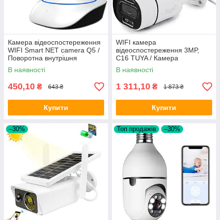
Камера відеоспостереження
WIFI камера
WIFI Smart NET camera Q5 /
відеоспостереження 3MP,
Поворотна внутрішня
C16 TUYA / Камера
розумна IP камера
зовнішнього
В наявності
В наявності
відеоспостереження /
Вулична камера вайфай
450,10
1 311,10
₴
₴
643 ₴
1 873 ₴
Купити
Купити
–30%
Топ продажів
–30%