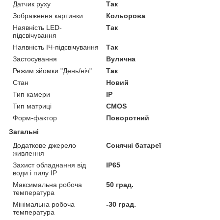
Датчик руху
Так
Зображення картинки
Кольорова
Наявність LED-
Так
підсвічування
Наявність ІЧ-підсвічування
Так
Застосування
Вулична
Режим зйомки "День/ніч"
Так
Стан
Новий
Тип камери
IP
Тип матриці
CMOS
Форм-фактор
Поворотний
Загальні
Додаткове джерело
Сонячні батареї
живлення
Захист обладнання від
IP65
води і пилу IP
Максимальна робоча
50 град.
температура
Мінімальна робоча
-30 град.
температура