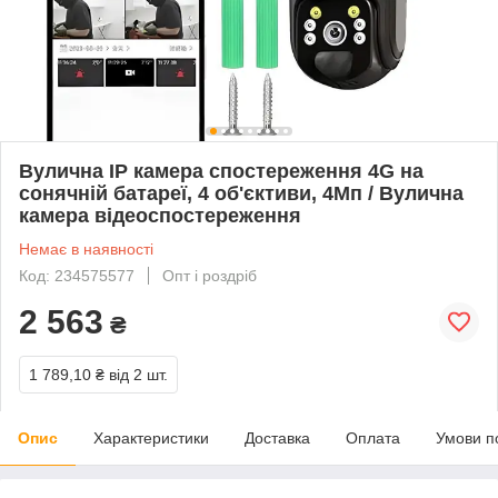
Вулична IP камера спостереження 4G на
сонячній батареї, 4 об'єктиви, 4Мп / Вулична
камера відеоспостереження
Немає в наявності
Код: 234575577
Опт і роздріб
2 563
₴
1 789,10 ₴
від 2 шт.
Опис
Характеристики
Доставка
Оплата
Умови п