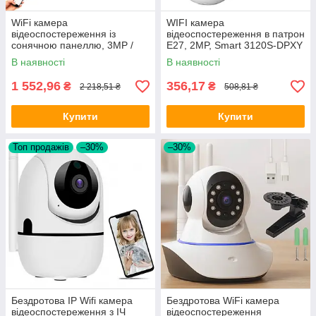
WiFi камера
WIFI камера
відеоспостереження із
відеоспостереження в патрон
сонячною панеллю, 3MP /
Е27, 2MP, Smart 3120S-DPXY
Вулична камера
/ Бездротова IP камера
В наявності
В наявності
спостереження / Зовнішня
лампочка
камера
1 552,96
356,17
₴
₴
2 218,51 ₴
508,81 ₴
Купити
Купити
Топ продажів
–30%
–30%
Бездротова IP Wifi камера
Бездротова WiFi камера
відеоспостереження з ІЧ
відеоспостереження