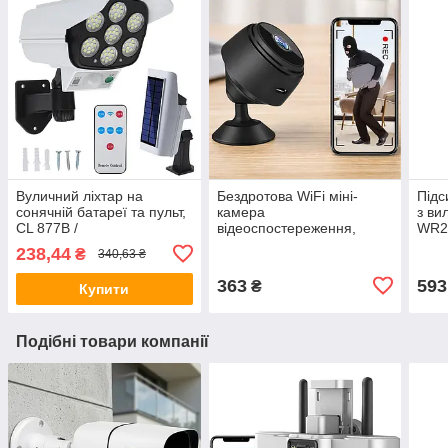
Вуличний ліхтар на
Бездротова WiFi міні-
Підс
сонячній батареї та пульт,
камера
з ви
CL 877B /
відеоспостереження,
WR29
Водонепроникний
FullHD, A9 / Портативна ip
фай /
238,44
₴
340,63 ₴
світильник з датчиком руху
камера
Вай
відеоспостереження
363
593
₴
Купити
Подібні товари компанії