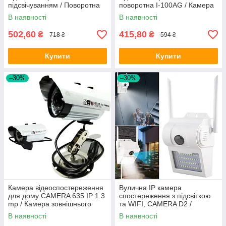
підсвічуванням / Поворотна
поворотна I-100AG / Камера
камера з датчиком руху
з трьома антенами 2,4 та 5
В наявності
В наявності
ГГц
502,60
415,80
₴
₴
718 ₴
594 ₴
Купити
Купити
–30%
–30%
Камера відеоспостереження
Вулична IP камера
для дому CAMERA 635 IP 1.3
спостереження з підсвіткою
mp / Камера зовнішнього
та WIFI, CAMERA D2 /
спостереження
Зовнішня відеокамера / Вай-
В наявності
В наявності
фай камера для дому