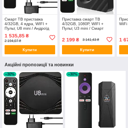
Смарт ТВ приставка
Приставка смарт ТВ
Прис
4/32GB, 4 ядра, WIFI +
4/32GB, 1080P, WIFI +
WiFi
Пульт, U8 mini / Андроїд
Пульт, U3 mini / Смарт
приставка TV / Приставка
приставка для телевізора /
1 535,85
₴
для телевізора
Андроїд приставка
2 199
1 6
₴
3 141,43 ₴
2 194,07 ₴
Купити
Купити
Акційні пропозиції та новинки
–30%
–30%