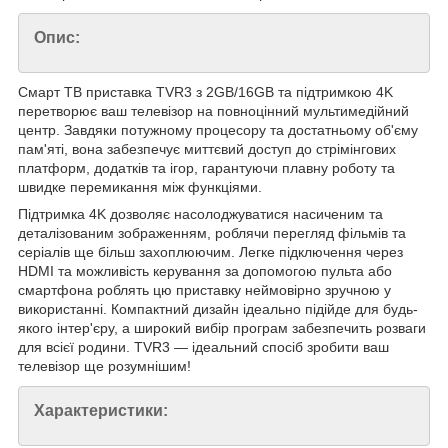
Опис:
Смарт ТВ приставка TVR3 з 2GB/16GB та підтримкою 4K
перетворює ваш телевізор на повноцінний мультимедійний
центр. Завдяки потужному процесору та достатньому об'єму
пам'яті, вона забезпечує миттєвий доступ до стрімінгових
платформ, додатків та ігор, гарантуючи плавну роботу та
швидке перемикання між функціями.
Підтримка 4K дозволяє насолоджуватися насиченим та
деталізованим зображенням, роблячи перегляд фільмів та
серіалів ще більш захоплюючим. Легке підключення через
HDMI та можливість керування за допомогою пульта або
смартфона роблять цю приставку неймовірно зручною у
використанні. Компактний дизайн ідеально підійде для будь-
якого інтер'єру, а широкий вибір програм забезпечить розваги
для всієї родини. TVR3 — ідеальний спосіб зробити ваш
телевізор ще розумнішим!
Характеристики: