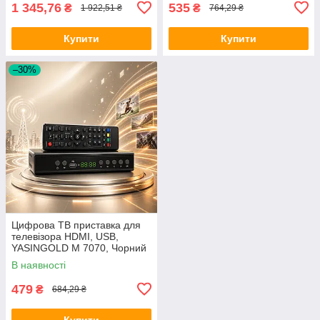
1 345,76
535
₴
₴
1 922,51 ₴
764,29 ₴
Купити
Купити
–30%
Цифрова ТВ приставка для
телевізора HDMI, USB,
YASINGOLD M 7070, Чорний
/ Цифровий ефірний
В наявності
приймач / ТВ тюнер
479
₴
684,29 ₴
Купити