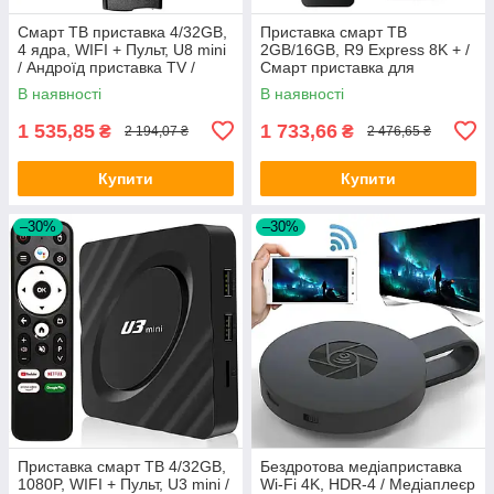
Смарт ТВ приставка 4/32GB,
Приставка смарт ТВ
4 ядра, WIFI + Пульт, U8 mini
2GB/16GB, R9 Express 8K + /
/ Андроїд приставка TV /
Смарт приставка для
Приставка для телевізора
телевізора / ТВ приставка /
В наявності
В наявності
Андроїд ТВ
1 535,85
1 733,66
₴
₴
2 194,07 ₴
2 476,65 ₴
Купити
Купити
–30%
–30%
Приставка смарт ТВ 4/32GB,
Бездротова медіаприставка
1080P, WIFI + Пульт, U3 mini /
Wi-Fi 4K, HDR-4 / Медіаплеєр