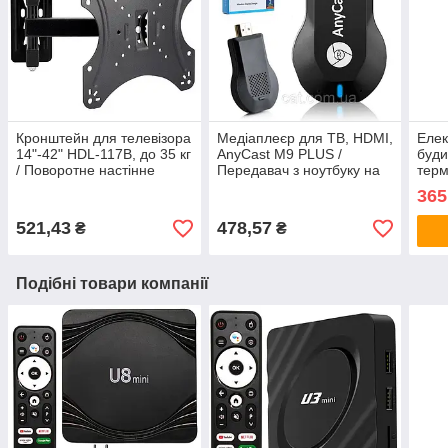
Кронштейн для телевізора
Медіаплеєр для ТВ, HDMI,
Елек
14"-42" HDL-117B, до 35 кг
AnyCast M9 PLUS /
буди
/ Поворотне настінне
Передавач з ноутбуку на
терм
кріплення для ТВ
телевізор / Ресівер /
від 
365
Трансмітер
годи
підс
521,43
478,57
₴
₴
Подібні товари компанії