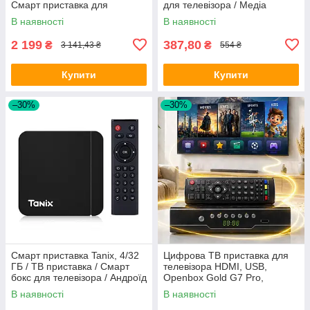
Смарт приставка для
для телевізора / Медіа
телевізора / Андроїд
приставка к телевізору
В наявності
В наявності
приставка
2 199
387,80
₴
₴
3 141,43 ₴
554 ₴
Купити
Купити
–30%
–30%
Смарт приставка Tanix, 4/32
Цифрова ТВ приставка для
ГБ / ТВ приставка / Смарт
телевізора HDMI, USB,
бокс для телевізора / Андроїд
Openbox Gold G7 Pro,
тв / Смарт ТВ
Чорний / Т2 приставка / Т2
В наявності
В наявності
тюнер для телевізора