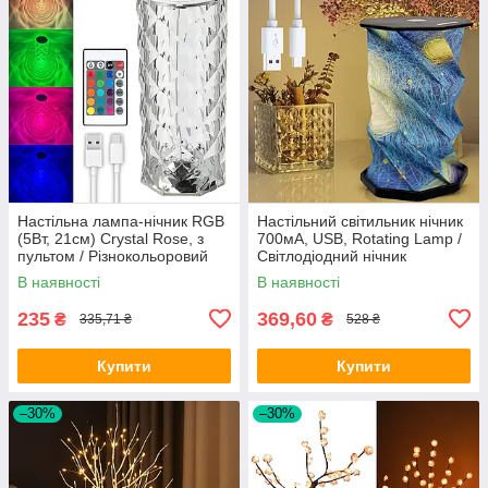
Настільна лампа-нічник RGB
Настільний світильник нічник
(5Вт, 21см) Crystal Rose, з
700мА, USB, Rotating Lamp /
пультом / Різнокольоровий
Світлодіодний нічник
акумуляторний світильник
складаний / Сенсорна лампа
В наявності
В наявності
нічник
235
369,60
₴
₴
335,71 ₴
528 ₴
Купити
Купити
–30%
–30%