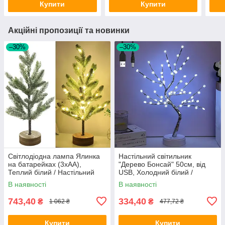
Купити
Купити
Акційні пропозиції та новинки
–30%
–30%
Світлодіодна лампа Ялинка
Настільний світильник
на батарейках (3хАА),
"Дерево Бонсай" 50см, від
Теплий білий / Настільний
USB, Холодний білий /
світильник декоративний
Світлодіодне дерево / Лампа
В наявності
В наявності
ялинка
нічник
743,40
334,40
₴
₴
1 062 ₴
477,72 ₴
Купити
Купити