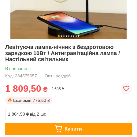
Левітуюча лампа-нічник з бездротовою
зарядкою 10Вт / Антигравітаційна лампа /
Настільний світильник
В наявності
Код: 234575657
Опт і роздріб
1 809,50
₴
2 585 ₴
Економія
775.50 ₴
1 804,50 ₴
від 2 шт.
Купити