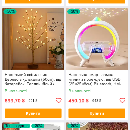
–30%
–30%
Настільний світильник
Настільна смарт-лампа
Дерево з кульками (60см), від
нічник з проекцією, від USB
батарейок, Теплий білий /
(25×25×8см) Bluetooth, HM-
Світильник-нічник / Дерево-
G66 / Безпровідна зарядка
В наявності
В наявності
гірлянда
693,70
450,10
₴
₴
991 ₴
643 ₴
Купити
Купити
Топ продажів
–30%
–30%