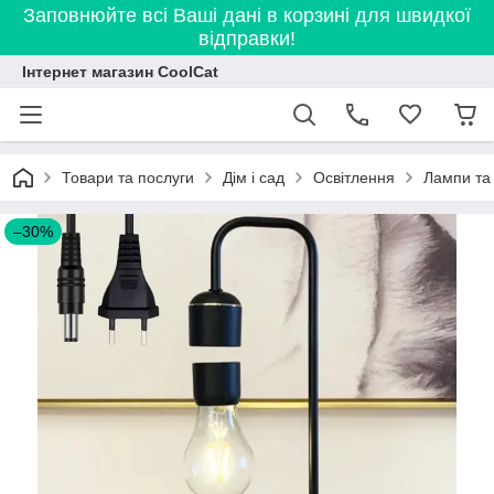
Заповнюйте всі Ваші дані в корзині для швидкої
відправки!
Інтернет магазин CoolCat
Товари та послуги
Дім і сад
Освітлення
Лампи та 
–30%