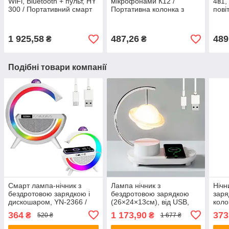
WiFi, Bluetooth + пульт, HY
мікрофонами К12 /
4в1,
300 / Портативний смарт
Портативна колонка з
пові
проектор / Проектор для
RGB підсвічуванням /
Порт
телефону
Бездротове міні-караоке
конд
1 925,58
487,26
489
₴
₴
Подібні товари компанії
Смарт лампа-нічник з
Лампа нічник з
Нічн
бездротовою зарядкою і
бездротовою зарядкою
заря
дискошаром, YN-2366 /
(26×24×13см), від USB,
коло
Лампа з блютуз колонкою
Сатурн / Лампа з
RGB 
364
1 173,90
373
₴
₴
520 ₴
1 677 ₴
/ Настільна лампа
зарядкою / Настільний
Акум
світильник