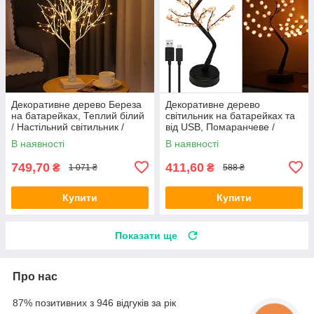
Декоративне дерево Береза
Декоративне дерево
на батарейках, Теплий білий
світильник на батарейках та
/ Настільний світильник /
від USB, Помаранчеве /
Світлодіодна лампа-нічник
Настільний світильник нічник
В наявності
В наявності
749,70
411,60
₴
₴
1 071 ₴
588 ₴
Купити
Купити
Показати ще
Про нас
87% позитивних з 946 відгуків за рік