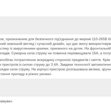
, призначеним для безпечного під'єднання до мережі 110-265В біл
й зовнішній вигляд і сучасний дизайн, що дає змогу використовуват
астику із закругленими краями, приємного на дотик. На фронтальній
иладів. Сумарна сила струму не повинна перевищувати 16А, а потуж
обігає потраплянню всередину сторонніх предметів і сміття. Крім 
 пристроїв із силою струму до 3.4А. Завдяки технології автоматич
рядки сили струму. На корпусі пристрою розташована велика, зруч
тання приладу в різних умовах.
овжувач