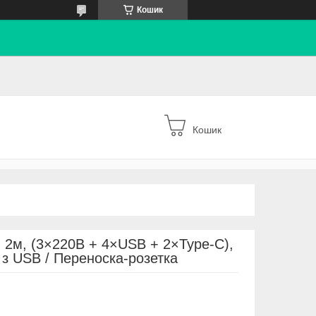
Кошик
Кошик
 2м, (3×220В + 4×USB + 2×Type-C),
 з USB / Переноска-розетка