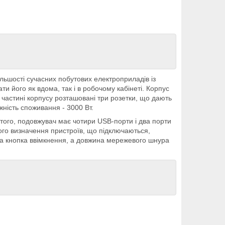
ьшості сучасних побутових електроприладів із
и його як вдома, так і в робочому кабінеті. Корпус
 частині корпусу розташовані три розетки, що дають
ність споживання - 3000 Вт.
того, подовжувач має чотири USB-порти і два порти
ного визначення пристроїв, що підключаються,
на кнопка ввімкнення, а довжина мережевого шнура