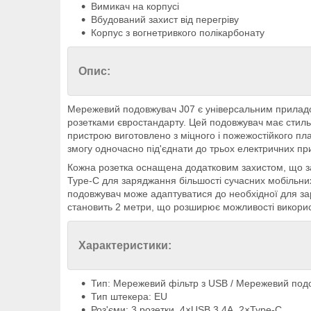
Вимикач на корпусі
Вбудований захист від перегріву
Корпус з вогнетривкого полікарбонату
Опис:
Мережевий подовжувач J07 є універсальним приладом
розетками євростандарту. Цей подовжувач має стильни
пристрою виготовлено з міцного і пожежостійкого пл
змогу одночасно під'єднати до трьох електричних пр
Кожна розетка оснащена додатковим захистом, що зап
Type-C для заряджання більшості сучасних мобільних
подовжувач може адаптуватися до необхідної для за
становить 2 метри, що розширює можливості викорис
Характеристики:
Тип: Мережевий фільтр з USB / Мережевий под
Тип штекера: EU
Роз'єми: 3 розетки, 4×USB 3.4А, 2×Type-C