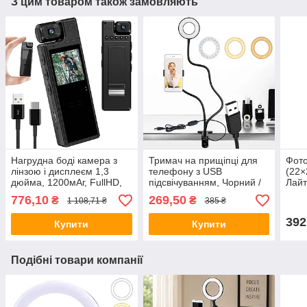
З цим товаром також замовляють
Нагрудна боді камера з
Тримач на прищіпці для
Фото
лінзою і дисплеєм 1,3
телефону з USB
(22×
дюйма, 1200мАг, FullHD,
підсвічуванням, Чорний /
Лайт
L9 / Міні відеокамера на
Підставка на гнучкій ніжці /
лайт
776,10
269,50
₴
₴
1 108,71 ₴
385 ₴
груди
Кільцева лампа / Набір
блогера
392
Купити
Купити
Подібні товари компанії