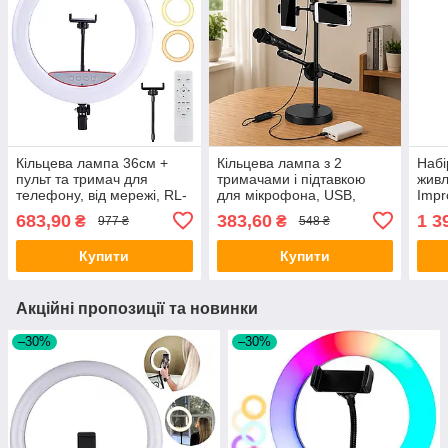
Кільцева лампа 36см +
Кільцева лампа з 2
Набі
пульт та тримач для
тримачами і підтавкою
живл
телефону, від мережі, RL-
для мікрофона, USB,
Impr
14 / Світлодіодна LED
Чорна / Світлодіодна
Кіль
683,90
383,60
1 3
₴
₴
977 ₴
548 ₴
лампа для селфі
лампа для селфі / LED
трим
лампа для блогерів
шта
Купити
Купити
Акційні пропозиції та новинки
–30%
–30%