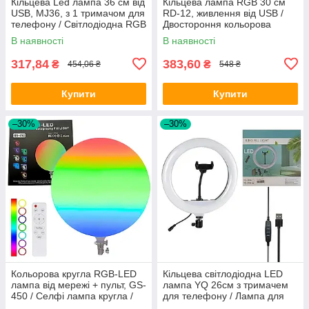
Кільцева Led лампа 36 см від
Кільцева лампа RGB 30 см
USB, MJ36, з 1 тримачом для
RD-12, живлення від USB /
телефону / Світлодіодна RGB
Двостороння кольорова
лампа для селфі
лампа LED з тримачем для
В наявності
В наявності
телефону
317,84
383,60
₴
₴
454,06 ₴
548 ₴
Купити
Купити
–30%
–30%
Кольорова кругла RGB-LED
Кільцева світлодіодна LED
лампа від мережі + пульт, GS-
лампа YQ 26см з тримачем
450 / Селфі лампа кругла /
для телефону / Лампа для
Лед лампа для селфі
тик струм / Кільцева лампа