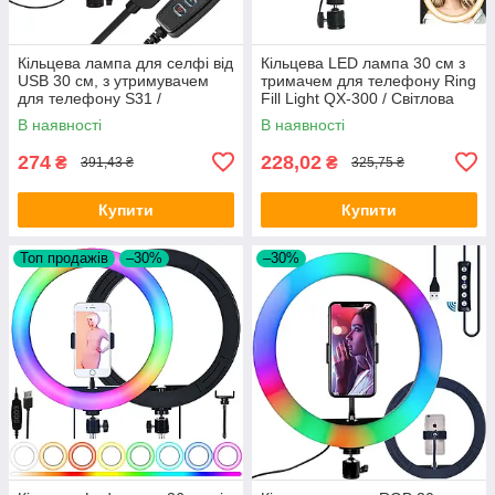
Кільцева лампа для селфі від
Кільцева LED лампа 30 см з
USB 30 cм, з утримувачем
тримачем для телефону Ring
для телефону S31 /
Fill Light QX-300 / Світлова
Світлодіодне кільце для
лампа для зйомок
В наявності
В наявності
блогерів
274
228,02
₴
₴
391,43 ₴
325,75 ₴
Купити
Купити
Топ продажів
–30%
–30%