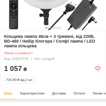
Кільцева лампа 46см + 3 тримачі, від 220В,
BD-460 / Набір блогера / Селфі лампа / LED
лампа кільцева
Немає в наявності
Код: 234574745
Опт і роздріб
1 057
₴
734,90 ₴
від 2 шт.
Опис
Характеристики
Доставка
Оплата
Умови п