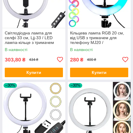
Світлодіодна лампа для
Кільцева лампа RGB 20 см,
селфі 33 см, Ljj-33 / LED
від USB з тримачем для
лампа-кільце з тримачем
телефону MJ20 /
Світлодіодна лампа для
В наявності
В наявності
блогерів
303,80
280
₴
₴
434 ₴
400 ₴
Купити
Купити
–30%
–30%