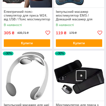
Електричний пояс-
Імпульсний масажер
стимулятор для преса W24,
міостимулятор EMS /
від USB / Пояс міостимулятор
Домашній масажер для
з режимами / Масажер для
преса / Електростимулятор
В наявності
В наявності
м'язів
м'язів
305
119
₴
₴
435,71 ₴
170 ₴
Купити
Купити
–30%
–30%
Імпульсний масажер для шиї
Міостимулятор для преса з