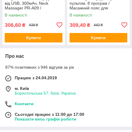
від USB, 300мАч, Neck
пультом, 8 програм /
Massager PR-A09 /
Масажний пояс для
Електромасажер /
схуднення / Електричний
В наявності
В наявності
Міостимулятор для шиї
пояс для живота
306,60
309,40
₴
₴
438 ₴
442 ₴
Купити
Купити
Про нас
87% позитивних з 946 відгуків за рік
Працює з 24.04.2019
м. Київ
Бориспільська 57, Київ, Україна
Контакти
Сьогодні працює з 11:00 до 17:00
Показати весь графік роботи