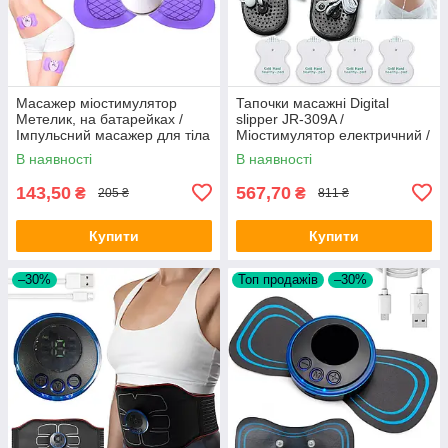
Масажер міостимулятор
Тапочки масажні Digital
Метелик, на батарейках /
slipper JR-309A /
Імпульсний масажер для тіла
Міостимулятор електричний /
Масажер імпульсний /
В наявності
В наявності
Масажер імпульсний
143,50
567,70
₴
₴
205 ₴
811 ₴
Купити
Купити
–30%
Топ продажів
–30%