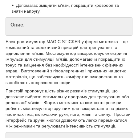
Допомагає зміцнити м'язи, покращити кровообіг та
зняти напругу.
Опис:
Електростимулятор MAGIC STICKER у формі метелика – це
компактний та ефективний пристрій для тренування та
відновлення м'язів. Міостимулятор використовує електричні
імпульси для стимуляції м'язів, допомагаючи покращити їх
тонус та зміцнення без необхідності інтенсивних фізичних
вправ. Виготовлений з гіпоалергенних і приємних на дотик
матеріалів, що забезпечують комфортне використання та
запобігають подразненню шкіри.
Пристрій пропонує шість різних режимів стимуляції, що
дозволяє вибрати оптимальну програму для тренування або
релаксації м'язів. Форма метелика та компактні розміри
роблять міостимулятор зручним для використання на різних
частинах тіла, включаючи руки, ноги, живіт та спину. Простий
інтерфейс та зручні кнопки дозволяють легко перемикатися
між режимами та регулювати інтенсивність стимуляції.