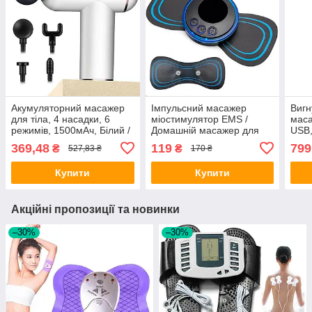
Акумуляторний масажер
Імпульсний масажер
Вигн
для тіла, 4 насадки, 6
міостимулятор EMS /
маса
режимів, 1500мАч, Білий /
Домашній масажер для
USB,
Перкусійний масажер /
преса /
маса
369,48
119
799
₴
₴
527,83 ₴
170 ₴
Вібромасажер
Електростимулятор м'язів
Вібр
Купити
Купити
Акційні пропозиції та новинки
–30%
–30%