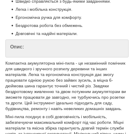
Швидко справляється з будь-якими завданнями.
Легка і мобільна конструкція.
Ергономічна ручка для комфорту.
Бездротова робота без обмежень.
Довговічні та надійні матеріали.
Опис:
Компактна акумуляторна міні-пила - це незамінний помічник
для швидкого і зручного розпилу деревини та інших
матеріалів. Легка та ергономічна конструкція дає змогу
працювати однією рукою без зайвих зусиль, а міцна 6-
дюймова шина гарантує точний і чистий різ. Завдяки
бездротовому живленню та двом потужним акумуляторам ви
зможете працювати де завгодно, не турбуючись про розетки
та дроти. Цей інструмент ідеально підходить для саду,
будівництва, ремонту і навіть невеликих домашніх завдань.
Міні-пила поєднує в собі довговічність і мобільність,
забезпечуючи максимальний комфорт під час роботи. Міцні
матеріали та якісна збірка гарантують довгий термін служби
навіть за інтенсивної експлуатації. Мінімальний рівень шуму і