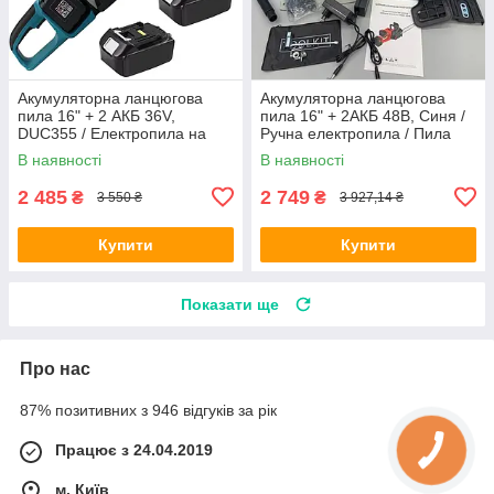
Акумуляторна ланцюгова
Акумуляторна ланцюгова
пила 16" + 2 АКБ 36V,
пила 16" + 2АКБ 48В, Синя /
DUC355 / Електропила на
Ручна електропила / Пила
акумуляторі / Пила для
для обрізання дерев
В наявності
В наявності
обрізання дерев
2 485
2 749
₴
₴
3 550 ₴
3 927,14 ₴
Купити
Купити
Показати ще
Про нас
87% позитивних з 946 відгуків за рік
Працює з 24.04.2019
м. Київ