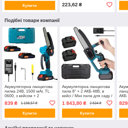
Косарка
наконечниками
223,62
₴
Купити
Подібні товари компанії
Акумуляторна ланцюгова
Акумуляторна ланцюгова
Акум
пилка 24В, 1500 мАг, TL
пила 8" + 2 АКБ 48В, в
ланц
0600, з кейсом + 2
кейсі / Міні пила для саду /
АКБ 
акумулятори / Ручна
Електропила для
Ручн
839
1 843,80
829
₴
₴
1 198,57 ₴
2 634 ₴
електропила / Міні пила
обрізання дерев
саду
пил
Купити
Купити