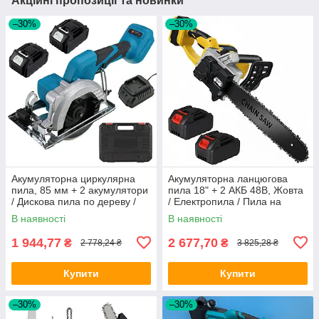
Акційні пропозиції та новинки
–30%
–30%
Акумуляторна циркулярна
Акумуляторна ланцюгова
пила, 85 мм + 2 акумулятори
пила 18" + 2 АКБ 48В, Жовта
/ Дискова пила по дереву /
/ Електропила / Пила на
Пила циркулярна ручна
акумуляторі / Електрична
В наявності
В наявності
пила для обрізання дерев
1 944,77
2 677,70
₴
₴
2 778,24 ₴
3 825,28 ₴
Купити
Купити
–30%
–30%