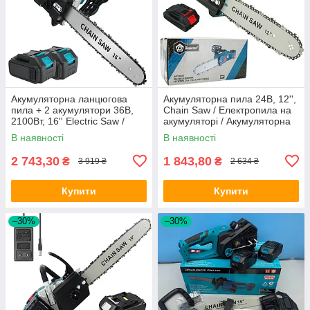
Акумуляторна ланцюгова
Акумуляторна пила 24В, 12'',
пила + 2 акумулятори 36В,
Chain Saw / Електропила на
2100Вт, 16'' Electric Saw /
акумуляторі / Акумуляторна
Електропила / Пила на
ланцюгова пила
В наявності
В наявності
акумуляторі
2 743,30
1 843,80
₴
₴
3 919 ₴
2 634 ₴
Купити
Купити
–30%
–30%