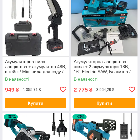
Акумуляторна пила
Акумуляторна ланцюгова
ланцюгова + акумулятор 48В,
пила + 2 акумулятори 18В,
в кейсі / Міні пила для саду /
16'' Electric SAW, Блакитна /
Електрична ручна пила
Електропила на акумуляторі
В наявності
В наявності
949
2 775
₴
₴
1 355,71 ₴
3 964,29 ₴
Купити
Купити
–30%
–30%