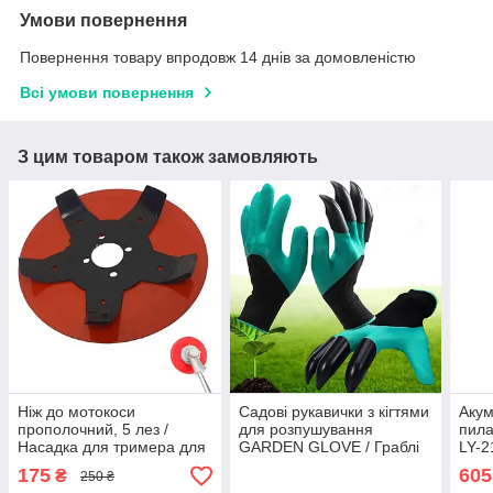
Умови повернення
Повернення товару впродовж 14 днів за домовленістю
Всі умови повернення
З цим товаром також замовляють
Ніж до мотокоси
Садові рукавички з кігтями
Акум
прополочний, 5 лез /
для розпушування
пила
Насадка для тримера для
GARDEN GLOVE / Граблі
LY-2
прополювання / Диск-
рукавички для городу з
елек
175
605
₴
250 ₴
розпушувач грунту /
пластиковими
Міні