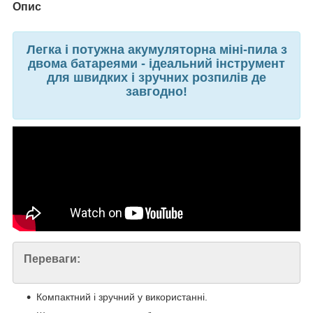
Опис
Легка і потужна акумуляторна міні-пила з
двома батареями - ідеальний інструмент
для швидких і зручних розпилів де
завгодно!
Переваги:
Компактний і зручний у використанні.