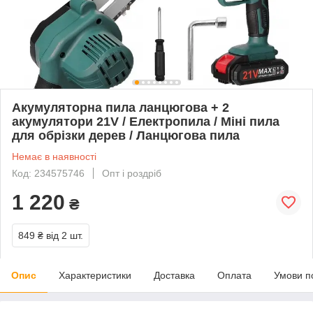
Акумуляторна пила ланцюгова + 2
акумулятори 21V / Електропила / Міні пила
для обрізки дерев / Ланцюгова пила
Немає в наявності
Код: 234575746
Опт і роздріб
1 220
₴
849 ₴
від 2 шт.
Опис
Характеристики
Доставка
Оплата
Умови п