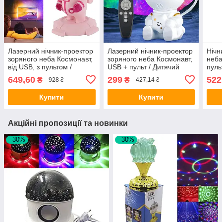
Лазерний нічник-проектор
Лазерний нічник-проектор
Нічн
зоряного неба Космонавт,
зоряного неба Космонавт,
неба
від USB, з пультом /
USB + пульт / Дитячий
пуль
Космонавт проектор /
світильник-нічник зоряне
лазе
649,60
299
522
₴
₴
928 ₴
427,14 ₴
Нічник космонавт
небо
неб
Купити
Купити
Акційні пропозиції та новинки
–30%
–30%