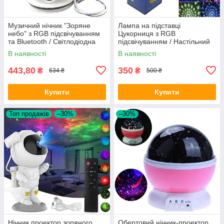
Музичний нічник "Зоряне
Лампа на підставці
небо" з RGB підсвічуванням
Цукорниця з RGB
та Bluetooth / Світлодіодна
підсвічуванням / Настільний
диско-куля / Настільна лампа
нічник / Лед світильник /
В наявності
В наявності
Світлодіодна диско лампа
443,80
350
₴
₴
634 ₴
500 ₴
Купити
Купити
Топ продажів
–30%
–30%
Нічник проектор зоряного
Обертовий нічник-проектор