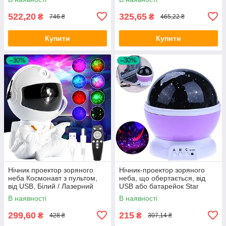
522,20
325,65
₴
₴
746 ₴
465,22 ₴
Купити
Купити
–30%
–30%
Нічник проектор зоряного
Нічник-проектор зоряного
неба Космонавт з пультом,
неба, що обертається, від
від USB, Білий / Лазерний
USB або батарейок Star
проектор / Нічник космонавт
Master Фіолетовий /
В наявності
В наявності
Лазерний проектор нічник
299,60
215
₴
₴
428 ₴
307,14 ₴