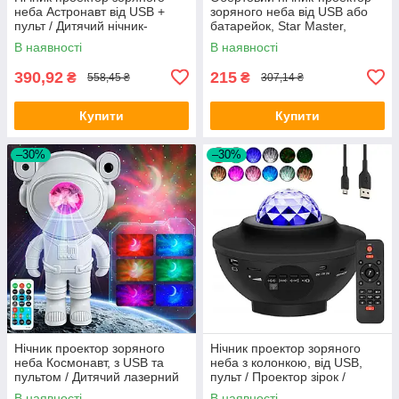
неба Астронавт від USB +
зоряного неба від USB або
пульт / Дитячий нічник-
батарейок, Star Master,
світильник / Нічник зоряне
Рожевий / Лазерний проектор
В наявності
В наявності
небо
нічник
390,92
215
₴
₴
558,45 ₴
307,14 ₴
Купити
Купити
–30%
–30%
Нічник проектор зоряного
Нічник проектор зоряного
неба Космонавт, з USB та
неба з колонкою, від USB,
пультом / Дитячий лазерний
пульт / Проектор зірок /
нічник зіркове небо
Зоряний проектор
В наявності
В наявності