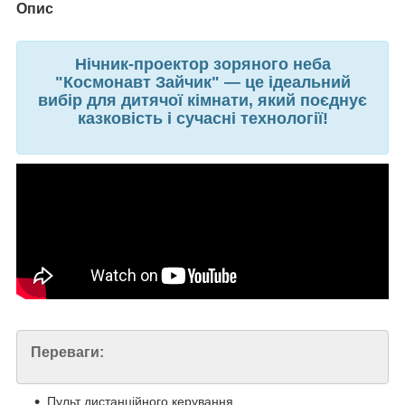
Опис
Нічник-проектор зоряного неба
"Космонавт Зайчик" — це ідеальний
вибір для дитячої кімнати, який поєднує
казковість і сучасні технології!
Переваги:
Пульт дистанційного керування