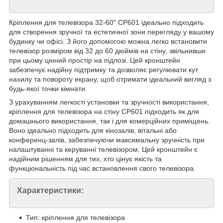
Кріплення для телевізора 32-60" CP601 ідеально підходить
для створення зручної та естетичної зони перегляду у вашому
будинку чи офісі. З його допомогою можна легко встановити
телевізор розміром від 32 до 60 дюймів на стіну, звільнивши
при цьому цінний простір на підлозі. Цей кронштейн
забезпечує надійну підтримку та дозволяє регулювати кут
нахилу та повороту екрану, щоб отримати ідеальний вигляд з
будь-якої точки кімнати.
З урахуванням легкості установки та зручності використання,
кріплення для телевізора на стіну CP601 підходить як для
домашнього використання, так і для комерційних приміщень.
Воно ідеально підходить для кінозалів, вітальні або
конференц-залів, забезпечуючи максимальну зручність при
налаштуванні та керуванні телевізором. Цей кронштейн є
надійним рішенням для тих, хто цінує якість та
функціональність під час встановлення свого телевізора.
Характеристики:
Тип: кріплення для телевізора