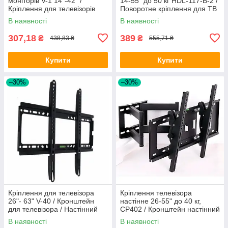
моніторів V-1 14"-42" /
14-55" до 50 кг HDL-117-B-2 /
Кріплення для телевізорів
Поворотне кріплення для ТВ
В наявності
В наявності
307,18
389
₴
₴
438,83 ₴
555,71 ₴
Купити
Купити
–30%
–30%
Кріплення для телевізора
Кріплення телевізора
26"- 63" V-40 / Кронштейн
настінне 26-55" до 40 кг,
для телевізора / Настінний
CP402 / Кронштейн настінний
кронштейн для ТВ
під телевізор / Кронштейн
В наявності
В наявності
для ТВ