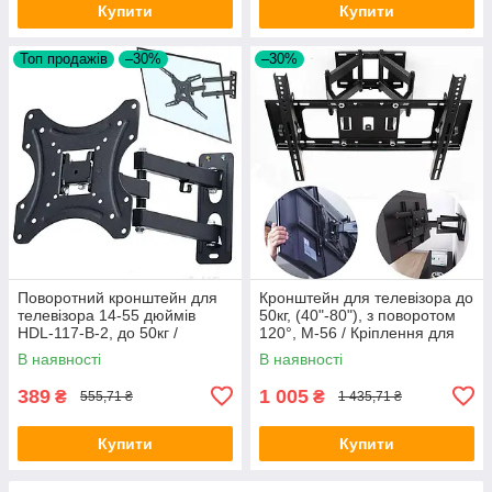
Купити
Купити
Топ продажів
–30%
–30%
Поворотний кронштейн для
Кронштейн для телевізора до
телевізора 14-55 дюймів
50кг, (40"-80"), з поворотом
HDL-117-B-2, до 50кг /
120°, M-56 / Кріплення для
Настінне кріплення для
телевізора поворотне
В наявності
В наявності
телевізора та монітора
389
1 005
₴
₴
555,71 ₴
1 435,71 ₴
Купити
Купити