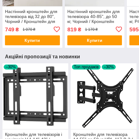
Настінний кронштейн для
Настінний кронштейн для
Наст
телевізора від 32 до 80",
телевізора 40-85", до 50
теле
Чорний / Кронштейн для
кг, Чорний / Кронштейн
кг, 
ТБ / Кріплення для
поворотний для ТБ /
для 
749
819
595
₴
₴
1 070 ₴
1 170 ₴
телевізора / Тримач на
Кріплення для телевізора
теле
стіну для ТВ
Купити
Купити
Акційні пропозиції та новинки
–30%
Топ продажів
–30%
Кронштейн для телевізорів і
Кронштейн для телевізора