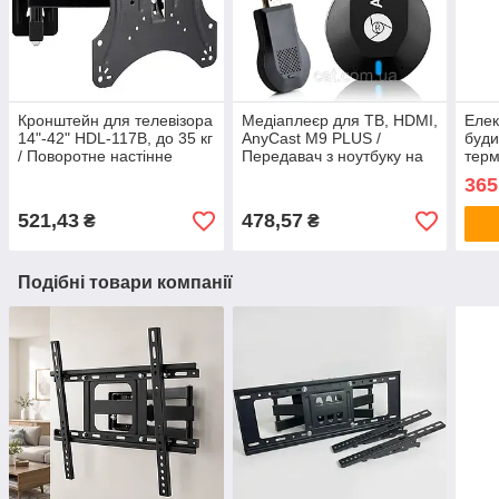
Кронштейн для телевізора
Медіаплеєр для ТВ, HDMI,
Елек
14"-42" HDL-117B, до 35 кг
AnyCast M9 PLUS /
буди
/ Поворотне настінне
Передавач з ноутбуку на
терм
кріплення для ТВ
телевізор / Ресівер /
від 
365
Трансмітер
годи
підс
521,43
478,57
₴
₴
Подібні товари компанії