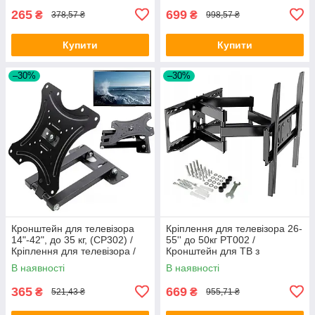
265
699
₴
₴
378,57 ₴
998,57 ₴
Купити
Купити
–30%
–30%
Кронштейн для телевізора
Кріплення для телевізора 26-
14"-42", до 35 кг, (CP302) /
55'' до 50кг PT002 /
Кріплення для телевізора /
Кронштейн для ТВ з
Кріплення для ТБ
поворотом / Настінний
В наявності
В наявності
тримач для ТВ
365
669
₴
₴
521,43 ₴
955,71 ₴