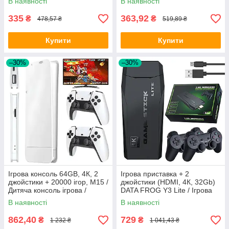
В наявності
В наявності
335
363,92
₴
₴
478,57 ₴
519,89 ₴
Купити
Купити
–30%
–30%
Ігрова консоль 64GB, 4К, 2
Ігрова приставка + 2
джойстики + 20000 ігор, M15 /
джойстики (HDMI, 4К, 32Gb)
Дитяча консоль ігрова /
DATA FROG Y3 Lite / Ігрова
Ігрова приставка
консоль для телевізора
В наявності
В наявності
862,40
729
₴
₴
1 232 ₴
1 041,43 ₴