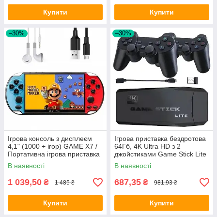
Купити
Купити
–30%
–30%
Ігрова консоль з дисплеєм
Ігрова приставка бездротова
4,1" (1000 + ігор) GAME X7 /
64Гб, 4K Ultra HD з 2
Портативна ігрова приставка
джойстиками Game Stick Lite
M8 / Ігрова консоль
В наявності
В наявності
1 039,50
687,35
₴
₴
1 485 ₴
981,93 ₴
Купити
Купити