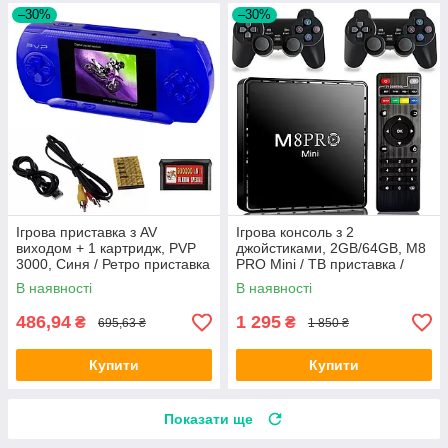
–30%
–30%
Ігрова приставка з AV
Ігрова консоль з 2
виходом + 1 картридж, PVP
джойстиками, 2GB/64GB, M8
3000, Синя / Ретро приставка
PRO Mini / ТВ приставка /
/ Портативна ігрова консоль
Ігрова приставка для
В наявності
В наявності
телевізора
486,94
1 295
₴
₴
695,63 ₴
1 850 ₴
Купити
Купити
Показати ще