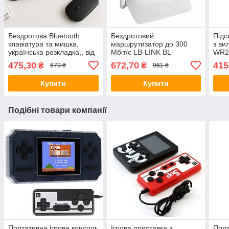
Бездротова Bluetooth
Бездротовий
Підс
клавіатура та мишка,
маршрутизатор до 300
з ви
українська розкладка,, від
Мбіт/с LB-LINK BL-
WR29
USB, BT Combo /
WR450H / Wi-Fi роутер /
фай /
475,30
672,70
415
₴
₴
679 ₴
961 ₴
Безшумна мишка з
Вайфай роутер
Вай
клавіатурою
Купити
Купити
Подібні товари компанії
Портативна ігрова консоль
Ігрова приставка з
Порт