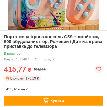
Портативна ігрова консоль G5S + джойстик,
500 вбудованих ігор, Рожевий / Дитяча ігрова
приставка до телевізора
В наявності
Код: 234571467
Опт і роздріб
415,77
₴
593,96 ₴
Економія
178.19 ₴
411,32 ₴
від 2 шт.
Купити