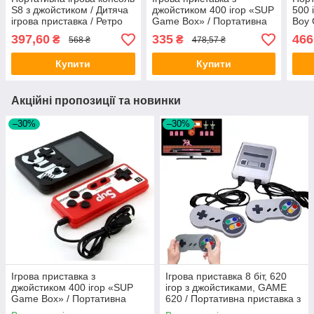
S8 з джойстиком / Дитяча
джойстиком 400 ігор «SUP
500 
ігрова приставка / Ретро
Game Box» / Портативна
Boy 
консоль для ігор
ретро приставка
прис
397,60
335
466
₴
₴
568 ₴
478,57 ₴
прис
Купити
Купити
Акційні пропозиції та новинки
–30%
–30%
Ігрова приставка з
Ігрова приставка 8 біт, 620
джойстиком 400 ігор «SUP
ігор з джойстиками, GAME
Game Box» / Портативна
620 / Портативна приставка з
ретро приставка
джойстиками