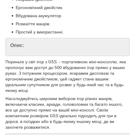
Ергономічний джойстик.
Вбудована акумулятор.
Розмаїття жанрів.
Простий у використанні.
Опис:
Пориньте у світ ігор з G5S - портативною міні-консоллю, яка
пропонує вам доступ до 500 вбудованих ігор прямо у ваших
руках. З потужним процесором, яскравим дисплеєм та
ергономічним джойстиком, цей гаджет стане вашим
ідеальним супутником для розваг у будь-який час та в будь-
якому місці.
Насолоджуйтесь широким вибором ігор різних жанрів,
включаючи класики, аркади, головоломки та багато іншого,
все це доступно прямо на вашій міні-консолі. Своїм
компактним розміром G5S ідеально підходить для гри в
дорозі, в поїздках або в будь-якому іншому місці, де ви
захочете розважитися.