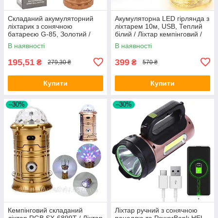
Складаний акумуляторний
Акумуляторна LED гірлянда з
ліхтарик з сонячною
ліхтарем 10м, USB, Теплий
батареєю G-85, Золотий /
білий / Ліхтар кемпінговий /
Туристична світлодіодна
Світлодіодна гірлянда
В наявності
В наявності
лампа
195,51
399
₴
₴
279,30 ₴
570 ₴
Купити
Купити
–30%
–30%
Кемпінговий складаний
Ліхтар ручний з сонячною
ліхтар RGB SX-6899T / Ліхтар
панеллю та PowerBank HEL-