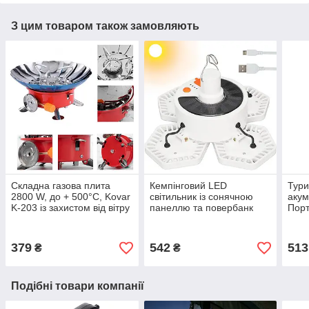
З цим товаром також замовляють
Складна газова плита
Кемпінговий LED
Тури
2800 W, до + 500°С, Kovar
світильник із сонячною
акум
K-203 із захистом від вітру
панеллю та повербанк
Порт
/ Туристичний газовий
5000мАч, 169LED, до 10
душ 
пальник
год / Акумуляторний
ліхтар
379
542
513
₴
₴
Подібні товари компанії