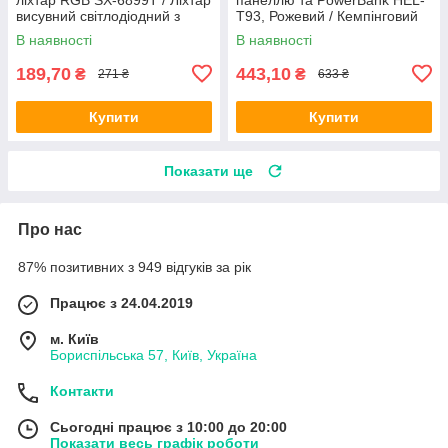
висувний світлодіодний з
T93, Рожевий / Кемпінговий
диско-лампою і USB Жовтий
переносний ліхтар на
В наявності
В наявності
акумуляторі
189,70
443,10
₴
₴
271 ₴
633 ₴
Купити
Купити
Показати ще
Про нас
87% позитивних з 949 відгуків за рік
Працює з 24.04.2019
м. Київ
Бориспільська 57, Київ, Україна
Контакти
Сьогодні працює з 10:00 до 20:00
Показати весь графік роботи