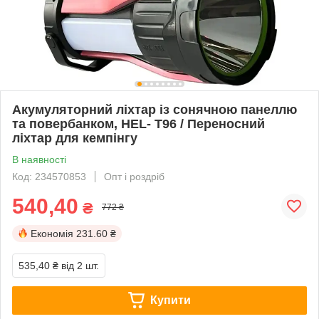
Акумуляторний ліхтар із сонячною панеллю
та повербанком, HEL- T96 / Переносний
ліхтар для кемпінгу
В наявності
Код: 234570853
Опт і роздріб
540,40
₴
772 ₴
Економія
231.60 ₴
535,40 ₴
від 2 шт.
Купити