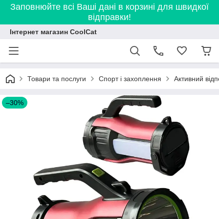
Заповнюйте всі Ваші дані в корзині для швидкої
відправки!
Інтернет магазин CoolCat
Товари та послуги
Спорт і захоплення
Активний відп
–30%