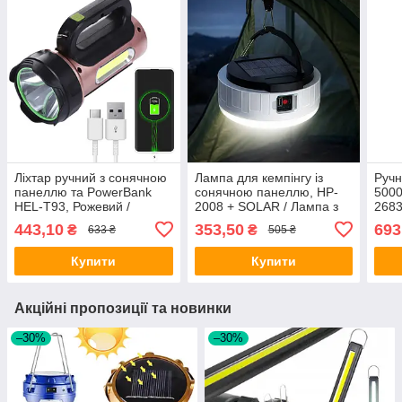
Ліхтар ручний з сонячною
Лампа для кемпінгу із
Ручн
панеллю та PowerBank
сонячною панеллю, HP-
5000
HEL-T93, Рожевий /
2008 + SOLAR / Лампа з
2683
Кемпінговий переносний
акумулятором /
Акум
443,10
353,50
693
₴
₴
633 ₴
505 ₴
ліхтар на акумуляторі
Акумуляторний ліхтар
Пере
кемп
Купити
Купити
Акційні пропозиції та новинки
–30%
–30%