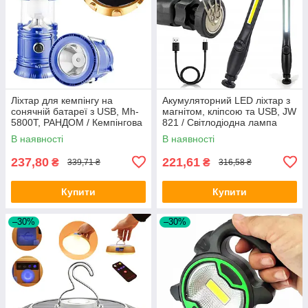
Ліхтар для кемпінгу на
Акумуляторний LED ліхтар з
сонячній батареї з USB, Mh-
магнітом, кліпсою та USB, JW
5800T, РАНДОМ / Кемпінгова
821 / Світлодіодна лампа
LED лампа акумуляторна
світильник для кемпінгу
В наявності
В наявності
237,80
221,61
₴
₴
339,71 ₴
316,58 ₴
Купити
Купити
–30%
–30%