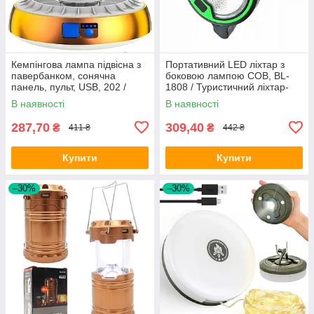
Кемпінгова лампа підвісна з
Портативний LED ліхтар з
павербанком, сонячна
боковою лампою COB, BL-
панель, пульт, USB, 202 /
1808 / Туристичний ліхтар-
Акумуляторний ліхтар
прожектор
В наявності
В наявності
світильник
287,70
309,40
₴
₴
411 ₴
442 ₴
Купити
Купити
–30%
–30%