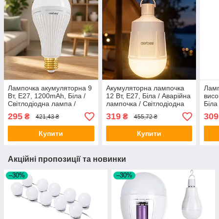
Лампочка акумуляторна 9
Акумуляторна лампочка
Ламп
Вт, E27, 1200mAh, Біла /
12 Вт, E27, Біла / Аварійна
висо
Світлодіодна лампа /
лампочка / Світлодіодна
Біла
Енергозберігаюча лампа /
лампа / Енергоощадна
Світ
295
319
309
₴
₴
421,43 ₴
455,72 ₴
LED лампа / Аварійна
лампа / LED лампа
Енер
лампочка
LED
Купити
Купити
Акційні пропозиції та новинки
–30%
–30%