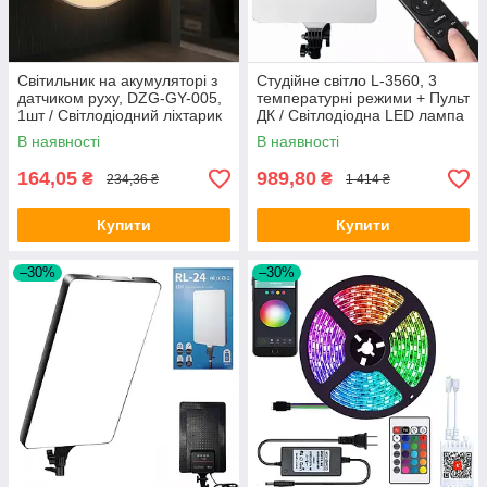
Світильник на акумуляторі з
Студійне світло L-3560, 3
датчиком руху, DZG-GY-005,
температурні режими + Пульт
1шт / Світлодіодний ліхтарик
ДК / Світлодіодна LED лампа
на магніті / Бра
для фото та відео
В наявності
В наявності
164,05
989,80
₴
₴
234,36 ₴
1 414 ₴
Купити
Купити
–30%
–30%