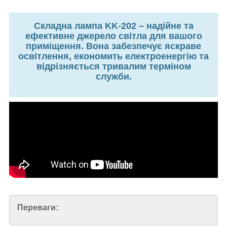
Складна лампа KK-202 – надійне та
ефективне джерело світла для вашого
приміщення. Вона забезпечує яскраве
освітлення, економить електроенергію та
відрізняється тривалим терміном
служби.
Переваги: