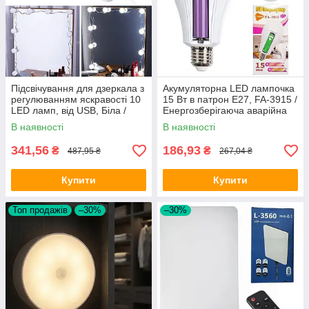
Підсвічування для дзеркала з
Акумуляторна LED лампочка
регулюванням яскравості 10
15 Вт в патрон Е27, FA-3915 /
LED ламп, від USB, Біла /
Енергозберігаюча аварійна
Лампочки для дзеркала для
лампочка
В наявності
В наявності
макіяжу
341,56
186,93
₴
₴
487,95 ₴
267,04 ₴
Купити
Купити
Топ продажів
–30%
–30%