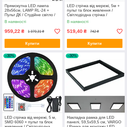
Прямокутна LED лампа
LED стрічка від мережі, 5м +
28х56см, LAMP RL-24 +
пульт та блок живлення /
Пульт ДК / Студійне світло /
Світлодіодна стрічка /
Світлодіодна селфі лампа
Підсвітка для кімнати /
В наявності
В наявності
Самоклеюча стрічка
959,22
519,40
₴
₴
1 370,31 ₴
742 ₴
Купити
Купити
–30%
–30%
LED стрічка від мережі, 5 м,
Накладна рамка для LED
SMD 6060 + пульт та блок
панелі, 59,5x59,5 см, VARGO
живлення / Світлодіодна
/ Рамка для монтажу LED