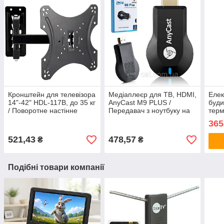
Кронштейн для телевізора
Медіаплеєр для ТВ, HDMI,
Елек
14"-42" HDL-117B, до 35 кг
AnyCast M9 PLUS /
буди
/ Поворотне настінне
Передавач з ноутбуку на
терм
кріплення для ТВ
телевізор / Ресівер /
від 
365
Трансмітер
годи
підс
521,43
478,57
₴
₴
Подібні товари компанії