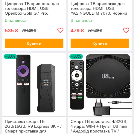
Цифрова ТВ приставка для
Цифрова ТВ приставка для
телевізора HDMI, USB,
телевізора HDMI, USB,
Openbox Gold G7 Pro,
YASINGOLD M 7070, Чорний
Чорний / Т2 приставка / Т2
/ Цифровий ефірний
В наявності
В наявності
тюнер для телевізора
приймач / ТВ тюнер
535
479
₴
₴
764,29 ₴
684,29 ₴
Купити
Купити
–30%
–30%
Приставка смарт ТВ
Смарт ТВ приставка 4/32GB,
2GB/16GB, R9 Express 8K + /
4 ядра, WIFI + Пульт, U8 mini
Смарт приставка для
/ Андроїд приставка TV /