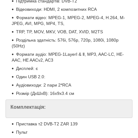
Підтримка стандартів: DVB-Т2
Відеовиходи: HDMI, 2 композитних RCA
Формати відео: MPEG-1, MPEG-2, MPEG-4, H.264, M-
JPEG, AVI, MPG, MP4, TS,
TRP, TP, MOV, MKV, VOB, DAT, XVID, M2TS
Роздільна здатність: 576i, 576p, 720p, 1080i, 1080p
(50Hz)
Формати аудіо: MPEG-1LayerⅠ & Ⅱ, MP3, AAC-LC, HE-
AAC, HE AACv2, AC3
Дисплей: є
Один USB 2.0:
Аудіовиходи: 2 пари 2*RCA
Розмір (ДхШхВ): 16х9х3.4 см
Комплектація:
Приставка т2 DVB-T2 ZAR 139
Пульт