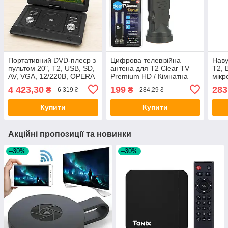
Портативний DVD-плеєр з
Цифрова телевізійна
Наву
пультом 20", T2, USB, SD,
антена для Т2 Clear TV
T2, 
AV, VGA, 12/220В, OPERA
Premium HD / Кімнатна
мікр
OP-1580, Чорний / DVD
антена ТБ
Наву
4 423,30
199
283
₴
₴
6 319 ₴
284,29 ₴
плеєр переносний з Т2
тюнером
Купити
Купити
Акційні пропозиції та новинки
–30%
–30%