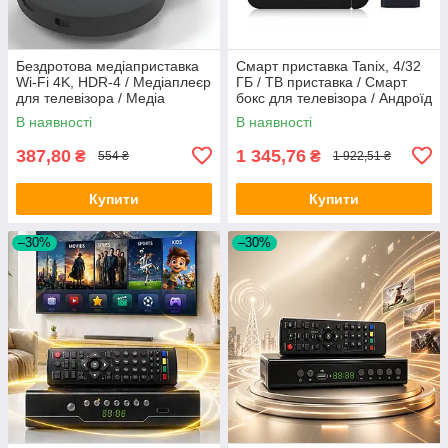
Бездротова медіаприставка
Смарт приставка Tanix, 4/32
Wi-Fi 4K, HDR-4 / Медіаплеєр
ГБ / ТВ приставка / Смарт
для телевізора / Медіа
бокс для телевізора / Андроїд
приставка к телевізору
тв / Смарт ТВ
В наявності
В наявності
387,80
1 345,76
₴
₴
554 ₴
1 922,51 ₴
Купити
Купити
–30%
–30%