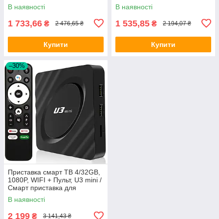
телевізора / ТВ приставка /
Приставка для телевізора
В наявності
В наявності
Андроїд ТВ
1 733,66
1 535,85
₴
₴
2 476,65 ₴
2 194,07 ₴
Купити
Купити
–30%
Приставка смарт ТВ 4/32GB,
1080P, WIFI + Пульт, U3 mini /
Смарт приставка для
телевізора / Андроїд
В наявності
приставка
2 199
₴
3 141,43 ₴