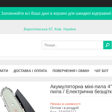
Заповнюйте всі Ваші дані в корзині для швидкої відправки!
Бориспільська 57, Київ, Україна
АКТИ
ДОСТАВКА І ОПЛАТА
ПОВЕРНЕННЯ І ОБМІН
ЧАТ БОТ
Акумуляторна міні-пила 4"
пила / Електрична безщіт
Немає в наявності
Оптом і в роздріб
Код:
234569717