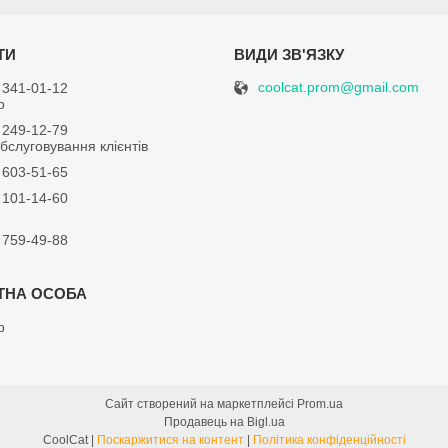
coolcat.prom@gmail.com
 341-01-12
р
 249-12-79
бслуговування клієнтів
 603-51-65
 101-14-60
 759-49-88
р
Сайт створений на маркетплейсі
Prom.ua
Продавець на Bigl.ua
CoolCat |
Поскаржитися на контент
|
Політика конфіденційності