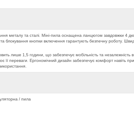
ання металу та сталі. Міні-пила оснащена ланцюгом завдовжки 4 дю
та блокування кнопки включення гарантують безпечну роботу. Швидк
овить лише 1,5 години, що забезпечує мобільність та незалежність 
ює її переваги. Ергономічний дизайн забезпечує комфорт навіть при
використання.
уляторна / пила