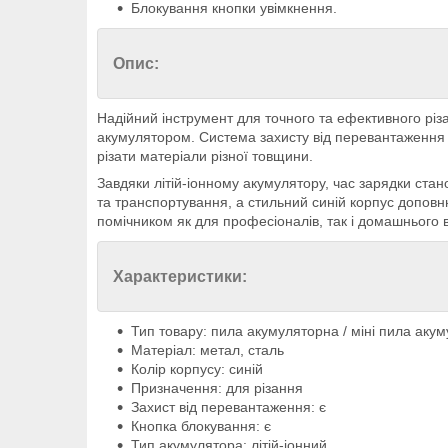
Блокування кнопки увімкнення.
Опис:
Надійний інструмент для точного та ефективного різ
акумулятором. Система захисту від перевантаження 
різати матеріали різної товщини.
Завдяки літій-іонному акумулятору, час зарядки стан
та транспортування, а стильний синій корпус доповн
помічником як для професіоналів, так і домашнього 
Характеристики:
Тип товару: пила акумуляторна / міні пила акум
Матеріал: метал, сталь
Колір корпусу: синій
Призначення: для різання
Захист від перевантаження: є
Кнопка блокування: є
Тип акумулятора: літій-іонний