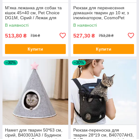
М'яка лежанка для собак та
Рюкзак для перенесення
кішок 45×40 см, Pet Choice
домашніх тварин до 10 кг, з
DG1M, Сірий / Лежак для
ілюмінатором, CosmoPet
собак / Кругле ліжечко для
Зелений-кактус / Переноска
В наявності
В наявності
тварин
для кота
513,80
527,30
₴
₴
734 ₴
753,28 ₴
Купити
Купити
–30%
–30%
Намет для тварин 50*63 см,
Рюкзак-переноска для
сірий, B40303JA3 / Будинок
тварин 28*19 см, B40707AH3,