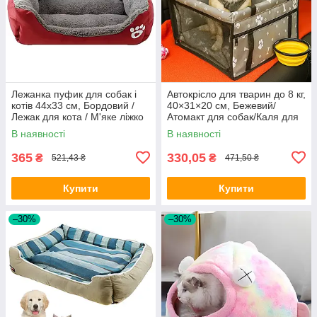
Лежанка пуфик для собак і
Автокрісло для тварин до 8 кг,
котів 44х33 см, Бордовий /
40×31×20 см, Бежевий/
Лежак для кота / М'яке ліжко
Атомакт для собак/Каля для
для котів та собак
перевезення тварин/Сумка-
В наявності
В наявності
переноска
365
330,05
₴
₴
521,43 ₴
471,50 ₴
Купити
Купити
–30%
–30%