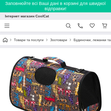
Заповнюйте всі Ваші дані в корзині для швидкої
відправки!
Інтернет магазин CoolCat
Товари та послуги
Зоотовари
Будиночки, лежанки т