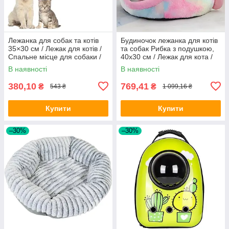
Лежанка для собак та котів
Будиночок лежанка для котів
35×30 см / Лежак для котів /
та собак Рибка з подушкою,
Спальне місце для собаки /
40x30 см / Лежак для кота /
М'яка лежанка для кота
Будиночок спальне місце для
В наявності
В наявності
кішки
380,10
769,41
₴
₴
543 ₴
1 099,16 ₴
Купити
Купити
–30%
–30%