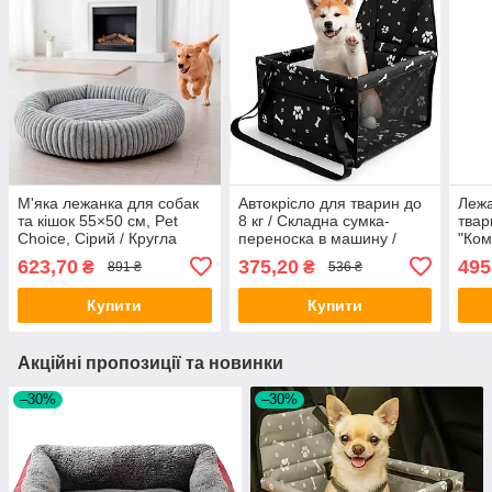
М'яка лежанка для собак
Автокрісло для тварин до
Лежа
та кішок 55×50 см, Pet
8 кг / Складна сумка-
твар
Choice, Сірий / Кругла
переноска в машину /
"Ком
лежанка для котів собак /
Автогамак для собак /
Лежа
623,70
375,20
495
₴
₴
891 ₴
536 ₴
Лежак для тварин
Автосидіння для
соба
перевезення тварин
соба
Купити
Купити
Акційні пропозиції та новинки
–30%
–30%