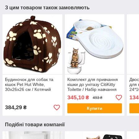
З цим товаром також замовляють
Будиночок для собак та
Комплект для привчання
Двос
кішок Pet Hut White,
кішки до унітазу CitiKitty
для 
30х26х26 см / Котячий
Toilette / Набір навчання
24*1
м'який будиночок /
кішок до туалету / Котячий
приб
345,10
134
₴
493 ₴
Домашня лежанка для
унітазу
Щітк
тварин
шерс
384,29
₴
Купити
Подібні товари компанії