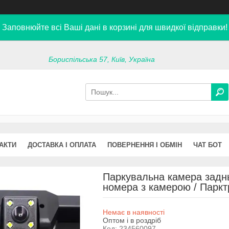
Заповнюйте всі Ваші дані в корзині для швидкої відправки!
Бориспільська 57, Київ, Україна
АКТИ
ДОСТАВКА І ОПЛАТА
ПОВЕРНЕННЯ І ОБМІН
ЧАТ БОТ
Паркувальна камера заднь
номера з камерою / Паркт
Немає в наявності
Оптом і в роздріб
Код:
234560097