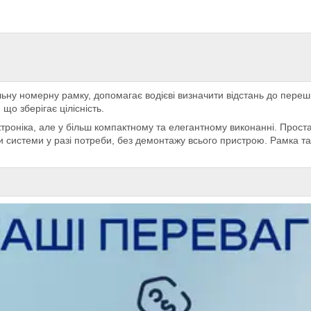
ьну номерну рамку, допомагає водієві визначити відстань до переш
що зберігає цілісність.
роніка, але у більш компактному та елегантному виконанні. Проста 
и системи у разі потреби, без демонтажу всього пристрою. Рамка т