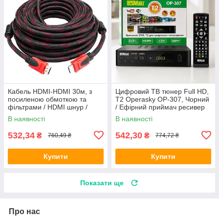
Кабель HDMI-HDMI 30м, з
Цифровий ТВ тюнер Full HD,
посиленою обмоткою та
Т2 Operasky OP-307, Чорний
фільтрами / HDMI шнур /
/ Ефірний приймач ресивер
HDMI провод від комп'ютера
для телевізора / Телевізійна
В наявності
В наявності
до телевізора
приставка з Wi-Fi
532,34
542,30
₴
₴
760,49 ₴
774,72 ₴
Купити
Купити
Показати ще
Про нас