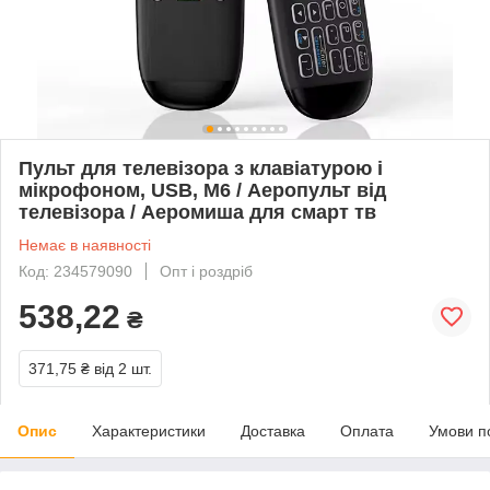
Пульт для телевізора з клавіатурою і
мікрофоном, USB, M6 / Аеропульт від
телевізора / Аеромиша для смарт тв
Немає в наявності
Код: 234579090
Опт і роздріб
538,22
₴
371,75 ₴
від 2 шт.
Опис
Характеристики
Доставка
Оплата
Умови п