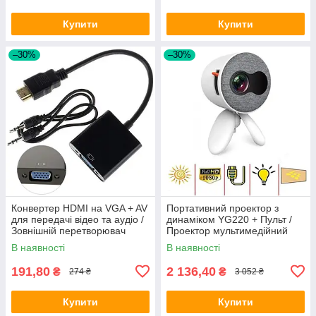
Купити
Купити
–30%
–30%
Конвертер HDMI на VGA + AV
Портативний проектор з
для передачі відео та аудіо /
динаміком YG220 + Пульт /
Зовнішній перетворювач
Проектор мультимедійний
HDMI - VGA /
для дитини
В наявності
В наявності
Відеоперехідник
191,80
2 136,40
₴
₴
274 ₴
3 052 ₴
Купити
Купити