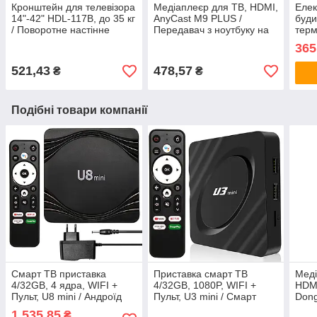
Кронштейн для телевізора
Медіаплеєр для ТВ, HDMI,
Елек
14"-42" HDL-117B, до 35 кг
AnyCast M9 PLUS /
буди
/ Поворотне настінне
Передавач з ноутбуку на
терм
кріплення для ТВ
телевізор / Ресівер /
від 
365
Трансмітер
годи
підс
521,43
478,57
₴
₴
Подібні товари компанії
Смарт ТВ приставка
Приставка смарт ТВ
Меді
4/32GB, 4 ядра, WIFI +
4/32GB, 1080P, WIFI +
HDMI
Пульт, U8 mini / Андроїд
Пульт, U3 mini / Смарт
Dong
приставка TV / Приставка
приставка для телевізора /
для 
1 535,85
₴