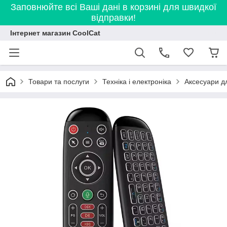
Заповнюйте всі Ваші дані в корзині для швидкої
відправки!
Інтернет магазин CoolCat
Товари та послуги
Техніка і електроніка
Аксесуари дл