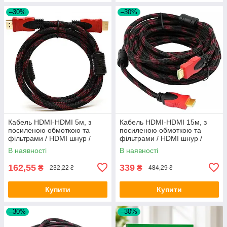
–30%
–30%
Кабель HDMI-HDMI 5м, з
Кабель HDMI-HDMI 15м, з
посиленою обмоткою та
посиленою обмоткою та
фільтрами / HDMI шнур /
фільтрами / HDMI шнур /
HDMI провод від комп'ютера
HDMI провод від комп'ютера
В наявності
В наявності
до телевізора
до телевізора
162,55
339
₴
₴
232,22 ₴
484,29 ₴
Купити
Купити
–30%
–30%