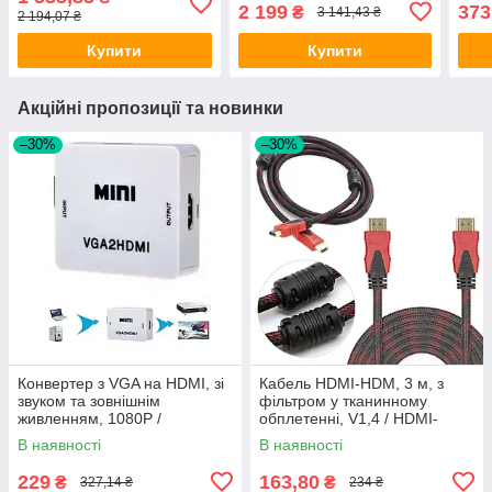
для телевізора
Андроїд приставка
теле
2 199
373
₴
3 141,43 ₴
2 194,07 ₴
Меді
Купити
Купити
Акційні пропозиції та новинки
–30%
–30%
Конвертер з VGA на HDMI, зі
Кабель HDMI-HDM, 3 м, з
звуком та зовнішнім
фільтром у тканинному
живленням, 1080Р /
обплетенні, V1,4 / HDMI-
Перехідник з VGA на HDMI /
шнур для монітора та
В наявності
В наявності
Адаптер VGA-HDMI
телевізора
229
163,80
₴
₴
327,14 ₴
234 ₴